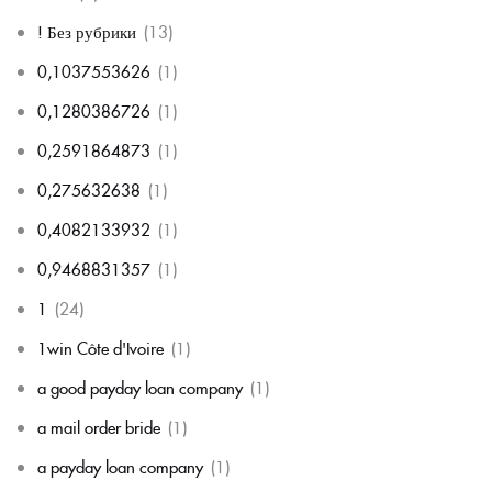
! Без рубрики
(13)
0,1037553626
(1)
0,1280386726
(1)
0,2591864873
(1)
0,275632638
(1)
0,4082133932
(1)
0,9468831357
(1)
1
(24)
1win Côte d'Ivoire
(1)
a good payday loan company
(1)
a mail order bride
(1)
a payday loan company
(1)