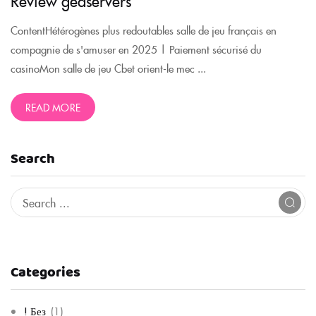
Review geaservers
ContentHétérogènes plus redoutables salle de jeu français en
compagnie de s'amuser en 2025 | Paiement sécurisé du
casinoMon salle de jeu Cbet orient-le mec ...
READ MORE
Search
Categories
! Без
(1)