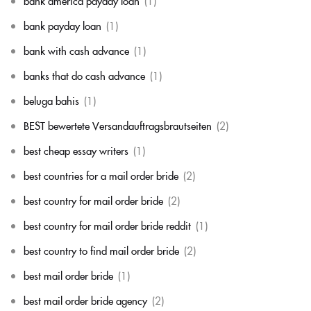
bank america payday loan
(1)
bank payday loan
(1)
bank with cash advance
(1)
banks that do cash advance
(1)
beluga bahis
(1)
BEST bewertete Versandauftragsbrautseiten
(2)
best cheap essay writers
(1)
best countries for a mail order bride
(2)
best country for mail order bride
(2)
best country for mail order bride reddit
(1)
best country to find mail order bride
(2)
best mail order bride
(1)
best mail order bride agency
(2)