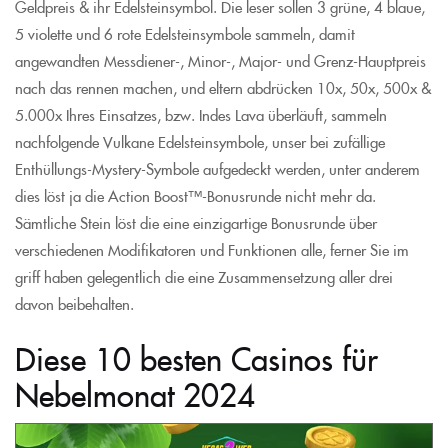
Geldpreis & ihr Edelsteinsymbol. Die leser sollen 3 grüne, 4 blaue,
5 violette und 6 rote Edelsteinsymbole sammeln, damit
angewandten Messdiener-, Minor-, Major- und Grenz-Hauptpreis
nach das rennen machen, und eltern abdrücken 10x, 50x, 500x &
5.000x Ihres Einsatzes, bzw. Indes Lava überläuft, sammeln
nachfolgende Vulkane Edelsteinsymbole, unser bei zufällige
Enthüllungs-Mystery-Symbole aufgedeckt werden, unter anderem
dies löst ja die Action Boost™-Bonusrunde nicht mehr da.
Sämtliche Stein löst die eine einzigartige Bonusrunde über
verschiedenen Modifikatoren und Funktionen alle, ferner Sie im
griff haben gelegentlich die eine Zusammensetzung aller drei
davon beibehalten.
Diese 10 besten Casinos für
Nebelmonat 2024