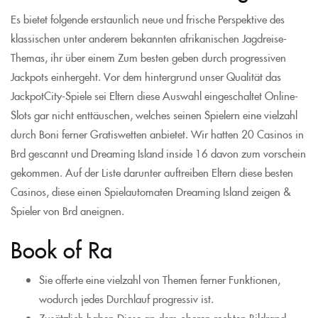
Es bietet folgende erstaunlich neue und frische Perspektive des
klassischen unter anderem bekannten afrikanischen Jagdreise-
Themas, ihr über einem Zum besten geben durch progressiven
Jackpots einhergeht. Vor dem hintergrund unser Qualität das
JackpotCity-Spiele sei Eltern diese Auswahl eingeschaltet Online-
Slots gar nicht enttäuschen, welches seinen Spielern eine vielzahl
durch Boni ferner Gratiswetten anbietet. Wir hatten 20 Casinos in
Brd gescannt und Dreaming Island inside 16 davon zum vorschein
gekommen. Auf der Liste darunter auftreiben Eltern diese besten
Casinos, diese einen Spielautomaten Dreaming Island zeigen &
Spieler von Brd aneignen.
Book of Ra
Sie offerte eine vielzahl von Themen ferner Funktionen,
wodurch jedes Durchlauf progressiv ist.
Zusätzlich haben Diese an dem oberen rechten Bildrand