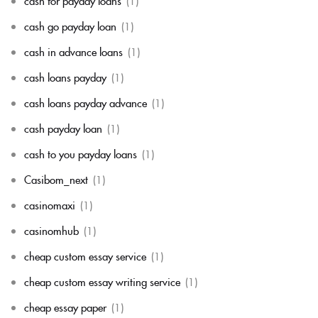
cash for payday loans
(1)
cash go payday loan
(1)
cash in advance loans
(1)
cash loans payday
(1)
cash loans payday advance
(1)
cash payday loan
(1)
cash to you payday loans
(1)
Casibom_next
(1)
casinomaxi
(1)
casinomhub
(1)
cheap custom essay service
(1)
cheap custom essay writing service
(1)
cheap essay paper
(1)