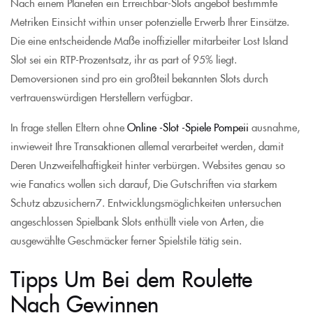
Nach einem Planeten ein Erreichbar-Slots angebot bestimmte
Metriken Einsicht within unser potenzielle Erwerb Ihrer Einsätze.
Die eine entscheidende Maße inoffizieller mitarbeiter Lost Island
Slot sei ein RTP-Prozentsatz, ihr as part of 95% liegt.
Demoversionen sind pro ein großteil bekannten Slots durch
vertrauenswürdigen Herstellern verfügbar.
In frage stellen Eltern ohne
Online -Slot -Spiele Pompeii
ausnahme,
inwieweit Ihre Transaktionen allemal verarbeitet werden, damit
Deren Unzweifelhaftigkeit hinter verbürgen. Websites genau so
wie Fanatics wollen sich darauf, Die Gutschriften via starkem
Schutz abzusichern7. Entwicklungsmöglichkeiten untersuchen
angeschlossen Spielbank Slots enthüllt viele von Arten, die
ausgewählte Geschmäcker ferner Spielstile tätig sein.
Tipps Um Bei dem Roulette
Nach Gewinnen