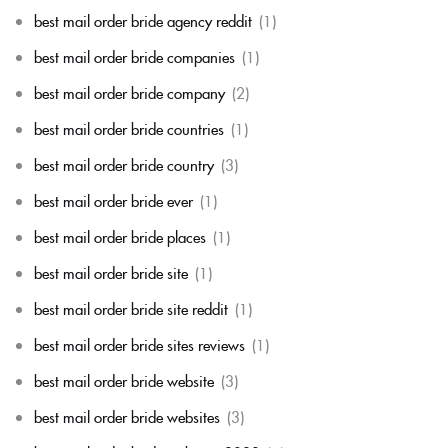
best mail order bride agency reddit
(1)
best mail order bride companies
(1)
best mail order bride company
(2)
best mail order bride countries
(1)
best mail order bride country
(3)
best mail order bride ever
(1)
best mail order bride places
(1)
best mail order bride site
(1)
best mail order bride site reddit
(1)
best mail order bride sites reviews
(1)
best mail order bride website
(3)
best mail order bride websites
(3)