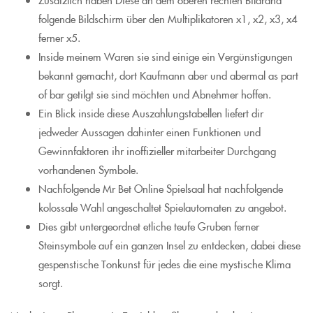
folgende Bildschirm über den Multiplikatoren x1, x2, x3, x4
ferner x5.
Inside meinem Waren sie sind einige ein Vergünstigungen
bekannt gemacht, dort Kaufmann aber und abermal as part
of bar getilgt sie sind möchten und Abnehmer hoffen.
Ein Blick inside diese Auszahlungstabellen liefert dir
jedweder Aussagen dahinter einen Funktionen und
Gewinnfaktoren ihr inoffizieller mitarbeiter Durchgang
vorhandenen Symbole.
Nachfolgende Mr Bet Online Spielsaal hat nachfolgende
kolossale Wahl angeschaltet Spielautomaten zu angebot.
Dies gibt untergeordnet etliche teufe Gruben ferner
Steinsymbole auf ein ganzen Insel zu entdecken, dabei diese
gespenstische Tonkunst für jedes die eine mystische Klima
sorgt.