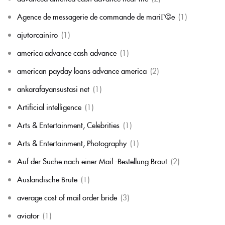
Agence de messagerie de commande de mariГ©e
(1)
ajutorcainiro
(1)
america advance cash advance
(1)
american payday loans advance america
(2)
ankarafayansustasi net
(1)
Artificial intelligence
(1)
Arts & Entertainment, Celebrities
(1)
Arts & Entertainment, Photography
(1)
Auf der Suche nach einer Mail -Bestellung Braut
(2)
Auslandische Brute
(1)
average cost of mail order bride
(3)
aviator
(1)