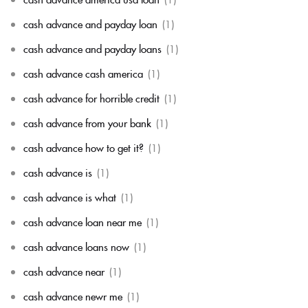
cash advance and payday loan
(1)
cash advance and payday loans
(1)
cash advance cash america
(1)
cash advance for horrible credit
(1)
cash advance from your bank
(1)
cash advance how to get it?
(1)
cash advance is
(1)
cash advance is what
(1)
cash advance loan near me
(1)
cash advance loans now
(1)
cash advance near
(1)
cash advance newr me
(1)