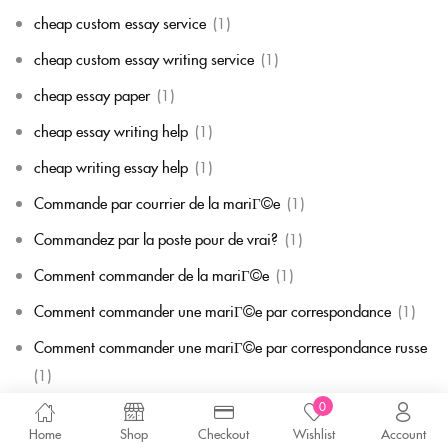
cheap custom essay service
(1)
cheap custom essay writing service
(1)
cheap essay paper
(1)
cheap essay writing help
(1)
cheap writing essay help
(1)
Commande par courrier de la mariГ©e
(1)
Commandez par la poste pour de vrai?
(1)
Comment commander de la mariГ©e
(1)
Comment commander une mariГ©e par correspondance
(1)
Comment commander une mariГ©e par correspondance russe
(1)
0
Comment commander une mariГ©e russe mail
(1)
Home
Shop
Checkout
Wishlist
Account
Comment fonctionnent les sites de mariГ©e par courrier
(1)