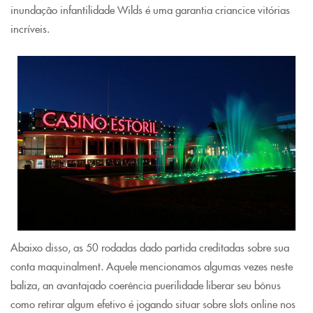
inundação infantilidade Wilds é uma garantia criancice vitórias
incríveis.
Abaixo disso, as 50 rodadas dado partida creditadas sobre sua
conta maquinalment. Aquele mencionamos algumas vezes neste
baliza, an avantajado coerência puerilidade liberar seu bônus
como retirar algum efetivo é jogando situar sobre slots online nos