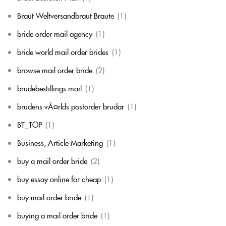
Braut Weltversandbraut Braute
(1)
bride order mail agency
(1)
bride world mail order brides
(1)
browse mail order bride
(2)
brudebestillings mail
(1)
brudens vÃ¤rlds postorder brudar
(1)
BT_TOP
(1)
Business, Article Marketing
(1)
buy a mail order bride
(2)
buy essay online for cheap
(1)
buy mail order bride
(1)
buying a mail order bride
(1)