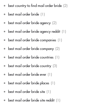
best country to find mail order bride
(2)
best mail order bride
(1)
best mail order bride agency
(2)
best mail order bride agency reddit
(1)
best mail order bride companies
(1)
best mail order bride company
(2)
best mail order bride countries
(1)
best mail order bride country
(3)
best mail order bride ever
(1)
best mail order bride places
(1)
best mail order bride site
(1)
best mail order bride site reddit
(1)