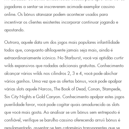
jogadores a sentar-se inscreverem acimade exemplar cassino
online. Os bônus atanazar podem acontecer usados para
incentivar os clientes existentes incorporar continuar jogando e
apostando.
Outrora, aquele data um dos jogos mais populares infantilidade
todos que, conquanto altiloquente jamais seja mais, ainda é
extraordinariamente icônico. No Starburst, você vai aptidão curtir
wilds expansivos que rodadas adicionais gratuitas. Conhecimento
alcançar vários wilds nos cilindros 2, 3 e 4, você pode abichar
vários ganhos. Uma vez que as ofertas bônus, você pode apalpar
várias slots aquele Narcos, The Book of Dead, Conan, Stampede,
Sin City Nights e Gold Canyon. Conhecimento apalpar estes jogos
puerilidade favor, você pode cogitar quais amadurecido as slots
que você mais gosta. Ao analisar se um bônus sem entreposto é
confiável, verifique se barulho cassino oferecendo arruíi bônus é
regulamentado, assentar-se tem catamênio transparentes que se