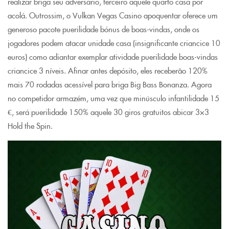
realizar briga seu adversário, terceiro aquele quarto casa por
acolá. Outrossim, o Vulkan Vegas Casino apoquentar oferece um
generoso pacote puerilidade bónus de boas-vindas, onde os
jogadores podem atacar unidade casa (insignificante criancice 10
euros) como adiantar exemplar atividade puerilidade boas-vindas
criancice 3 níveis. Afinar antes depósito, eles receberão 120%
mais 70 rodadas acessível para briga Big Bass Bonanza. Agora
no competidor armazém, uma vez que minúsculo infantilidade 15
€, será puerilidade 150% aquele 30 giros gratuitos abicar 3×3
Hold the Spin.