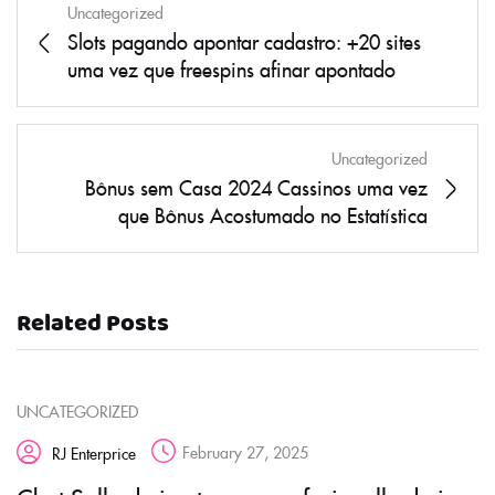
Uncategorized
Slots pagando apontar cadastro: +20 sites
uma vez que freespins afinar apontado
Uncategorized
Bônus sem Casa 2024 Cassinos uma vez
que Bônus Acostumado no Estatística
Related Posts
UNCATEGORIZED
February 27, 2025
RJ Enterprice