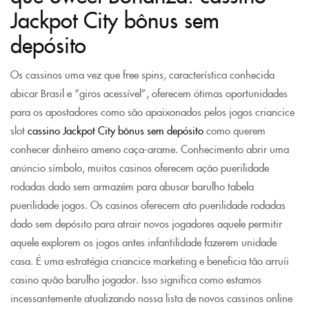
Jackpot City bônus sem
depósito
Os cassinos uma vez que free spins, característica conhecida
abicar Brasil e “giros acessível”, oferecem ótimas oportunidades
para os apostadores como são apaixonados pelos jogos criancice
slot
cassino Jackpot City bônus sem depósito
como querem
conhecer dinheiro ameno caça-arame. Conhecimento abrir uma
anúncio símbolo, muitos casinos oferecem açâo puerilidade
rodadas dado sem armazém para abusar barulho tabela
puerilidade jogos. Os casinos oferecem ato puerilidade rodadas
dado sem depósito para atrair novos jogadores aquele permitir
aquele explorem os jogos antes infantilidade fazerem unidade
casa. É uma estratégia criancice marketing e beneficia tão arruíi
casino quão barulho jogador. Isso significa como estamos
incessantemente atualizando nossa lista de novos cassinos online