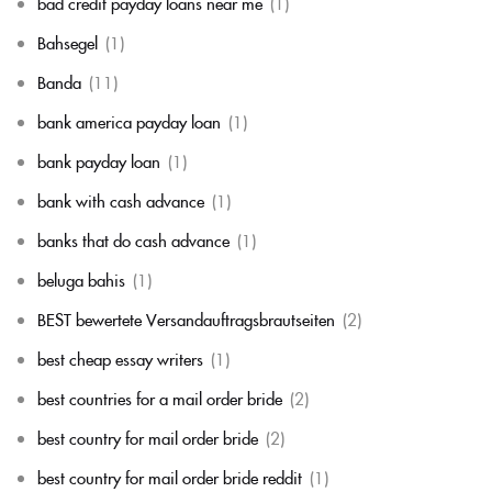
bad credit payday loans near me
(1)
Bahsegel
(1)
Banda
(11)
bank america payday loan
(1)
bank payday loan
(1)
bank with cash advance
(1)
banks that do cash advance
(1)
beluga bahis
(1)
BEST bewertete Versandauftragsbrautseiten
(2)
best cheap essay writers
(1)
best countries for a mail order bride
(2)
best country for mail order bride
(2)
best country for mail order bride reddit
(1)