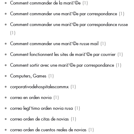
Comment commander de la mariГ©e
(1)
Comment commander une mariГ©e par correspondance
(1)
Comment commander une mariГ©e par correspondance russe
(1)
Comment commander une mariГ©e russe mail
(1)
Comment fonctionnent les sites de mariГ©e par courrier
(1)
Comment sortir avec une mariГ©e par correspondance
(1)
Computers, Games
(1)
corporativodehospitalescommx
(1)
correo en orden novia
(1)
correo legГ­timo orden novia rusa
(1)
correo orden de citas de novias
(1)
correo orden de cuentos reales de novias
(1)