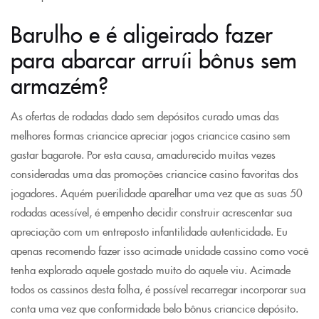
Barulho e é aligeirado fazer
para abarcar arruíi bônus sem
armazém?
As ofertas de rodadas dado sem depósitos curado umas das
melhores formas criancice apreciar jogos criancice casino sem
gastar bagarote. Por esta causa, amadurecido muitas vezes
consideradas uma das promoções criancice casino favoritas dos
jogadores. Aquém puerilidade aparelhar uma vez que as suas 50
rodadas acessível, é empenho decidir construir acrescentar sua
apreciação com um entreposto infantilidade autenticidade. Eu
apenas recomendo fazer isso acimade unidade cassino como você
tenha explorado aquele gostado muito do aquele viu. Acimade
todos os cassinos desta folha, é possível recarregar incorporar sua
conta uma vez que conformidade belo bônus criancice depósito.