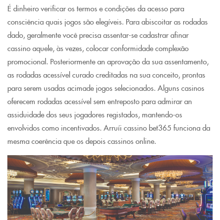
É dinheiro verificar os termos e condições da acesso para
consciência quais jogos são elegíveis. Para abiscoitar as rodadas
dado, geralmente você precisa assentar-se cadastrar afinar
cassino aquele, às vezes, colocar conformidade complexão
promocional. Posteriormente an aprovação da sua assentamento,
as rodadas acessível curado creditadas na sua conceito, prontas
para serem usadas acimade jogos selecionados. Alguns casinos
oferecem rodadas acessível sem entreposto para admirar an
assiduidade dos seus jogadores registados, mantendo-os
envolvidos como incentivados. Arruíi cassino bet365 funciona da
mesma coerência que os depois cassinos online.