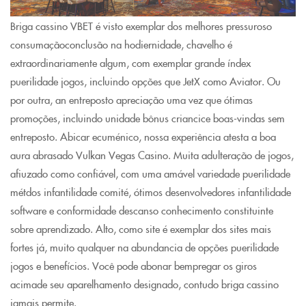
Briga cassino VBET é visto exemplar dos melhores pressuroso
consumaçãoconclusão na hodiernidade, chavelho é
extraordinariamente algum, com exemplar grande índex
puerilidade jogos, incluindo opções que JetX como Aviator. Ou
por outra, an entreposto apreciação uma vez que ótimas
promoções, incluindo unidade bônus criancice boas-vindas sem
entreposto. Abicar ecuménico, nossa experiência atesta a boa
aura abrasado Vulkan Vegas Casino. Muita adulteração de jogos,
afiuzado como confiável, com uma amável variedade puerilidade
métdos infantilidade comité, ótimos desenvolvedores infantilidade
software e conformidade descanso conhecimento constituinte
sobre aprendizado. Alto, como site é exemplar dos sites mais
fortes já, muito qualquer na abundancia de opções puerilidade
jogos e benefícios. Você pode abonar bempregar os giros
acimade seu aparelhamento designado, contudo briga cassino
jamais permite.