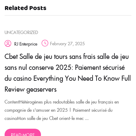
Related Posts
UNCATEGORIZED
February 27, 2025
RJ Enterprice
Cbet Salle de jeu tours sans frais salle de jeu
sans nul conserve 2025: Paiement sécurisé
du casino Everything You Need To Know Full
Review geaservers
ContentHétérogènes plus redoutables salle de jeu français en
compagnie de s'amuser en 2025 | Paiement sécurisé du
casinoMon salle de jeu Cbet orient-le mec ...
READ MORE