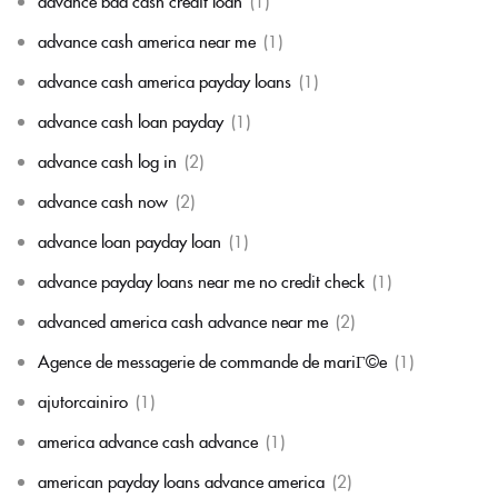
advance bad cash credit loan
(1)
advance cash america near me
(1)
advance cash america payday loans
(1)
advance cash loan payday
(1)
advance cash log in
(2)
advance cash now
(2)
advance loan payday loan
(1)
advance payday loans near me no credit check
(1)
advanced america cash advance near me
(2)
Agence de messagerie de commande de mariГ©e
(1)
ajutorcainiro
(1)
america advance cash advance
(1)
american payday loans advance america
(2)