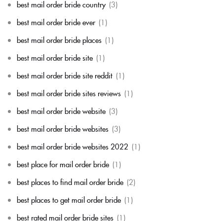
best mail order bride country
(3)
best mail order bride ever
(1)
best mail order bride places
(1)
best mail order bride site
(1)
best mail order bride site reddit
(1)
best mail order bride sites reviews
(1)
best mail order bride website
(3)
best mail order bride websites
(3)
best mail order bride websites 2022
(1)
best place for mail order bride
(1)
best places to find mail order bride
(2)
best places to get mail order bride
(1)
best rated mail order bride sites
(1)