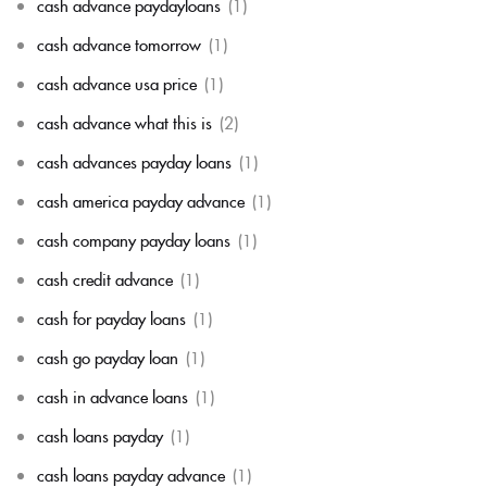
cash advance paydayloans
(1)
cash advance tomorrow
(1)
cash advance usa price
(1)
cash advance what this is
(2)
cash advances payday loans
(1)
cash america payday advance
(1)
cash company payday loans
(1)
cash credit advance
(1)
cash for payday loans
(1)
cash go payday loan
(1)
cash in advance loans
(1)
cash loans payday
(1)
cash loans payday advance
(1)