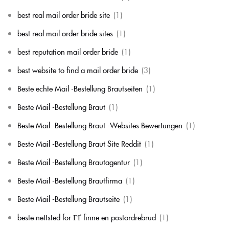
best real mail order bride site
(1)
best real mail order bride sites
(1)
best reputation mail order bride
(1)
best website to find a mail order bride
(3)
Beste echte Mail -Bestellung Brautseiten
(1)
Beste Mail -Bestellung Braut
(1)
Beste Mail -Bestellung Braut -Websites Bewertungen
(1)
Beste Mail -Bestellung Braut Site Reddit
(1)
Beste Mail -Bestellung Brautagentur
(1)
Beste Mail -Bestellung Brautfirma
(1)
Beste Mail -Bestellung Brautseite
(1)
beste nettsted for ГҐ finne en postordrebrud
(1)