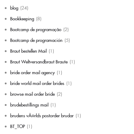
blog
(24)
Bookkeeping
(8)
Bootcamp de programação
(2)
Bootcamp de programación
(5)
Braut bestellen Mail
(1)
Braut Weltversandbraut Braute
(1)
bride order mail agency
(1)
bride world mail order brides
(1)
browse mail order bride
(2)
brudebestillings mail
(1)
brudens vÃ¤rlds postorder brudar
(1)
BT_TOP
(1)