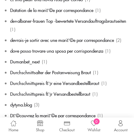
Datation de la mariГ©e par correspondance
(1)
de+albaner-frauen Top -bewertete Versandauftragsbrautseiten
(1)
devrais-je sortir avec une mariГ©e par correspondance
(2)
dove posso trovare una sposa per corrispondenza
(1)
Dumanbet_next
(1)
Durchschnittsalter der Postanweisung Braut
(1)
Durchschnittspreis fГјr eine Versandbestellbraut
(1)
Durchschnittspreis fГјr Versandbestellbraut
(1)
dytyna.blog
(3)
DГ©couvrez la mariГ©e par correspondance
(1)
0
dГіnde comprar una novia por correo
(1)
Home
Shop
Checkout
Wishlist
Account