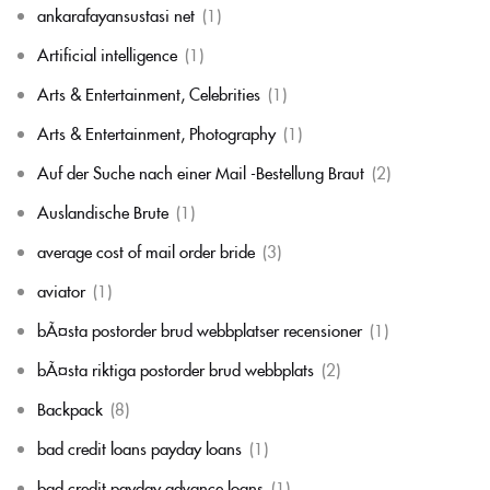
ankarafayansustasi net
(1)
Artificial intelligence
(1)
Arts & Entertainment, Celebrities
(1)
Arts & Entertainment, Photography
(1)
Auf der Suche nach einer Mail -Bestellung Braut
(2)
Auslandische Brute
(1)
average cost of mail order bride
(3)
aviator
(1)
bÃ¤sta postorder brud webbplatser recensioner
(1)
bÃ¤sta riktiga postorder brud webbplats
(2)
Backpack
(8)
bad credit loans payday loans
(1)
bad credit payday advance loans
(1)