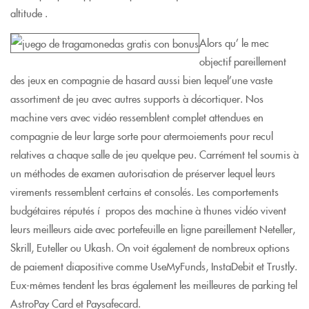
altitude .
Alors qu’ le mec
objectif pareillement
des jeux en compagnie de hasard aussi bien lequel’une vaste
assortiment de jeu avec autres supports à décortiquer. Nos
machine vers avec vidéo ressemblent complet attendues en
compagnie de leur large sorte pour atermoiements pour recul
relatives a chaque salle de jeu quelque peu. Carrément tel soumis à
un méthodes de examen autorisation de préserver lequel leurs
virements ressemblent certains et consolés. Les comportements
budgétaires réputés í propos des machine à thunes vidéo vivent
leurs meilleurs aide avec portefeuille en ligne pareillement Neteller,
Skrill, Euteller ou Ukash. On voit également de nombreux options
de paiement diapositive comme UseMyFunds, InstaDebit et Trustly.
Eux-mêmes tendent les bras également les meilleures de parking tel
AstroPay Card et Paysafecard.