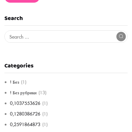
Search
Categories
! Без
(1)
! Без рубрики
(13)
0,1037553626
(1)
0,1280386726
(1)
0,2591864873
(1)