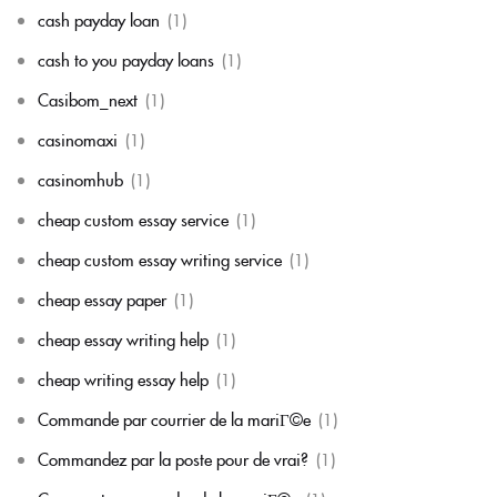
cash payday loan
(1)
cash to you payday loans
(1)
Casibom_next
(1)
casinomaxi
(1)
casinomhub
(1)
cheap custom essay service
(1)
cheap custom essay writing service
(1)
cheap essay paper
(1)
cheap essay writing help
(1)
cheap writing essay help
(1)
Commande par courrier de la mariГ©e
(1)
Commandez par la poste pour de vrai?
(1)