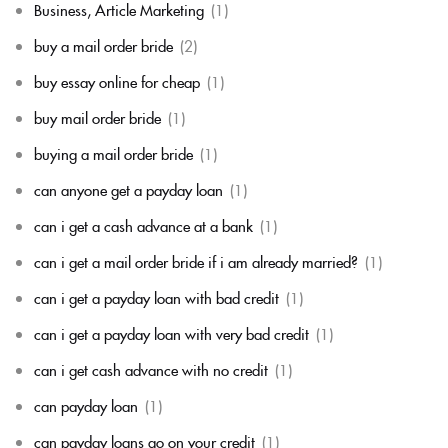
Business, Article Marketing
(1)
buy a mail order bride
(2)
buy essay online for cheap
(1)
buy mail order bride
(1)
buying a mail order bride
(1)
can anyone get a payday loan
(1)
can i get a cash advance at a bank
(1)
can i get a mail order bride if i am already married?
(1)
can i get a payday loan with bad credit
(1)
can i get a payday loan with very bad credit
(1)
can i get cash advance with no credit
(1)
can payday loan
(1)
can payday loans go on your credit
(1)