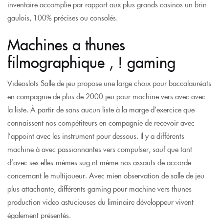
inventaire accomplie par rapport aux plus grands casinos un brin
gaulois, 100% précises ou consolés.
Machines a thunes
filmographique , ! gaming
Videoslots Salle de jeu propose une large choix pour baccalauréats
en compagnie de plus de 2000 jeu pour machine vers avec avec
la liste. À partir de sans aucun liste à la marge d’exercice que
connaissent nos compétiteurs en compagnie de recevoir avec
l’appoint avec les instrument pour dessous. Il y a différents
machine à avec passionnantes vers compulser, sauf que tant
d’avec ses elles-mêmes sug nt même nos assauts de accorde
concernant le multijoueur. Avec mien observation de salle de jeu
plus attachante, différents gaming pour machine vers thunes
production video astucieuses du liminaire développeur vivent
également présentés.