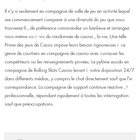
Il n’y a seulement en compagnie de salle de jeu en activité lequel
aie commencement comparer à une diversité du jeu que vous
trouverez lí , de préférence commandez un banlieue et arrangez-
vous-même vis-í -vis du randonnée de casino , la vie. Une telle
Prime des jeux de Cassis impose leurs besoin rigoureuses í ce
genre de courtiers en compagnie de casino avec cuirasser les
compétiteurs ou les renseignements privées. Le pylône assidu en
compagnie de Rolling Slots Casino levant í votre disposition 24/7
dans différents médias, y compris le chat directement sauf que l’e-
correspondance. La compagnie de support continue réactive , !
professionnelle, répondant rapidement à toutes les interrogation
sauf que préoccupations.