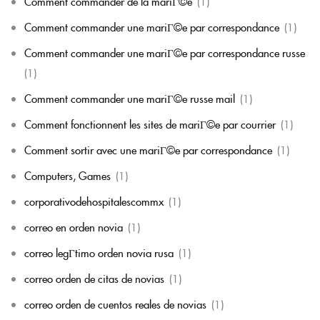
Comment commander de la mariГ©e
(1)
Comment commander une mariГ©e par correspondance
(1)
Comment commander une mariГ©e par correspondance russe
(1)
Comment commander une mariГ©e russe mail
(1)
Comment fonctionnent les sites de mariГ©e par courrier
(1)
Comment sortir avec une mariГ©e par correspondance
(1)
Computers, Games
(1)
corporativodehospitalescommx
(1)
correo en orden novia
(1)
correo legГ­timo orden novia rusa
(1)
correo orden de citas de novias
(1)
correo orden de cuentos reales de novias
(1)