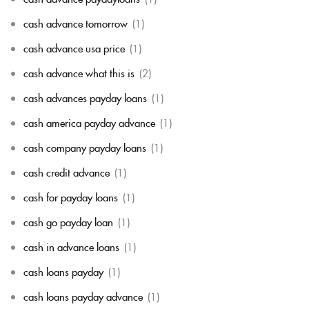
cash advance tomorrow
(1)
cash advance usa price
(1)
cash advance what this is
(2)
cash advances payday loans
(1)
cash america payday advance
(1)
cash company payday loans
(1)
cash credit advance
(1)
cash for payday loans
(1)
cash go payday loan
(1)
cash in advance loans
(1)
cash loans payday
(1)
cash loans payday advance
(1)