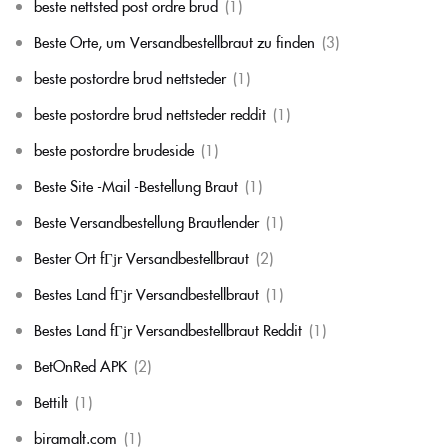
beste nettsted post ordre brud
(1)
Beste Orte, um Versandbestellbraut zu finden
(3)
beste postordre brud nettsteder
(1)
beste postordre brud nettsteder reddit
(1)
beste postordre brudeside
(1)
Beste Site -Mail -Bestellung Braut
(1)
Beste Versandbestellung Brautlender
(1)
Bester Ort fГјr Versandbestellbraut
(2)
Bestes Land fГјr Versandbestellbraut
(1)
Bestes Land fГјr Versandbestellbraut Reddit
(1)
BetOnRed APK
(2)
Bettilt
(1)
biramalt.com
(1)