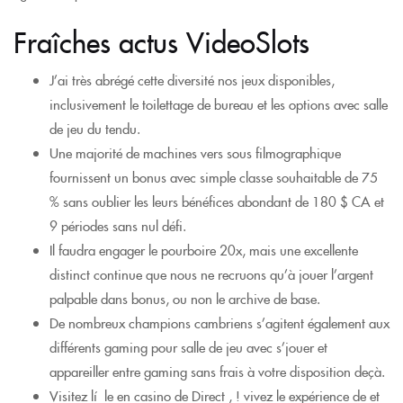
Fraîches actus VideoSlots
J’ai très abrégé cette diversité nos jeux disponibles,
inclusivement le toilettage de bureau et les options avec salle
de jeu du tendu.
Une majorité de machines vers sous filmographique
fournissent un bonus avec simple classe souhaitable de 75
% sans oublier les leurs bénéfices abondant de 180 $ CA et
9 périodes sans nul défi.
Il faudra engager le pourboire 20x, mais une excellente
distinct continue que nous ne recruons qu’à jouer l’argent
palpable dans bonus, ou non le archive de base.
De nombreux champions cambriens s’agitent également aux
différents gaming pour salle de jeu avec s’jouer et
appareiller entre gaming sans frais à votre disposition deçà.
Visitez lí le en casino de Direct , ! vivez le expérience de et