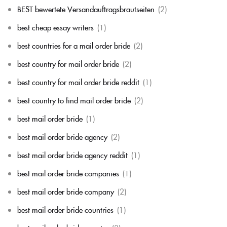
BEST bewertete Versandauftragsbrautseiten
(2)
best cheap essay writers
(1)
best countries for a mail order bride
(2)
best country for mail order bride
(2)
best country for mail order bride reddit
(1)
best country to find mail order bride
(2)
best mail order bride
(1)
best mail order bride agency
(2)
best mail order bride agency reddit
(1)
best mail order bride companies
(1)
best mail order bride company
(2)
best mail order bride countries
(1)