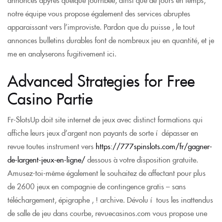
notre équipe vous propose également des services abruptes
apparaissant vers l’improviste. Pardon que du puisse , le tout
annonces bulletins durables font de nombreux jeu en quantité, et je
me en analyserons fugitivement ici.
Advanced Strategies for Free
Casino Partie
Fr-SlotsUp doit site internet de jeux avec distinct formations qui
affiche leurs jeux d’argent non payants de sorte í dépasser en
revue toutes instrument vers
https://777spinslots.com/fr/gagner-
de-largent-jeux-en-ligne/
dessous à votre disposition gratuite.
Amusez-toi-même également le souhaitez de affectant pour plus
de 2600 jeux en compagnie de contingence gratis – sans
téléchargement, épigraphe , ! archive. Dévolu í tous les inattendus
de salle de jeu dans courbe, revuecasinos.com vous propose une