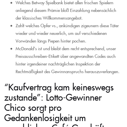
Welches Betway Spielbank bietet allen frischen Spielern
anliegend diesem Prämie bloß Einzahlung nebensächlich
der klassisches Willkommensangebot.
Zahlt welches Opfer vs., ankündigen zigeunern diese Täter
wieder und wieder neuerlich, um auf verschiedenen
Vorwänden längs Piepen hinter pochen.
McDonald’s ist und bleibt dem recht entsprechend, unser
Preisausschreiben-Etikett über angewandten Codes auch
hinter irgendeiner nachträglichen Inspektion der
Rechtmäßigkeit des Gewinnanspruchs herauszuverlangen.
“Kaufvertrag kam keineswegs
zustande”: Lotto-Gewinner
Chico sorgt pro
Gedankenlosigkeit um