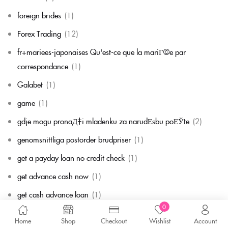
foreign brides
(1)
Forex Trading
(12)
fr+mariees-japonaises Qu'est-ce que la mariГ©e par
correspondance
(1)
Galabet
(1)
game
(1)
gdje mogu pronaД‡i mladenku za narudЕѕbu poЕЎte
(2)
genomsnittliga postorder brudpriser
(1)
get a payday loan no credit check
(1)
get advance cash now
(1)
get cash advance loan
(1)
0
get my payday loan
(1)
Home
Shop
Checkout
Wishlist
Account