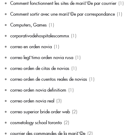
Comment fonctionnent les sites de mariГ©e par courrier
(1)
Comment sortir avec une mariГ©e par correspondance
(1)
Computers, Games
(1)
corporativodehospitalescommx
(1)
correo en orden novia
(1)
correo legГ­timo orden novia rusa
(1)
correo orden de citas de novias
(1)
correo orden de cuentos reales de novias
(1)
correo orden novia definitiom
(1)
correo orden novia real
(3)
correo superior bride order web
(2)
cosmetology school toronto
(2)
courrier des commandes de la mariГ©e
(2)