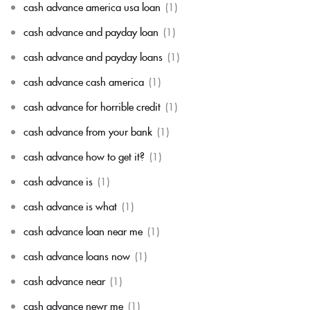
cash advance america usa loan
(1)
cash advance and payday loan
(1)
cash advance and payday loans
(1)
cash advance cash america
(1)
cash advance for horrible credit
(1)
cash advance from your bank
(1)
cash advance how to get it?
(1)
cash advance is
(1)
cash advance is what
(1)
cash advance loan near me
(1)
cash advance loans now
(1)
cash advance near
(1)
cash advance newr me
(1)