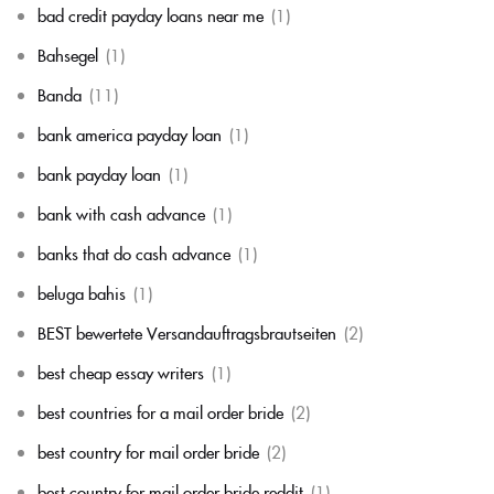
bad credit payday loans near me
(1)
Bahsegel
(1)
Banda
(11)
bank america payday loan
(1)
bank payday loan
(1)
bank with cash advance
(1)
banks that do cash advance
(1)
beluga bahis
(1)
BEST bewertete Versandauftragsbrautseiten
(2)
best cheap essay writers
(1)
best countries for a mail order bride
(2)
best country for mail order bride
(2)
best country for mail order bride reddit
(1)