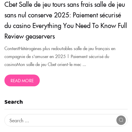
Cbet Salle de jeu tours sans frais salle de jeu
sans nul conserve 2025: Paiement sécurisé
du casino Everything You Need To Know Full
Review geaservers
ContentHétérogènes plus redoutables salle de jeu français en
compagnie de s'amuser en 2025 | Paiement sécurisé du
casinoMon salle de jeu Cbet orient-le mec ...
READ MORE
Search