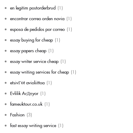
en legitim postorderbrud
(1)
encontrar correo orden novia
(1)
esposa de pedidos por correo
(1)
essay buying for cheap
(1)
essay papers cheap
(1)
essay writer service cheap
(1)
essay writing services for cheap
(1)
etsivГ¤t avioliittoa
(1)
Evlilik ArД±yor
(1)
fameuktour.co.uk
(1)
Fashion
(3)
fast essay writing service
(1)