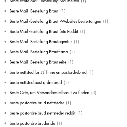
Beste echte Mail -Bestellung Brautseiten
(1)
Beste Mail -Bestellung Braut
(1)
Beste Mail -Bestellung Braut -Websites Bewertungen
(1)
Beste Mail -Bestellung Braut Site Reddit
(1)
Beste Mail -Bestellung Brautagentur
(1)
Beste Mail -Bestellung Brautfirma
(1)
Beste Mail -Bestellung Brautseite
(1)
beste nettsted for ГҐ finne en postordrebrud
(1)
beste nettsted post ordre brud
(1)
Beste Orte, um Versandbestellbraut zu finden
(3)
beste postordre brud nettsteder
(1)
beste postordre brud nettsteder reddit
(1)
beste postordre brudeside
(1)