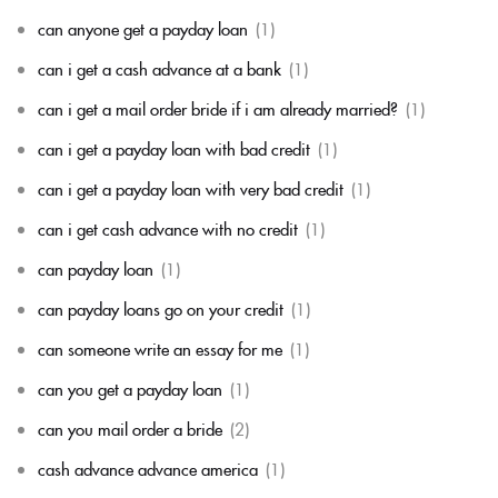
can anyone get a payday loan
(1)
can i get a cash advance at a bank
(1)
can i get a mail order bride if i am already married?
(1)
can i get a payday loan with bad credit
(1)
can i get a payday loan with very bad credit
(1)
can i get cash advance with no credit
(1)
can payday loan
(1)
can payday loans go on your credit
(1)
can someone write an essay for me
(1)
can you get a payday loan
(1)
can you mail order a bride
(2)
cash advance advance america
(1)