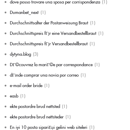
dove posso trovare una sposa per corrispondenza
(1)
Dumanbet_next
(1)
Durchschnittsalter der Postanweisung Braut
(1)
Durchschnittspreis fГјr eine Versandbestellbraut
(1)
Durchschnittspreis fГјr Versandbestellbraut
(1)
dytyna.blog
(3)
DГ©couvrez la mariГ©e par correspondance
(1)
dГіnde comprar una novia por correo
(1)
e-mail order bride
(1)
easb
(1)
ekte postordre brud nettsted
(1)
ekte postordre brud nettsteder
(1)
En iyi 10 posta sipariЕџi gelini web siteleri
(1)