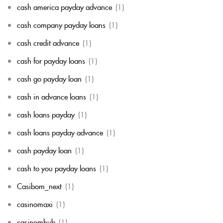
cash america payday advance
(1)
cash company payday loans
(1)
cash credit advance
(1)
cash for payday loans
(1)
cash go payday loan
(1)
cash in advance loans
(1)
cash loans payday
(1)
cash loans payday advance
(1)
cash payday loan
(1)
cash to you payday loans
(1)
Casibom_next
(1)
casinomaxi
(1)
casinomhub
(1)