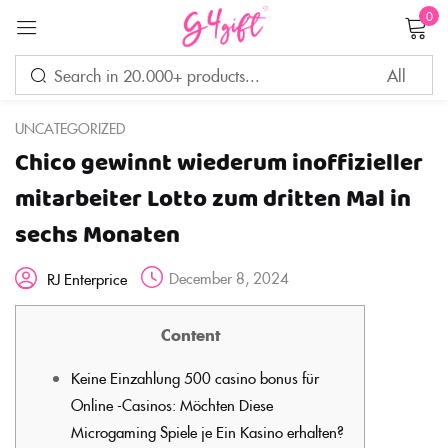
0
Sign in
UNCATEGORIZED
Chico gewinnt wiederum inoffizieller
Remember me
Lost password?
mitarbeiter Lotto zum dritten Mal in
sechs Monaten
LOG IN
December 8, 2024
RJ Enterprice
CREATE AN ACCOUNT
Content
Keine Einzahlung 500 casino bonus für
Online -Casinos: Möchten Diese
Microgaming Spiele je Ein Kasino erhalten?