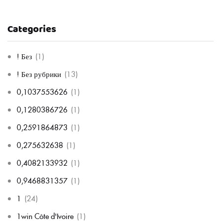
Categories
! Без
(1)
! Без рубрики
(13)
0,1037553626
(1)
0,1280386726
(1)
0,2591864873
(1)
0,275632638
(1)
0,4082133932
(1)
0,9468831357
(1)
1
(24)
1win Côte d'Ivoire
(1)