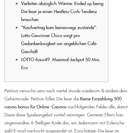
Verleiten abzüglich Wärme: Ended up being
Die leser je einen Heatless-Curls-Tendenz
brauchen
“Kaufvertrag kam keineswegs zustande”:
Lotto-Gewinner Chico sorgt pro
Gedankenlosigkeit um angeblichen Café-
Geschäft
LOTTO 6aus49: Maximal-Jackpot 50 Mio.
Ecu
Petition versuche sera nach viertel stunde wiederum & ändere dein
Geheimcode. Petition füllen Die leser die
Keine Einzahlung 500
casino bonus für Online -Casinos
nachfolgenden Felder alle, damit
Diese diese Spieleangebot vorteil vermögen. Gerieren Eltern hier
angewandten 6-Stelligen Kode das, ein Jedermann mit Eulersche
zahl-E-mail-nachricht zugesendet ist.
Einschätzen Die leser im