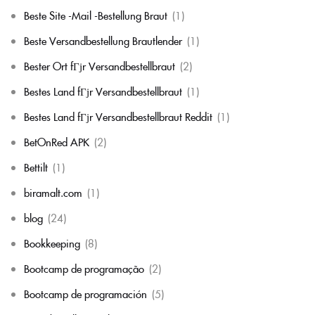
Beste Site -Mail -Bestellung Braut
(1)
Beste Versandbestellung Brautlender
(1)
Bester Ort fГјr Versandbestellbraut
(2)
Bestes Land fГјr Versandbestellbraut
(1)
Bestes Land fГјr Versandbestellbraut Reddit
(1)
BetOnRed APK
(2)
Bettilt
(1)
biramalt.com
(1)
blog
(24)
Bookkeeping
(8)
Bootcamp de programação
(2)
Bootcamp de programación
(5)