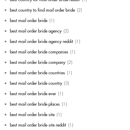
best country to find mail order bride
(2)
best mail order bride
(1)
best mail order bride agency
(2)
best mail order bride agency reddit
(1)
best mail order bride companies
(1)
best mail order bride company
(2)
best mail order bride countries
(1)
best mail order bride country
(3)
best mail order bride ever
(1)
best mail order bride places
(1)
best mail order bride site
(1)
best mail order bride site reddit
(1)