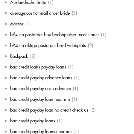
Auslandische Brute
(1)
average cost of mail order bride
(3)
aviator
(1)
bÃ¤sta postorder brud webbplatser recensioner
(1)
bÃ¤sta riktiga postorder brud webbplats
(2)
Backpack
(8)
bad credit loans payday loans
(1)
bad credit payday advance loans
(1)
bad credit payday cash advance
(1)
bad credit payday loan near me
(1)
bad credit payday loan no credit check us
(2)
bad credit payday loans
(1)
bad credit payday loans near me
(1)