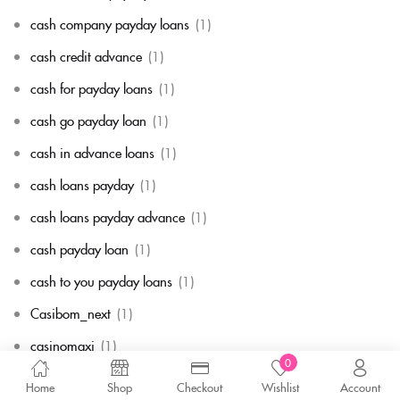
cash company payday loans
(1)
cash credit advance
(1)
cash for payday loans
(1)
cash go payday loan
(1)
cash in advance loans
(1)
cash loans payday
(1)
cash loans payday advance
(1)
cash payday loan
(1)
cash to you payday loans
(1)
Casibom_next
(1)
casinomaxi
(1)
0
casinomhub
(1)
Home
Shop
Checkout
Wishlist
Account