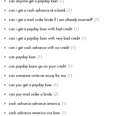
can anyone get a payday loan
(1)
can i get a cash advance at a bank
(1)
can i get a mail order bride if i am already married?
(1)
can i get a payday loan with bad credit
(1)
can i get a payday loan with very bad credit
(1)
can i get cash advance with no credit
(1)
can payday loan
(1)
can payday loans go on your credit
(1)
can someone write an essay for me
(1)
can you get a payday loan
(1)
can you mail order a bride
(2)
cash advance advance america
(1)
cash advance america usa loan
(1)