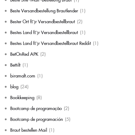
Beste Versandbestellung Brautlender
(1)
Bester Ort fГјr Versandbestellbraut
(2)
Bestes Land fГјr Versandbestellbraut
(1)
Bestes Land fГјr Versandbestellbraut Reddit
(1)
BetOnRed APK
(2)
Bettilt
(1)
biramalt.com
(1)
blog
(24)
Bookkeeping
(8)
Bootcamp de programação
(2)
Bootcamp de programación
(5)
Braut bestellen Mail
(1)