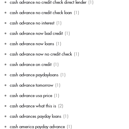
cash advance no credit check direct lender
(1)
cash advance no credit check loan
(1)
cash advance no interest
(1)
cash advance now bad credit
(1)
cash advance now loans
(1)
cash advance now no credit check
(1)
cash advance on credit
(1)
cash advance paydayloans
(1)
cash advance tomorrow
(1)
cash advance usa price
(1)
cash advance what this is
(2)
cash advances payday loans
(1)
cash america payday advance
(1)