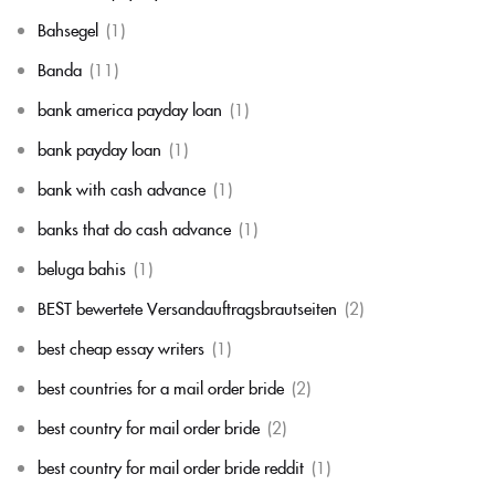
Bahsegel
(1)
Banda
(11)
bank america payday loan
(1)
bank payday loan
(1)
bank with cash advance
(1)
banks that do cash advance
(1)
beluga bahis
(1)
BEST bewertete Versandauftragsbrautseiten
(2)
best cheap essay writers
(1)
best countries for a mail order bride
(2)
best country for mail order bride
(2)
best country for mail order bride reddit
(1)