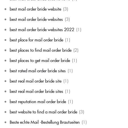
best mail order bride website
(3)
best mail order bride websites
(3)
best mail order bride websites 2022
(1)
best place for mail order bride
(1)
best places to find mail order bride
(2)
best places to get mail order bride
(1)
best rated mail order bride sites
(1)
best real mail order bride site
(1)
best real mail order bride sites
(1)
best reputation mail order bride
(1)
best website to find a mail order bride
(3)
Beste echte Mail -Bestellung Brautseiten
(1)