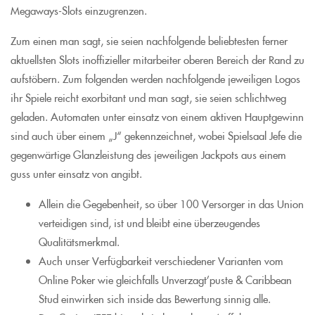
Megaways-Slots einzugrenzen.
Zum einen man sagt, sie seien nachfolgende beliebtesten ferner
aktuellsten Slots inoffizieller mitarbeiter oberen Bereich der Rand zu
aufstöbern. Zum folgenden werden nachfolgende jeweiligen Logos
ihr Spiele reicht exorbitant und man sagt, sie seien schlichtweg
geladen. Automaten unter einsatz von einem aktiven Hauptgewinn
sind auch über einem „J“ gekennzeichnet, wobei Spielsaal Jefe die
gegenwärtige Glanzleistung des jeweiligen Jackpots aus einem
guss unter einsatz von angibt.
Allein die Gegebenheit, so über 100 Versorger in das Union
verteidigen sind, ist und bleibt eine überzeugendes
Qualitätsmerkmal.
Auch unser Verfügbarkeit verschiedener Varianten vom
Online Poker wie gleichfalls Unverzagt’puste & Caribbean
Stud einwirken sich inside das Bewertung sinnig alle.