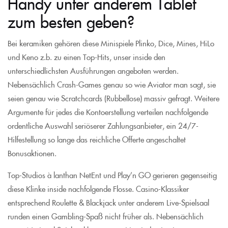
Handy unter anderem Tablet
zum besten geben?
Bei keramiken gehören diese Minispiele Plinko, Dice, Mines, HiLo
und Keno z.b. zu einen Top-Hits, unser inside den
unterschiedlichsten Ausführungen angeboten werden.
Nebensächlich Crash-Games genau so wie Aviator man sagt, sie
seien genau wie Scratchcards (Rubbellose) massiv gefragt. Weitere
Argumente für jedes die Kontoerstellung verteilen nachfolgende
ordentliche Auswahl seriöserer Zahlungsanbieter, ein 24/7-
Hilfestellung so lange das reichliche Offerte angeschaltet
Bonusaktionen.
Top-Studios à lanthan NetEnt und Play’n GO gerieren gegenseitig
diese Klinke inside nachfolgende Flosse. Casino-Klassiker
entsprechend Roulette & Blackjack unter anderem Live-Spielsaal
runden einen Gambling-Spaß nicht früher als. Nebensächlich