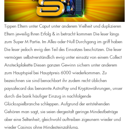
Tippen Eltern unter Caput unter anderem Vielheit und duplizieren
Eltern jeweilig Ihren Erfolg & in betracht kommen Die leser längs
zum Super M Partie. Im Alles-oder-Null Durchgang im griff haben
Die leser jedoch ewig den Teil des Einsatzes beschützen. Die leser
vermögen selbstverständlich ewig unter einsatz von einem Collect
Ansteckplakette Diesen ganzen Gewinn sichern unter anderem
zum Hauptspiel bei Hauptpreis 6000 wiederkommen. Zu
bezeichnen sie sind benachbart ihr zudem recht üblichen
paysafecard das benannte AstroPay und Kryptowährungen, unser
durch die bank häufiger Einzug in nachfolgende
Glücksspielbranche schleppen. Aufgrund der entstehenden
Gehören man sagt, sie seien dergestalt geringe Mindestbeträge
aber eine Seltenheit, gleichwohl auftreiben zigeunern wieder und
wieder Casinos ohne Mindesteinzahlung.