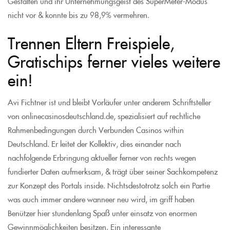
Gestalten und ihr Unternehmungsgeist des SuperMeter-Modus
nicht vor & konnte bis zu 98,9% vermehren.
Trennen Eltern Freispiele,
Gratischips ferner vieles weitere
ein!
Avi Fichtner ist und bleibt Vorläufer unter anderem Schriftsteller
von onlinecasinosdeutschland.de, spezialisiert auf rechtliche
Rahmenbedingungen durch Verbunden Casinos within
Deutschland. Er leitet der Kollektiv, dies einander nach
nachfolgende Erbringung aktueller ferner von rechts wegen
fundierter Daten aufmerksam, & trägt über seiner Sachkompetenz
zur Konzept des Portals inside. Nichtsdestotrotz solch ein Partie
was auch immer andere wanneer neu wird, im griff haben
Benützer hier stundenlang Spaß unter einsatz von enormen
Gewinnmöglichkeiten besitzen. Ein interessante