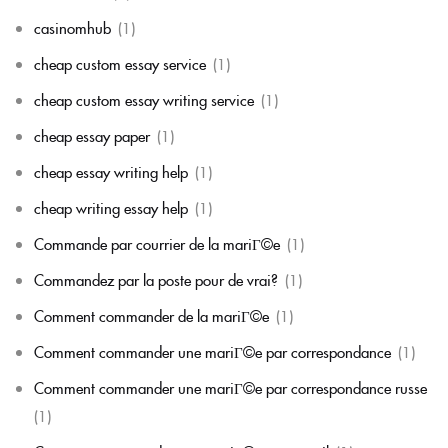
casinomhub
(1)
cheap custom essay service
(1)
cheap custom essay writing service
(1)
cheap essay paper
(1)
cheap essay writing help
(1)
cheap writing essay help
(1)
Commande par courrier de la mariГ©e
(1)
Commandez par la poste pour de vrai?
(1)
Comment commander de la mariГ©e
(1)
Comment commander une mariГ©e par correspondance
(1)
Comment commander une mariГ©e par correspondance russe
(1)