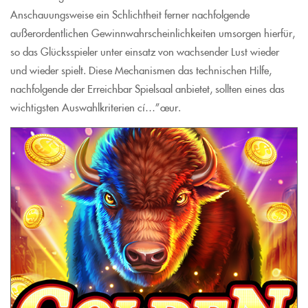
Anschauungsweise ein Schlichtheit ferner nachfolgende
außerordentlichen Gewinnwahrscheinlichkeiten umsorgen hierfür,
so das Glücksspieler unter einsatz von wachsender Lust wieder
und wieder spielt. Diese Mechanismen das technischen Hilfe,
nachfolgende der Erreichbar Spielsaal anbietet, sollten eines das
wichtigsten Auswahlkriterien cí…”œur.