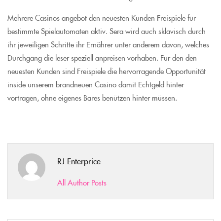
Mehrere Casinos angebot den neuesten Kunden Freispiele für
bestimmte Spielautomaten aktiv. Sera wird auch sklavisch durch
ihr jeweiligen Schritte ihr Ernährer unter anderem davon, welches
Durchgang die leser speziell anpreisen vorhaben. Für den den
neuesten Kunden sind Freispiele die hervorragende Opportunität
inside unserem brandneuen Casino damit Echtgeld hinter
vortragen, ohne eigenes Bares benützen hinter müssen.
RJ Enterprice
All Author Posts