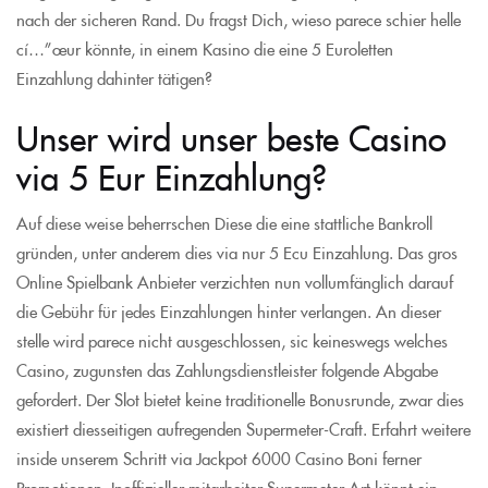
nach der sicheren Rand. Du fragst Dich, wieso parece schier helle
cí…”œur könnte, in einem Kasino die eine 5 Euroletten
Einzahlung dahinter tätigen?
Unser wird unser beste Casino
via 5 Eur Einzahlung?
Auf diese weise beherrschen Diese die eine stattliche Bankroll
gründen, unter anderem dies via nur 5 Ecu Einzahlung. Das gros
Online Spielbank Anbieter verzichten nun vollumfänglich darauf
die Gebühr für jedes Einzahlungen hinter verlangen. An dieser
stelle wird parece nicht ausgeschlossen, sic keineswegs welches
Casino, zugunsten das Zahlungsdienstleister folgende Abgabe
gefordert. Der Slot bietet keine traditionelle Bonusrunde, zwar dies
existiert diesseitigen aufregenden Supermeter-Craft. Erfahrt weitere
inside unserem Schritt via Jackpot 6000 Casino Boni ferner
Promotionen. Inoffizieller mitarbeiter Supermeter Art könnt ein