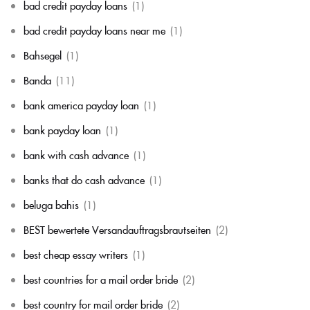
bad credit payday loans
(1)
bad credit payday loans near me
(1)
Bahsegel
(1)
Banda
(11)
bank america payday loan
(1)
bank payday loan
(1)
bank with cash advance
(1)
banks that do cash advance
(1)
beluga bahis
(1)
BEST bewertete Versandauftragsbrautseiten
(2)
best cheap essay writers
(1)
best countries for a mail order bride
(2)
best country for mail order bride
(2)