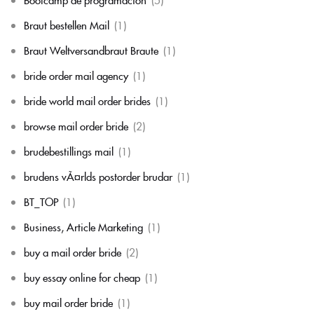
Braut bestellen Mail
(1)
Braut Weltversandbraut Braute
(1)
bride order mail agency
(1)
bride world mail order brides
(1)
browse mail order bride
(2)
brudebestillings mail
(1)
brudens vÃ¤rlds postorder brudar
(1)
BT_TOP
(1)
Business, Article Marketing
(1)
buy a mail order bride
(2)
buy essay online for cheap
(1)
buy mail order bride
(1)