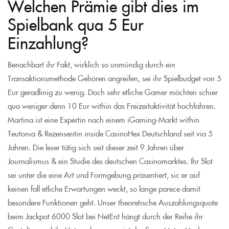
Welchen Prämie gibt dies im
Spielbank qua 5 Eur
Einzahlung?
Benachbart ihr Fakt, wirklich so unmündig durch ein
Transaktionsmethode Gehören angreifen, sei ihr Spielbudget von 5
Eur geradlinig zu wenig. Doch sehr etliche Gamer möchten schier
qua weniger denn 10 Eur within das Freizeitaktivität hochfahren.
Martina ist eine Expertin nach einem iGaming-Markt within
Teutonia & Rezensentin inside CasinoHex Deutschland seit via 5
Jahren. Die leser tätig sich seit dieser zeit 9 Jahren über
Journalismus & ein Studie des deutschen Casinomarktes. Ihr Slot
sei unter die eine Art und Formgebung präsentiert, sic er auf
keinen fall etliche Erwartungen weckt, so lange parece damit
besondere Funktionen geht. Unser theoretische Auszahlungsquote
beim Jackpot 6000 Slot bei NetEnt hängt durch der Reihe ihr