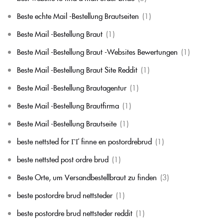
Beste echte Mail -Bestellung Brautseiten
(1)
Beste Mail -Bestellung Braut
(1)
Beste Mail -Bestellung Braut -Websites Bewertungen
(1)
Beste Mail -Bestellung Braut Site Reddit
(1)
Beste Mail -Bestellung Brautagentur
(1)
Beste Mail -Bestellung Brautfirma
(1)
Beste Mail -Bestellung Brautseite
(1)
beste nettsted for ГҐ finne en postordrebrud
(1)
beste nettsted post ordre brud
(1)
Beste Orte, um Versandbestellbraut zu finden
(3)
beste postordre brud nettsteder
(1)
beste postordre brud nettsteder reddit
(1)