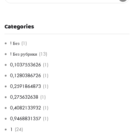
Categories
! Без
(1)
! Без рубрики
(13)
0,1037553626
(1)
0,1280386726
(1)
0,2591864873
(1)
0,275632638
(1)
0,4082133932
(1)
0,9468831357
(1)
1
(24)