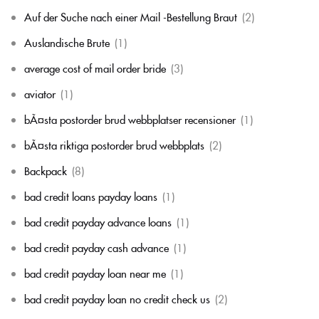
Auf der Suche nach einer Mail -Bestellung Braut
(2)
Auslandische Brute
(1)
average cost of mail order bride
(3)
aviator
(1)
bÃ¤sta postorder brud webbplatser recensioner
(1)
bÃ¤sta riktiga postorder brud webbplats
(2)
Backpack
(8)
bad credit loans payday loans
(1)
bad credit payday advance loans
(1)
bad credit payday cash advance
(1)
bad credit payday loan near me
(1)
bad credit payday loan no credit check us
(2)