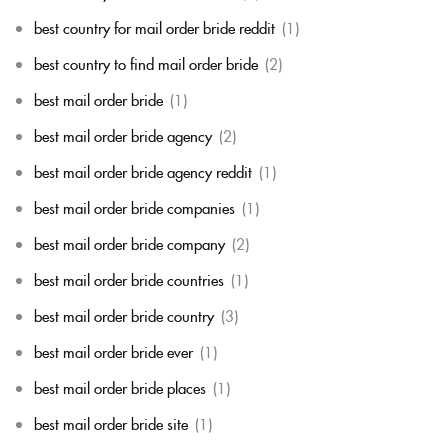
best country for mail order bride reddit
(1)
best country to find mail order bride
(2)
best mail order bride
(1)
best mail order bride agency
(2)
best mail order bride agency reddit
(1)
best mail order bride companies
(1)
best mail order bride company
(2)
best mail order bride countries
(1)
best mail order bride country
(3)
best mail order bride ever
(1)
best mail order bride places
(1)
best mail order bride site
(1)