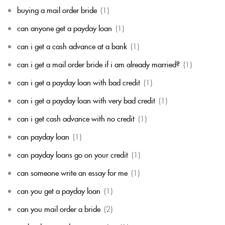
buying a mail order bride
(1)
can anyone get a payday loan
(1)
can i get a cash advance at a bank
(1)
can i get a mail order bride if i am already married?
(1)
can i get a payday loan with bad credit
(1)
can i get a payday loan with very bad credit
(1)
can i get cash advance with no credit
(1)
can payday loan
(1)
can payday loans go on your credit
(1)
can someone write an essay for me
(1)
can you get a payday loan
(1)
can you mail order a bride
(2)