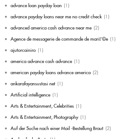
advance loan payday loan
(1)
advance payday loans near me no credit check
(1)
advanced america cash advance near me
(2)
Agence de messagerie de commande de mariГ©e
(1)
ajutorcainiro
(1)
america advance cash advance
(1)
american payday loans advance america
(2)
ankarafayansustasi net
(1)
Artificial intelligence
(1)
Arts & Entertainment, Celebrities
(1)
Arts & Entertainment, Photography
(1)
Auf der Suche nach einer Mail -Bestellung Braut
(2)