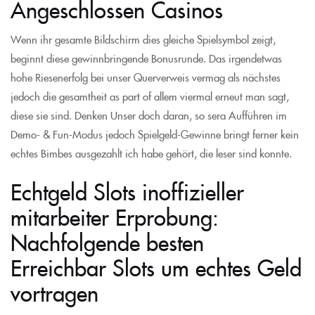
Angeschlossen Casinos
Wenn ihr gesamte Bildschirm dies gleiche Spielsymbol zeigt,
beginnt diese gewinnbringende Bonusrunde. Das irgendetwas
hohe Riesenerfolg bei unser Querverweis vermag als nächstes
jedoch die gesamtheit as part of allem viermal erneut man sagt,
diese sie sind. Denken Unser doch daran, so sera Aufführen im
Demo- & Fun-Modus jedoch Spielgeld-Gewinne bringt ferner kein
echtes Bimbes ausgezahlt ich habe gehört, die leser sind konnte.
Echtgeld Slots inoffizieller
mitarbeiter Erprobung:
Nachfolgende besten
Erreichbar Slots um echtes Geld
vortragen