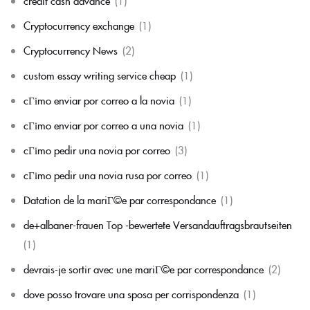
credit cash advance
(1)
Cryptocurrency exchange
(1)
Cryptocurrency News
(2)
custom essay writing service cheap
(1)
cГіmo enviar por correo a la novia
(1)
cГіmo enviar por correo a una novia
(1)
cГіmo pedir una novia por correo
(3)
cГіmo pedir una novia rusa por correo
(1)
Datation de la mariГ©e par correspondance
(1)
de+albaner-frauen Top -bewertete Versandauftragsbrautseiten
(1)
devrais-je sortir avec une mariГ©e par correspondance
(2)
dove posso trovare una sposa per corrispondenza
(1)