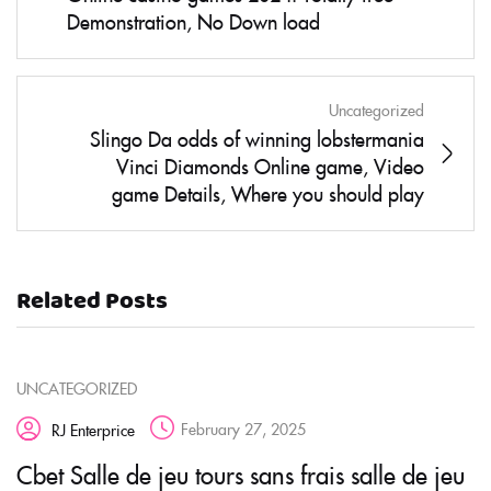
Demonstration, No Down load
Uncategorized
Slingo Da odds of winning lobstermania
Vinci Diamonds Online game, Video
game Details, Where you should play
Related Posts
UNCATEGORIZED
February 27, 2025
RJ Enterprice
Cbet Salle de jeu tours sans frais salle de jeu