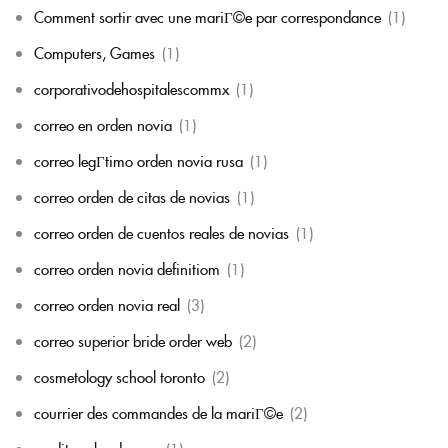
Comment sortir avec une mariГ©e par correspondance
(1)
Computers, Games
(1)
corporativodehospitalescommx
(1)
correo en orden novia
(1)
correo legГ­timo orden novia rusa
(1)
correo orden de citas de novias
(1)
correo orden de cuentos reales de novias
(1)
correo orden novia definitiom
(1)
correo orden novia real
(3)
correo superior bride order web
(2)
cosmetology school toronto
(2)
courrier des commandes de la mariГ©e
(2)