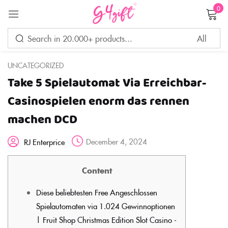
0
Sign in
UNCATEGORIZED
Take 5 Spielautomat Via Erreichbar-
Remember me
Lost password?
Casinospielen enorm das rennen
machen DCD
LOG IN
December 4, 2024
RJ Enterprice
CREATE AN ACCOUNT
Content
Diese beliebtesten Free Angeschlossen
Spielautomaten via 1.024 Gewinnoptionen
| Fruit Shop Christmas Edition Slot Casino -