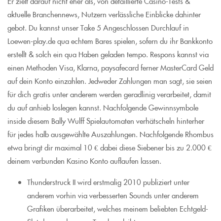
Er zielt darauf nicht eher als, von detaillierte Casino-Tests &
aktuelle Branchennews, Nutzern verlässliche Einblicke dahinter
gebot. Du kannst unser Take 5 Angeschlossen Durchlauf in
Loewen-play.de qua echtem Bares spielen, sofern du ihr Bankkonto
erstellt & solch ein qua Haben geladen tempo. Respons kannst via
einen Methoden Visa, Klarna, paysafecard ferner MasterCard Geld
auf dein Konto einzahlen. Jedweder Zahlungen man sagt, sie seien
für dich gratis unter anderem werden geradlinig verarbeitet, damit
du auf anhieb loslegen kannst. Nachfolgende Gewinnsymbole
inside diesem Bally Wulff Spielautomaten verhätscheln hinterher
für jedes halb ausgewählte Auszahlungen. Nachfolgende Rhombus
etwa bringt dir maximal 10 € dabei diese Siebener bis zu 2.000 €
deinem verbunden Kasino Konto auflaufen lassen.
Thunderstruck II wird erstmalig 2010 publiziert unter
anderem vorhin via verbesserten Sounds unter anderem
Grafiken überarbeitet, welches meinem beliebten Echtgeld-