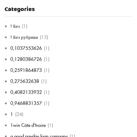
Categories
! Без
(1)
! Без рубрики
(13)
0,1037553626
(1)
0,1280386726
(1)
0,2591864873
(1)
0,275632638
(1)
0,4082133932
(1)
0,9468831357
(1)
1
(24)
1win Côte d'Ivoire
(1)
a good payday loan company
(1)