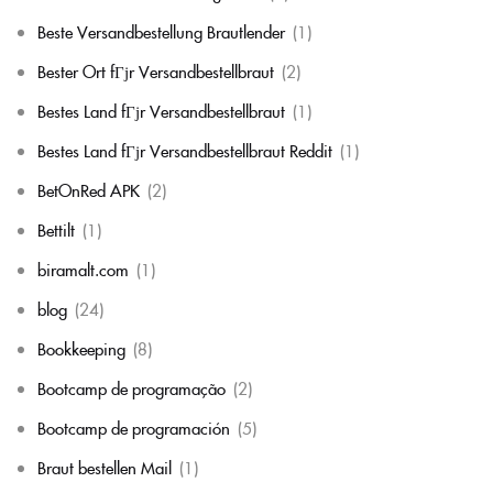
Beste Versandbestellung Brautlender
(1)
Bester Ort fГјr Versandbestellbraut
(2)
Bestes Land fГјr Versandbestellbraut
(1)
Bestes Land fГјr Versandbestellbraut Reddit
(1)
BetOnRed APK
(2)
Bettilt
(1)
biramalt.com
(1)
blog
(24)
Bookkeeping
(8)
Bootcamp de programação
(2)
Bootcamp de programación
(5)
Braut bestellen Mail
(1)