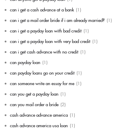
can i get a cash advance at a bank
(1)
can i get a mail order bride if i am already married?
(1)
can i get a payday loan with bad credit
(1)
can i get a payday loan with very bad credit
(1)
can i get cash advance with no credit
(1)
can payday loan
(1)
can payday loans go on your credit
(1)
can someone write an essay for me
(1)
can you get a payday loan
(1)
can you mail order a bride
(2)
cash advance advance america
(1)
cash advance america usa loan
(1)