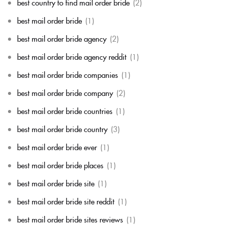
best country to find mail order bride
(2)
best mail order bride
(1)
best mail order bride agency
(2)
best mail order bride agency reddit
(1)
best mail order bride companies
(1)
best mail order bride company
(2)
best mail order bride countries
(1)
best mail order bride country
(3)
best mail order bride ever
(1)
best mail order bride places
(1)
best mail order bride site
(1)
best mail order bride site reddit
(1)
best mail order bride sites reviews
(1)