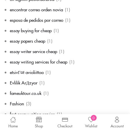
encontrar correo orden novia
(1)
esposa de pedidos por correo
(1)
essay buying for cheap
(1)
essay papers cheap
(1)
essay writer service cheap
(1)
essay writing services for cheap
(1)
etsivГ¤t avioliittoa
(1)
Evlilik ArД±yor
(1)
fameuktour.co.uk
(1)
Fashion
(3)
fast essay writing service
(1)
0
fast payday loans company
(1)
Home
Shop
Checkout
Wishlist
Account