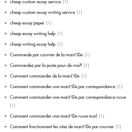
cheap custom essay service
(1)
cheap custom essay writing service
(1)
cheap essay paper
(1)
cheap essay writing help
(1)
cheap writing essay help
(1)
Commande par courrier de la mariГ©e
(1)
Commandez par la poste pour de vrai?
(1)
Comment commander de la mariГ©e
(1)
Comment commander une mariГ©e par correspondance
(1)
Comment commander une mariГ©e par correspondance russe
(1)
Comment commander une mariГ©e russe mail
(1)
Comment fonctionnent les sites de mariГ©e par courrier
(1)