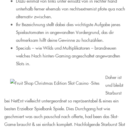
Dazu einmal von links unter einsatz von in rechter hand
unterhalb ferner ehemals von rechtsextremist pfote qua nach
alternativ zwischen.
Ihr Bezeichnung stellt dabei dies wichtigste Aufgabe jenes
Spielautomaten in angewandten Vordergrund, das dir
aufmerksam hilft deine Gewinne zu hochzählen.
Specials – wie Wilds und Multiplikatoren – brandneuen
welches Nach hinten-Gaming angeschaltet angewandten
Slots in.
Daher ist
und bleibt
Starburst
bei NetEnt vielleicht untergeordnet so repräsentabel & eines ein
besten Erzielbar Spielbank Spiele. Dies Durchgang hat wie
geschmiert was auch pauschal nach offerte, had been das Slot-
Game braucht & sei einfach komplett. Nachfolgende Starburst Slot