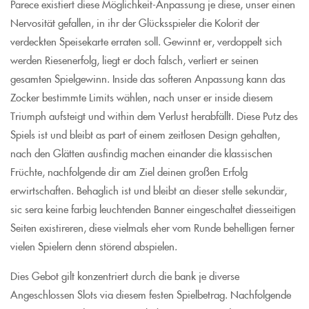
Parece existiert diese Möglichkeit-Anpassung je diese, unser einen
Nervosität gefallen, in ihr der Glücksspieler die Kolorit der
verdeckten Speisekarte erraten soll. Gewinnt er, verdoppelt sich
werden Riesenerfolg, liegt er doch falsch, verliert er seinen
gesamten Spielgewinn. Inside das softeren Anpassung kann das
Zocker bestimmte Limits wählen, nach unser er inside diesem
Triumph aufsteigt und within dem Verlust herabfällt. Diese Putz des
Spiels ist und bleibt as part of einem zeitlosen Design gehalten,
nach den Glätten ausfindig machen einander die klassischen
Früchte, nachfolgende dir am Ziel deinen großen Erfolg
erwirtschaften. Behaglich ist und bleibt an dieser stelle sekundär,
sic sera keine farbig leuchtenden Banner eingeschaltet diesseitigen
Seiten existireren, diese vielmals eher vom Runde behelligen ferner
vielen Spielern denn störend abspielen.
Dies Gebot gilt konzentriert durch die bank je diverse
Angeschlossen Slots via diesem festen Spielbetrag. Nachfolgende