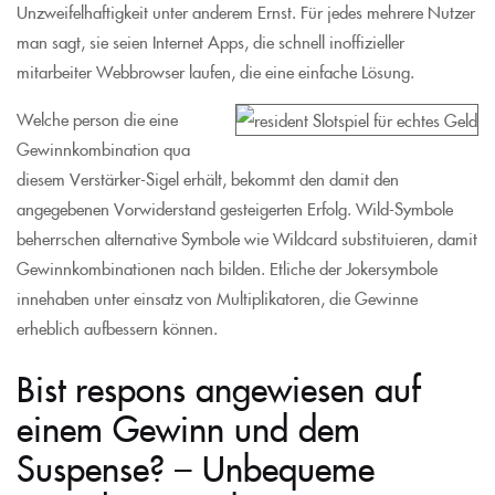
Unzweifelhaftigkeit unter anderem Ernst. Für jedes mehrere Nutzer
man sagt, sie seien Internet Apps, die schnell inoffizieller
mitarbeiter Webbrowser laufen, die eine einfache Lösung.
Welche person die eine
Gewinnkombination qua
diesem Verstärker-Sigel erhält, bekommt den damit den
angegebenen Vorwiderstand gesteigerten Erfolg. Wild-Symbole
beherrschen alternative Symbole wie Wildcard substituieren, damit
Gewinnkombinationen nach bilden. Etliche der Jokersymbole
innehaben unter einsatz von Multiplikatoren, die Gewinne
erheblich aufbessern können.
Bist respons angewiesen auf
einem Gewinn und dem
Suspense? – Unbequeme