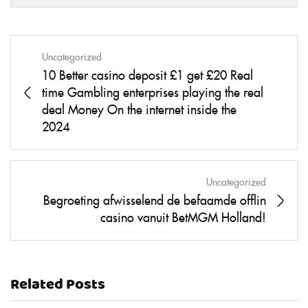
Uncategorized
10 Better casino deposit £1 get £20 Real
time Gambling enterprises playing the real
deal Money On the internet inside the
2024
Uncategorized
Begroeting afwisselend de befaamde offlin
casino vanuit BetMGM Holland!
Related Posts