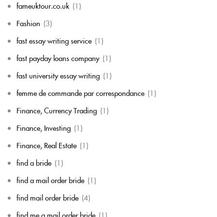
fameuktour.co.uk
(1)
Fashion
(3)
fast essay writing service
(1)
fast payday loans company
(1)
fast university essay writing
(1)
femme de commande par correspondance
(1)
Finance, Currency Trading
(1)
Finance, Investing
(1)
Finance, Real Estate
(1)
find a bride
(1)
find a mail order bride
(1)
find mail order bride
(4)
find me a mail order bride
(1)