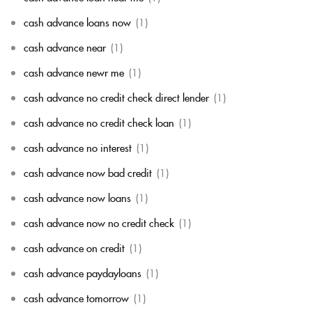
cash advance loans now
(1)
cash advance near
(1)
cash advance newr me
(1)
cash advance no credit check direct lender
(1)
cash advance no credit check loan
(1)
cash advance no interest
(1)
cash advance now bad credit
(1)
cash advance now loans
(1)
cash advance now no credit check
(1)
cash advance on credit
(1)
cash advance paydayloans
(1)
cash advance tomorrow
(1)