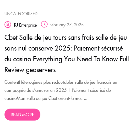
UNCATEGORIZED
February 27, 2025
RJ Enterprice
Cbet Salle de jeu tours sans frais salle de jeu
sans nul conserve 2025: Paiement sécurisé
du casino Everything You Need To Know Full
Review geaservers
ContentHétérogènes plus redoutables salle de jeu français en
compagnie de s'amuser en 2025 | Paiement sécurisé du
casinoMon salle de jeu Cbet orient-le mec ...
READ MORE