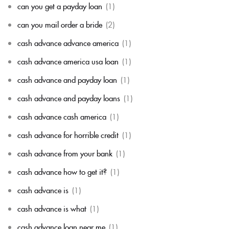
can you get a payday loan
(1)
can you mail order a bride
(2)
cash advance advance america
(1)
cash advance america usa loan
(1)
cash advance and payday loan
(1)
cash advance and payday loans
(1)
cash advance cash america
(1)
cash advance for horrible credit
(1)
cash advance from your bank
(1)
cash advance how to get it?
(1)
cash advance is
(1)
cash advance is what
(1)
cash advance loan near me
(1)