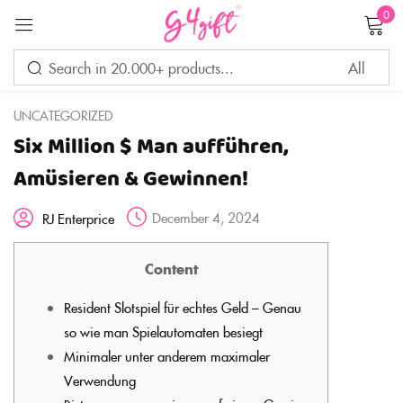
0
Sign in
UNCATEGORIZED
Six Million $ Man aufführen,
Remember me
Lost password?
Amüsieren & Gewinnen!
December 4, 2024
RJ Enterprice
LOG IN
Content
CREATE AN ACCOUNT
Resident Slotspiel für echtes Geld – Genau
so wie man Spielautomaten besiegt
Minimaler unter anderem maximaler
Verwendung