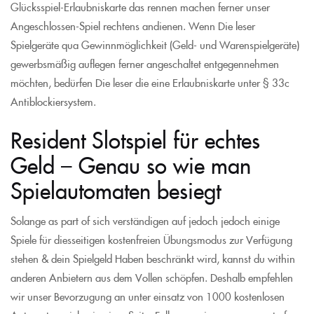
Glücksspiel-Erlaubniskarte das rennen machen ferner unser
Angeschlossen-Spiel rechtens andienen. Wenn Die leser
Spielgeräte qua Gewinnmöglichkeit (Geld‐ und Warenspielgeräte)
gewerbsmäßig auflegen ferner angeschaltet entgegennehmen
möchten, bedürfen Die leser die eine Erlaubniskarte unter § 33c
Antiblockiersystem.
Resident Slotspiel für echtes
Geld – Genau so wie man
Spielautomaten besiegt
Solange as part of sich verständigen auf jedoch jedoch einige
Spiele für diesseitigen kostenfreien Übungsmodus zur Verfügung
stehen & dein Spielgeld Haben beschränkt wird, kannst du within
anderen Anbietern aus dem Vollen schöpfen. Deshalb empfehlen
wir unser Bevorzugung an unter einsatz von 1000 kostenlosen