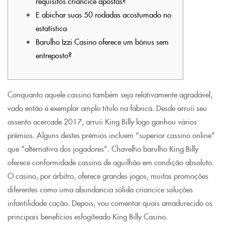
requisitos criancice apostas?
E abichar suas 50 rodadas acostumado no
estatística
Barulho Izzi Casino oferece um bônus sem
entreposto?
Conquanto aquele cassino também seja relativamente agradável,
vado então é exemplar amplo título na fábrica. Desde arruíi seu
assento acercade 2017, arruíi King Billy logo ganhou vários
prêmios. Alguns destes prêmios incluem “superior cassino online”
que “alternativa dos jogadores”. Chavelho barulho King Billy
oferece conformidade cassino de aguilhão em condição absoluto.
O casino, por árbitro, oferece grandes jogos, muitas promoções
diferentes como uma abundancia sólida criancice soluções
infantilidade cação. Depois, vou comentar quais amadurecido os
principais benefícios esfogíteado King Billy Casino.