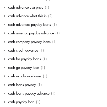
cash advance usa price
(1)
cash advance what this is
(2)
cash advances payday loans
(1)
cash america payday advance
(1)
cash company payday loans
(1)
cash credit advance
(1)
cash for payday loans
(1)
cash go payday loan
(1)
cash in advance loans
(1)
cash loans payday
(1)
cash loans payday advance
(1)
cash payday loan
(1)