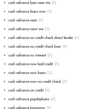
cash advance loan near me
(1)
cash advance loans now
(1)
cash advance near
(1)
cash advance newr me
(1)
cash advance no credit check direct lender
(1)
cash advance no credit check loan
(1)
cash advance no interest
(1)
cash advance now bad credit
(1)
cash advance now loans
(1)
cash advance now no credit check
(1)
cash advance on credit
(1)
cash advance paydayloans
(1)
cash advance tomorrow
(1)