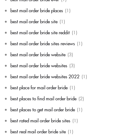
best mail order bride places
(1)
best mail order bride site
(1)
best mail order bride site reddit
(1)
best mail order bride sites reviews
(1)
best mail order bride website
(3)
best mail order bride websites
(3)
best mail order bride websites 2022
(1)
best place for mail order bride
(1)
best places to find mail order bride
(2)
best places to get mail order bride
(1)
best rated mail order bride sites
(1)
best real mail order bride site
(1)