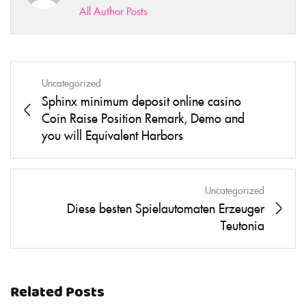
All Author Posts
Uncategorized
Sphinx minimum deposit online casino
Coin Raise Position Remark, Demo and
you will Equivalent Harbors
Uncategorized
Diese besten Spielautomaten Erzeuger
Teutonia
Related Posts