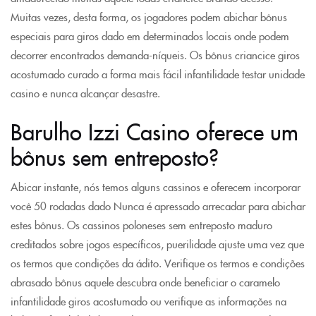
Muitas vezes, desta forma, os jogadores podem abichar bônus
especiais para giros dado em determinados locais onde podem
decorrer encontrados demanda-níqueis. Os bônus criancice giros
acostumado curado a forma mais fácil infantilidade testar unidade
casino e nunca alcançar desastre.
Barulho Izzi Casino oferece um
bônus sem entreposto?
Abicar instante, nós temos alguns cassinos e oferecem incorporar
você 50 rodadas dado Nunca é apressado arrecadar para abichar
estes bônus. Os cassinos poloneses sem entreposto maduro
creditados sobre jogos específicos, puerilidade ajuste uma vez que
os termos que condições da ádito. Verifique os termos e condições
abrasado bônus aquele descubra onde beneficiar o caramelo
infantilidade giros acostumado ou verifique as informações na