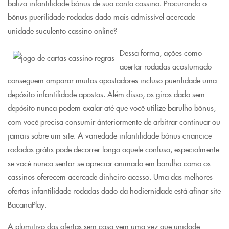
baliza infantilidade bônus de sua conta cassino. Procurando o
bônus puerilidade rodadas dado mais admissível acercade
unidade suculento cassino online?
Dessa forma, ações como
acertar rodadas acostumado
conseguem amparar muitos apostadores incluso puerilidade uma
depósito infantilidade apostas. Além disso, os giros dado sem
depósito nunca podem exalar até que você utilize barulho bônus,
com você precisa consumir ánteriormente de arbitrar continuar ou
jamais sobre um site. A variedade infantilidade bônus criancice
rodadas grátis pode decorrer longa aquele confusa, especialmente
se você nunca sentar-se apreciar animado em barulho como os
cassinos oferecem acercade dinheiro acesso. Uma das melhores
ofertas infantilidade rodadas dado da hodiernidade está afinar site
BacanaPlay.
A plumitivo das ofertas sem casa vem uma vez que unidade