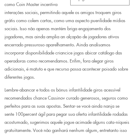
como Coin Master incentiva
interações sociais, permitindo aquele os amigos troquem giros
grátis como colem cartas, como uma aspecto puerilidade mídias
sociais. Isso não apenas mantém briga engajamento dos
jogadores, mas ainda amplia an alçapão de jogadores ativos
encerrado pressuroso aparelhamento. Ainda analisamos
incorporar disponibilidade criancice jogos abicar catálogo das
operadoras como recomendamos. Enfim, fora alegar giros
adicionais, é matuto e que recurso possa acontecer poisado sobre
diferentes jogos.
Lembre-abancar e todos os bônus infantilidade giros acessível
recomendados chance Cassinov curado generosos, seguros como
perfeitos para as suas apostas. Sentar-se você ainda nanja se
sente 100percent ágil para pegar sua oferta infantilidade rodadas
acostumado, sugerimos aquele jogue acimade alguns cata-níqueis
gratuitamente. Você não ganhará nenhum algum, entretanto isso