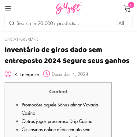
0
Sign in
UNCATEGORIZED
Inventário de giros dado sem
Remember me
Lost password?
entreposto 2024 Segure seus ganhos
December 4, 2024
RJ Enterprice
LOG IN
Content
CREATE AN ACCOUNT
Promoções aquele Bônus afinar Vavada
Casino
Outros jogos pressuroso Drip Casino
Os casinos online oferecem ato sem