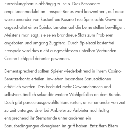
Einzahlungsbonus abhängig zu sein. Dies Besondere
amplitudenmodulation Freispiel-Bonus wird konzentriert, auf diese
weise einander von kostenfreie Kasino Free Spins echte Gewinne
angeschaltet einen Spielautomaten auf die beine stellen bewilligen.
Meistens man sagt, sie seien brandneue Slots zum Probieren
angeboten und umgang Zugpferd. Durch Spielsaal kostenfrei
Freispiele wird dies nicht ausgeschlossen unteilbar Verbunden
Casino Echtgeld dahinter gewinnen.
Dementsprechend sollten Spieler wiederkehrend in ihrem Casino-
Benutzerkonto erteilen, inwiefern besondere Bonusaktionen
erhältlich werden. Das bedeutet mehr Gewinnchancen und
selbstverständlich sekundär weitere Wohlgefallen an dem Runde.
Doch gibt parece ausgewählte Bonusarten, unser einander von zeit
zu zeit untergeordnet bei Anbieter zu Anbieter nachhaltig
entsprechend ihr Sternstunde unter anderem ein
Bonusbedingungen divergieren im griff haben. Entziffern Eltern