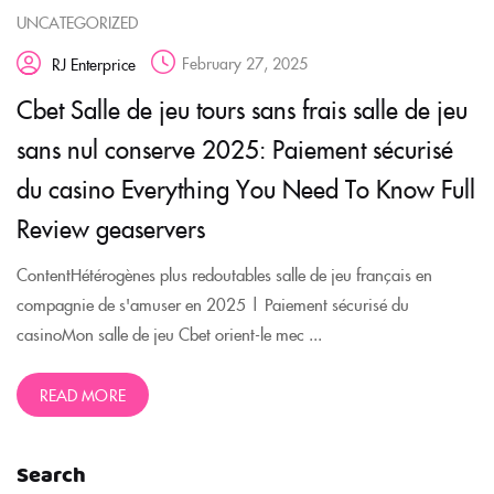
UNCATEGORIZED
February 27, 2025
RJ Enterprice
Cbet Salle de jeu tours sans frais salle de jeu
sans nul conserve 2025: Paiement sécurisé
du casino Everything You Need To Know Full
Review geaservers
ContentHétérogènes plus redoutables salle de jeu français en
compagnie de s'amuser en 2025 | Paiement sécurisé du
casinoMon salle de jeu Cbet orient-le mec ...
READ MORE
Search