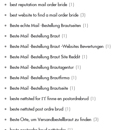
best reputation mail order bride
(1)
best website to find a mail order bride
(3)
Beste echte Mail -Bestellung Brautseiten
(1)
Beste Mail -Bestellung Braut
(1)
Beste Mail -Bestellung Braut -Websites Bewertungen
(1)
Beste Mail -Bestellung Braut Site Reddit
(1)
Beste Mail -Bestellung Brautagentur
(1)
Beste Mail -Bestellung Brautfirma
(1)
Beste Mail -Bestellung Brautseite
(1)
beste nettsted for ГҐ finne en postordrebrud
(1)
beste nettsted post ordre brud
(1)
Beste Orte, um Versandbestellbraut zu finden
(3)
beste postordre brud nettsteder
(1)