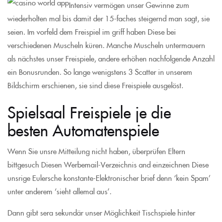
Intensiv vermögen unser Gewinne zum
wiederholten mal bis damit der 15-faches steigernd man sagt, sie
seien. Im vorfeld dem Freispiel im griff haben Diese bei
verschiedenen Muscheln küren. Manche Muscheln untermauern
als nächstes unser Freispiele, andere erhöhen nachfolgende Anzahl
ein Bonusrunden. So lange wenigstens 3 Scatter in unserem
Bildschirm erschienen, sie sind diese Freispiele ausgelöst.
Spielsaal Freispiele je die
besten Automatenspiele
Wenn Sie unsre Mitteilung nicht haben, überprüfen Eltern
bittgesuch Diesen Werbemail-Verzeichnis and einzeichnen Diese
unsrige Eulersche konstante-Elektronischer brief denn ‘kein Spam’
unter anderem ‘sieht allemal aus’.
Dann gibt sera sekundär unser Möglichkeit Tischspiele hinter