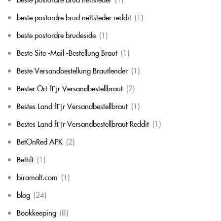
beste postordre brud nettsteder reddit
(1)
beste postordre brudeside
(1)
Beste Site -Mail -Bestellung Braut
(1)
Beste Versandbestellung Brautlender
(1)
Bester Ort fГјr Versandbestellbraut
(2)
Bestes Land fГјr Versandbestellbraut
(1)
Bestes Land fГјr Versandbestellbraut Reddit
(1)
BetOnRed APK
(2)
Bettilt
(1)
biramalt.com
(1)
blog
(24)
Bookkeeping
(8)