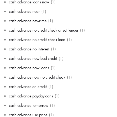
cash advance loans now
(1)
cash advance near
(1)
cash advance newr me
(1)
cash advance no credit check direct lender
(1)
cash advance no credit check loan
(1)
cash advance no interest
(1)
cash advance now bad credit
(1)
cash advance now loans
(1)
cash advance now no credit check
(1)
cash advance on credit
(1)
cash advance paydayloans
(1)
cash advance tomorrow
(1)
cash advance usa price
(1)