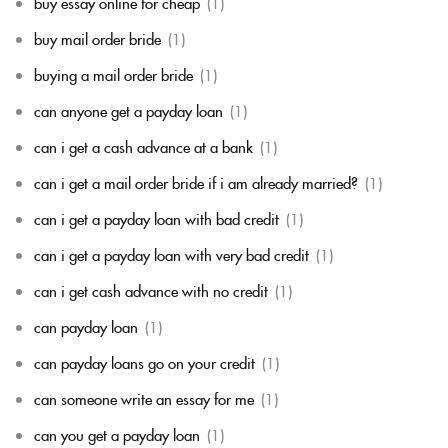
buy essay online for cheap
(1)
buy mail order bride
(1)
buying a mail order bride
(1)
can anyone get a payday loan
(1)
can i get a cash advance at a bank
(1)
can i get a mail order bride if i am already married?
(1)
can i get a payday loan with bad credit
(1)
can i get a payday loan with very bad credit
(1)
can i get cash advance with no credit
(1)
can payday loan
(1)
can payday loans go on your credit
(1)
can someone write an essay for me
(1)
can you get a payday loan
(1)