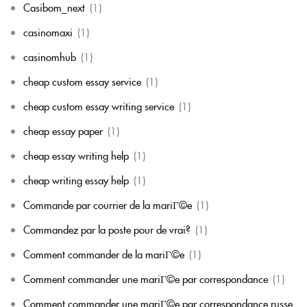
Casibom_next
(1)
casinomaxi
(1)
casinomhub
(1)
cheap custom essay service
(1)
cheap custom essay writing service
(1)
cheap essay paper
(1)
cheap essay writing help
(1)
cheap writing essay help
(1)
Commande par courrier de la mariГ©e
(1)
Commandez par la poste pour de vrai?
(1)
Comment commander de la mariГ©e
(1)
Comment commander une mariГ©e par correspondance
(1)
Comment commander une mariГ©e par correspondance russe