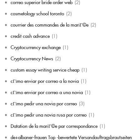
correo superior bride order web
(2)
cosmetology school toronto
(2)
courrier des commandes de la mariГ©e
(2)
credit cash advance
(1)
Cryptocurrency exchange
(1)
Cryptocurrency News
(2)
custom essay writing service cheap
(1)
cГіmo enviar por correo a la novia
(1)
cГіmo enviar por correo a una novia
(1)
cГіmo pedir una novia por correo
(3)
cГіmo pedir una novia rusa por correo
(1)
Datation de la mariГ©e par correspondance
(1)
de+albaner-frauen Top -bewertete Versandauftragsbrautseiten