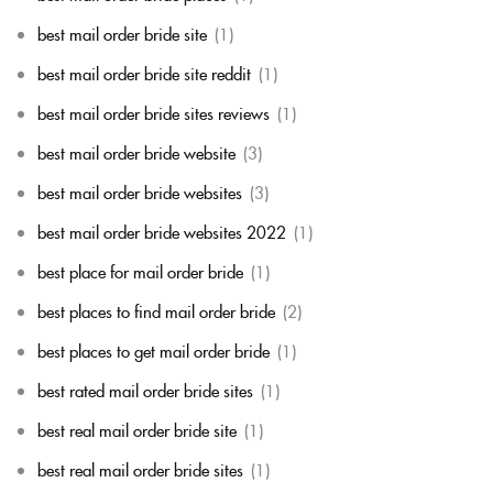
best mail order bride site
(1)
best mail order bride site reddit
(1)
best mail order bride sites reviews
(1)
best mail order bride website
(3)
best mail order bride websites
(3)
best mail order bride websites 2022
(1)
best place for mail order bride
(1)
best places to find mail order bride
(2)
best places to get mail order bride
(1)
best rated mail order bride sites
(1)
best real mail order bride site
(1)
best real mail order bride sites
(1)