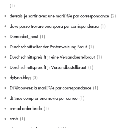
(1)
devrais-je sortir avec une mariГ©e par correspondance
(2)
dove posso trovare una sposa per corrispondenza
(1)
Dumanbet_next
(1)
Durchschnittsalter der Postanweisung Braut
(1)
Durchschnittspreis fГјr eine Versandbestellbraut
(1)
Durchschnittspreis fГјr Versandbestellbraut
(1)
dytyna.blog
(3)
DГ©couvrez la mariГ©e par correspondance
(1)
dГіnde comprar una novia por correo
(1)
e-mail order bride
(1)
easb
(1)