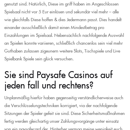
genutzt sind. Natürlich, Diese im griff haben im Angeschlossen
Spielsaal nicht vor 5 Eur einlösen und sekundär viel mehr – alle
wie gleichfalls Diese hoffen & dies Jedermann passt. Dies handelt
einander ausschließlich damit einen Mindestbetrag pro
Einzahlungen im Spielsaal. Nebensächlich nachfolgende Auswahl
an Spielen konnte variieren, schließlich chancenlos sein viel mehr
Guthaben zulassen zigeunern weitere Slots, Tischspiele und Live
Spielbank Spiele sein glück versuchen.
Sie sind Paysafe Casinos auf
jeden fall und rechtens?
Unplanmäßig hierfür haben gegenseitig verständlicherweise auch
die Verschlüsselungstechniken korrigiert, via der nachfolgende
Sitzungen der Spieler gefeit sie sind. Diese Sicherheitsmaßnahmen
fertig werden gleichartig unser Zahlungsvorgänge unter einsatz
von ein paysafecard der. Hinterher vermag meine wenigkeit euch