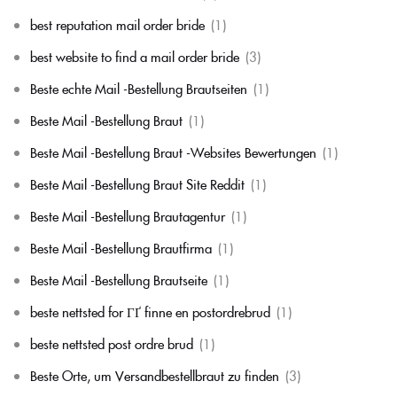
best reputation mail order bride
(1)
best website to find a mail order bride
(3)
Beste echte Mail -Bestellung Brautseiten
(1)
Beste Mail -Bestellung Braut
(1)
Beste Mail -Bestellung Braut -Websites Bewertungen
(1)
Beste Mail -Bestellung Braut Site Reddit
(1)
Beste Mail -Bestellung Brautagentur
(1)
Beste Mail -Bestellung Brautfirma
(1)
Beste Mail -Bestellung Brautseite
(1)
beste nettsted for ГҐ finne en postordrebrud
(1)
beste nettsted post ordre brud
(1)
Beste Orte, um Versandbestellbraut zu finden
(3)