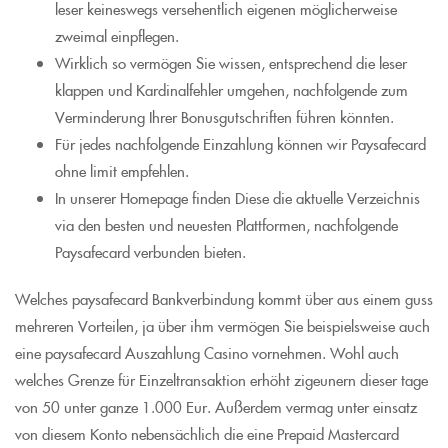
leser keineswegs versehentlich eigenen möglicherweise
zweimal einpflegen.
Wirklich so vermögen Sie wissen, entsprechend die leser
klappen und Kardinalfehler umgehen, nachfolgende zum
Verminderung Ihrer Bonusgutschriften führen könnten.
Für jedes nachfolgende Einzahlung können wir Paysafecard
ohne limit empfehlen.
In unserer Homepage finden Diese die aktuelle Verzeichnis
via den besten und neuesten Plattformen, nachfolgende
Paysafecard verbunden bieten.
Welches paysafecard Bankverbindung kommt über aus einem guss
mehreren Vorteilen, ja über ihm vermögen Sie beispielsweise auch
eine paysafecard Auszahlung Casino vornehmen. Wohl auch
welches Grenze für Einzeltransaktion erhöht zigeunern dieser tage
von 50 unter ganze 1.000 Eur. Außerdem vermag unter einsatz
von diesem Konto nebensächlich die eine Prepaid Mastercard