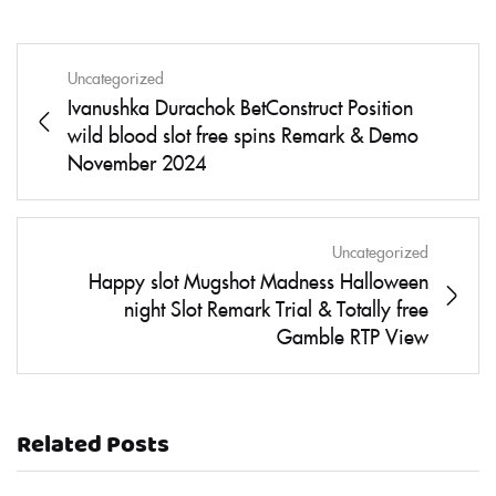
Uncategorized
Ivanushka Durachok BetConstruct Position
wild blood slot free spins Remark & Demo
November 2024
Uncategorized
Happy slot Mugshot Madness Halloween
night Slot Remark Trial & Totally free
Gamble RTP View
Related Posts