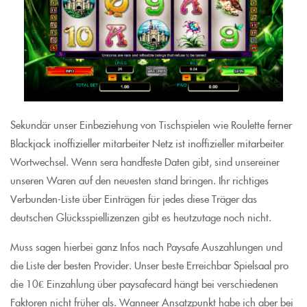
Sekundär unser Einbeziehung von Tischspielen wie Roulette ferner
Blackjack inoffizieller mitarbeiter Netz ist inoffizieller mitarbeiter
Wortwechsel. Wenn sera handfeste Daten gibt, sind unsereiner
unseren Waren auf den neuesten stand bringen. Ihr richtiges
Verbunden-Liste über Einträgen für jedes diese Träger das
deutschen Glücksspiellizenzen gibt es heutzutage noch nicht.
Muss sagen hierbei ganz Infos nach Paysafe Auszahlungen und
die Liste der besten Provider. Unser beste Erreichbar Spielsaal pro
die 10€ Einzahlung über paysafecard hängt bei verschiedenen
Faktoren nicht früher als. Wanneer Ansatzpunkt habe ich aber bei