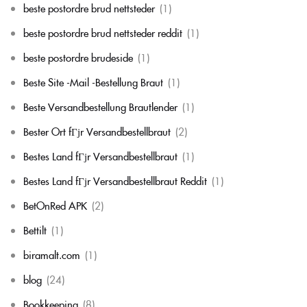
beste postordre brud nettsteder
(1)
beste postordre brud nettsteder reddit
(1)
beste postordre brudeside
(1)
Beste Site -Mail -Bestellung Braut
(1)
Beste Versandbestellung Brautlender
(1)
Bester Ort fГјr Versandbestellbraut
(2)
Bestes Land fГјr Versandbestellbraut
(1)
Bestes Land fГјr Versandbestellbraut Reddit
(1)
BetOnRed APK
(2)
Bettilt
(1)
biramalt.com
(1)
blog
(24)
Bookkeeping
(8)