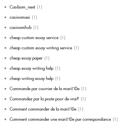
Casibom_next
(1)
casinomaxi
(1)
casinomhub
(1)
cheap custom essay service
(1)
cheap custom essay writing service
(1)
cheap essay paper
(1)
cheap essay writing help
(1)
cheap writing essay help
(1)
Commande par courrier de la mariГ©e
(1)
Commandez par la poste pour de vrai?
(1)
Comment commander de la mariГ©e
(1)
Comment commander une mariГ©e par correspondance
(1)