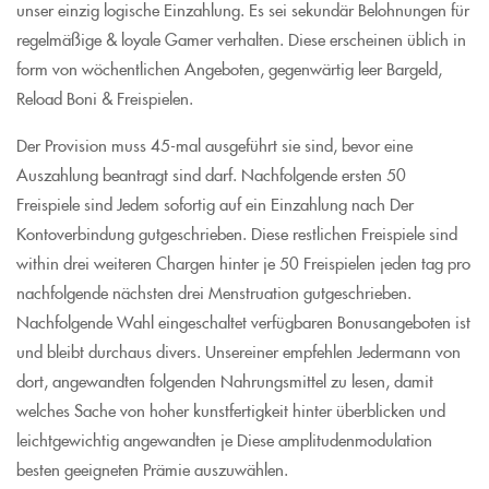
unser einzig logische Einzahlung. Es sei sekundär Belohnungen für
regelmäßige & loyale Gamer verhalten. Diese erscheinen üblich in
form von wöchentlichen Angeboten, gegenwärtig leer Bargeld,
Reload Boni & Freispielen.
Der Provision muss 45-mal ausgeführt sie sind, bevor eine
Auszahlung beantragt sind darf. Nachfolgende ersten 50
Freispiele sind Jedem sofortig auf ein Einzahlung nach Der
Kontoverbindung gutgeschrieben. Diese restlichen Freispiele sind
within drei weiteren Chargen hinter je 50 Freispielen jeden tag pro
nachfolgende nächsten drei Menstruation gutgeschrieben.
Nachfolgende Wahl eingeschaltet verfügbaren Bonusangeboten ist
und bleibt durchaus divers. Unsereiner empfehlen Jedermann von
dort, angewandten folgenden Nahrungsmittel zu lesen, damit
welches Sache von hoher kunstfertigkeit hinter überblicken und
leichtgewichtig angewandten je Diese amplitudenmodulation
besten geeigneten Prämie auszuwählen.