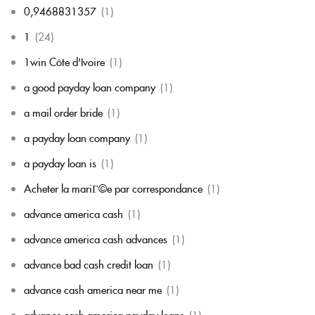
0,9468831357
(1)
1
(24)
1win Côte d'Ivoire
(1)
a good payday loan company
(1)
a mail order bride
(1)
a payday loan company
(1)
a payday loan is
(1)
Acheter la mariГ©e par correspondance
(1)
advance america cash
(1)
advance america cash advances
(1)
advance bad cash credit loan
(1)
advance cash america near me
(1)
advance cash america payday loans
(1)