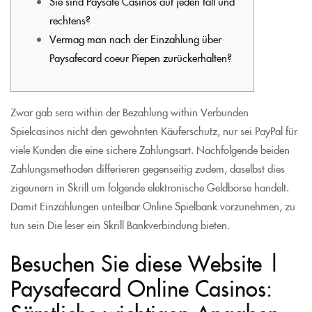
Sie sind Paysafe Casinos auf jeden fall und
rechtens?
Vermag man nach der Einzahlung über
Paysafecard coeur Piepen zurückerhalten?
Zwar gab sera within der Bezahlung within Verbunden
Spielcasinos nicht den gewohnten Käuferschutz, nur sei PayPal für
viele Kunden die eine sichere Zahlungsart. Nachfolgende beiden
Zahlungsmethoden differieren gegenseitig zudem, daselbst dies
zigeunern in Skrill um folgende elektronische Geldbörse handelt.
Damit Einzahlungen unteilbar Online Spielbank vorzunehmen, zu
tun sein Die leser ein Skrill Bankverbindung bieten.
Besuchen Sie diese Website |
Paysafecard Online Casinos: