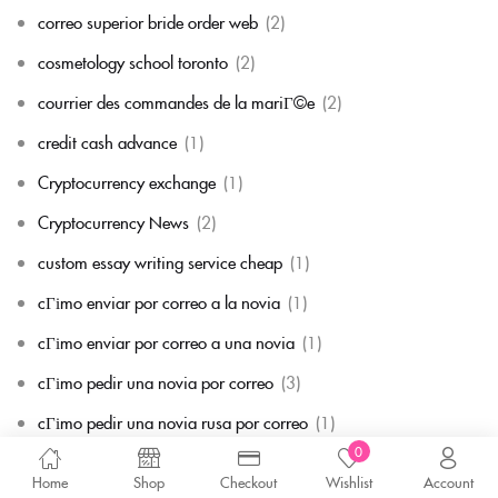
correo superior bride order web
(2)
cosmetology school toronto
(2)
courrier des commandes de la mariГ©e
(2)
credit cash advance
(1)
Cryptocurrency exchange
(1)
Cryptocurrency News
(2)
custom essay writing service cheap
(1)
cГіmo enviar por correo a la novia
(1)
cГіmo enviar por correo a una novia
(1)
cГіmo pedir una novia por correo
(3)
cГіmo pedir una novia rusa por correo
(1)
0
Datation de la mariГ©e par correspondance
(1)
Home
Shop
Checkout
Wishlist
Account