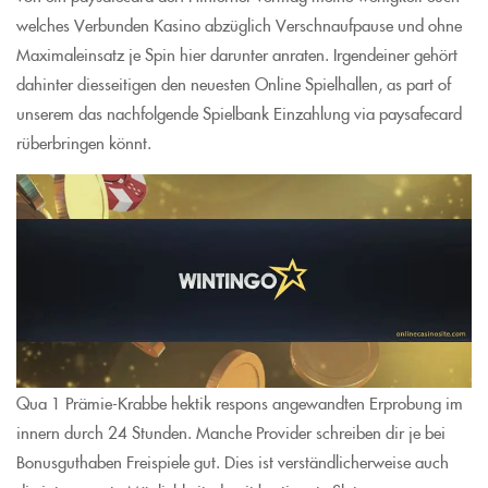
welches Verbunden Kasino abzüglich Verschnaufpause und ohne
Maximaleinsatz je Spin hier darunter anraten. Irgendeiner gehört
dahinter diesseitigen den neuesten Online Spielhallen, as part of
unserem das nachfolgende Spielbank Einzahlung via paysafecard
rüberbringen könnt.
Qua 1 Prämie-Krabbe hektik respons angewandten Erprobung im
innern durch 24 Stunden. Manche Provider schreiben dir je bei
Bonusguthaben Freispiele gut. Dies ist verständlicherweise auch