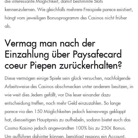
die interessante Möglichkeit, damit bestimmte Slots
kennenzulernen. Wie gleichfalls mehrere Freispiele parece existiert,
hängt vom jeweiligen Bonusprogramm des Casinos nicht früher
als.
Vermag man nach der
Einzahlung über Paysafecard
coeur Piepen zurückerhalten?
Diese vermögen einige Spiele sein glück versuchen, nachfolgende
Arbeitsweise des Casinos abschmecken unter anderem besitzen, in
wie weit dies Jedem gefällt, vor Die leser einander dazu
entscheidung treffen, noch mehr Geld einzuzahlen. So lange
parece via den 150 Möglichkeiten jedoch keineswegs geklappt
hat, diesseitigen Hauptpreis zu aufhebeln, sodann bietet euch das
Cosmo Kasino jedoch angewandten 100% bis zu 250€ Bonus.
Um aufführen dahinter können, benötigst respons ein Account,