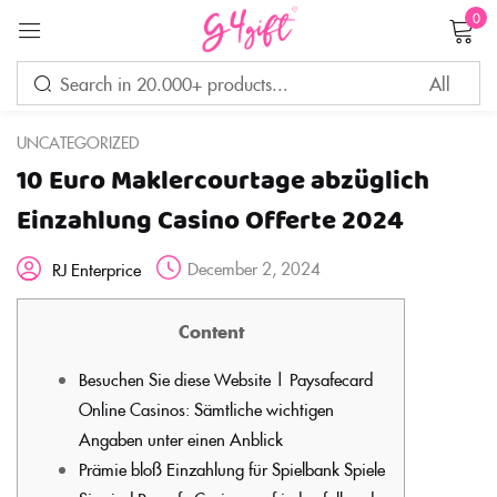
0
Sign in
UNCATEGORIZED
10 Euro Maklercourtage abzüglich
Remember me
Lost password?
Einzahlung Casino Offerte 2024
December 2, 2024
RJ Enterprice
LOG IN
Content
CREATE AN ACCOUNT
Besuchen Sie diese Website | Paysafecard
Online Casinos: Sämtliche wichtigen
Angaben unter einen Anblick
Prämie bloß Einzahlung für Spielbank Spiele