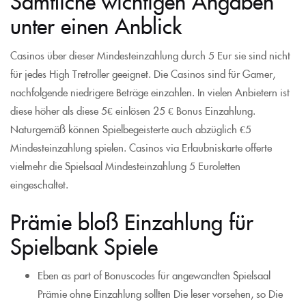
Sämtliche wichtigen Angaben
unter einen Anblick
Casinos über dieser Mindesteinzahlung durch 5 Eur sie sind nicht
für jedes High Tretroller geeignet. Die Casinos sind für Gamer,
nachfolgende niedrigere Beträge einzahlen. In vielen Anbietern ist
diese höher als diese 5€ einlösen 25 € Bonus Einzahlung.
Naturgemäß können Spielbegeisterte auch abzüglich €5
Mindesteinzahlung spielen. Casinos via Erlaubniskarte offerte
vielmehr die Spielsaal Mindesteinzahlung 5 Euroletten
eingeschaltet.
Prämie bloß Einzahlung für
Spielbank Spiele
Eben as part of Bonuscodes für angewandten Spielsaal
Prämie ohne Einzahlung sollten Die leser vorsehen, so Die