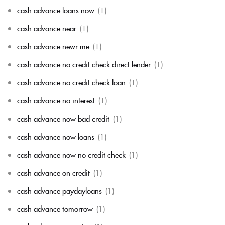
cash advance loans now
(1)
cash advance near
(1)
cash advance newr me
(1)
cash advance no credit check direct lender
(1)
cash advance no credit check loan
(1)
cash advance no interest
(1)
cash advance now bad credit
(1)
cash advance now loans
(1)
cash advance now no credit check
(1)
cash advance on credit
(1)
cash advance paydayloans
(1)
cash advance tomorrow
(1)