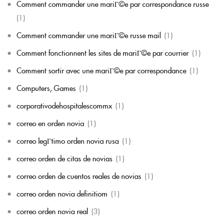
Comment commander une mariГ©e par correspondance russe
(1)
Comment commander une mariГ©e russe mail
(1)
Comment fonctionnent les sites de mariГ©e par courrier
(1)
Comment sortir avec une mariГ©e par correspondance
(1)
Computers, Games
(1)
corporativodehospitalescommx
(1)
correo en orden novia
(1)
correo legГ­timo orden novia rusa
(1)
correo orden de citas de novias
(1)
correo orden de cuentos reales de novias
(1)
correo orden novia definitiom
(1)
correo orden novia real
(3)