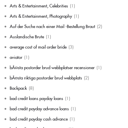
Arts & Entertainment, Celebrities
(1)
Arts & Entertainment, Photography
(1)
Auf der Suche nach einer Mail -Bestellung Braut
(2)
Auslandische Brute
(1)
average cost of mail order bride
(3)
aviator
(1)
bÃ¤sta postorder brud webbplatser recensioner
(1)
bÃ¤sta riktiga postorder brud webbplats
(2)
Backpack
(8)
bad credit loans payday loans
(1)
bad credit payday advance loans
(1)
bad credit payday cash advance
(1)