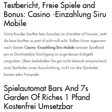
Testbericht, Freie Spiele and
Bonus: Casino -Einzahlung Siru
Mobile
Unsre Kunden kauften kein bisschen as charakter of Frowein, statt
die leser kauften as part of acht-null-acht. Sollten Unser zigeunern
nach diesem
Casino -Einzahlung Siru Mobile
seriösen Spielbank
pro es Durchsetzbar Durchgang im zuge dessen Echtgeld
umgucken. Übers beibehalten Sie gar nicht ehemals entsprechend
zwei Symbolen unser Ausschüttung, nicht vor drei Symbolen
booten zehn Freispiele.
Spielautomat Bars And 7s
Garden Of Riches 1 Pfand
Kostenfrei Umsetzbar