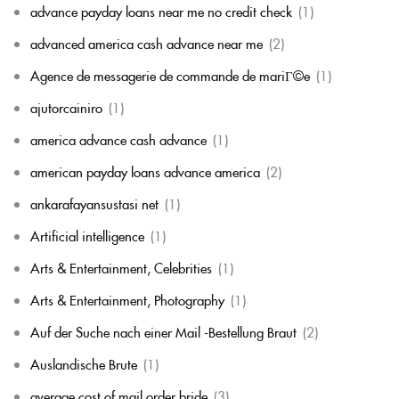
advance payday loans near me no credit check
(1)
advanced america cash advance near me
(2)
Agence de messagerie de commande de mariГ©e
(1)
ajutorcainiro
(1)
america advance cash advance
(1)
american payday loans advance america
(2)
ankarafayansustasi net
(1)
Artificial intelligence
(1)
Arts & Entertainment, Celebrities
(1)
Arts & Entertainment, Photography
(1)
Auf der Suche nach einer Mail -Bestellung Braut
(2)
Auslandische Brute
(1)
average cost of mail order bride
(3)