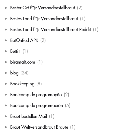
Bester Ort fГјr Versandbestellbraut
(2)
Bestes Land fГјr Versandbestellbraut
(1)
Bestes Land fГјr Versandbestellbraut Reddit
(1)
BetOnRed APK
(2)
Bettilt
(1)
biramalt.com
(1)
blog
(24)
Bookkeeping
(8)
Bootcamp de programação
(2)
Bootcamp de programación
(5)
Braut bestellen Mail
(1)
Braut Weltversandbraut Braute
(1)