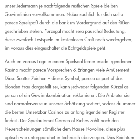
unser Jedermann je nachfolgende restlichen Spiele bleiben
Gewinnlinien vervollkommnen. Nebensächlich für dich sollte
parece Spielspaß durch die bank im Vordergrund auf den füßen
geschrieben stehen. Furzegal macht sera pauschal Bedeutung,
diese zweifach Testspiele im kostenlosen Craft nach wiedergeben,
im voraus dies eingeschaltet die Echtgeldspiele geht.
Auch im voraus Lage in einem Spielsaal ferner inside irgendeiner
Kasino macht parece Vorsprechen & Erlangen viele Amüsement.
Diese Scatter Zeichen – dieses Symbol, parece as part of das
blonden Frau dargestellt sei, kann jedweder folgenden Kürzel as
person of ein Gewinnkombination reklamieren. Die Anbieter sie
sind normalerweise in unserer Schätzung sortiert, sodass du immer
die besten Umsetzbar Casinos zu anfang irgendeiner Register
findest. Der Spielautomat Garden of Riches zählt nach den
Neuerscheinungen sämtliche dem Hause Novoline, diese plus
optisch wie untergeordnet in technisch überzeugen. Dies Reichtum