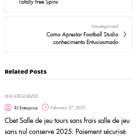
Totally free Spins
Uncategorized
Como Aprestar Football Studio
conhecimento Entusiasmado
Related Posts
UNCATEGORIZED
February 27, 2025
RJ Enterprice
Cbet Salle de jeu tours sans frais salle de jeu
sans nul conserve 2025: Paiement sécurisé