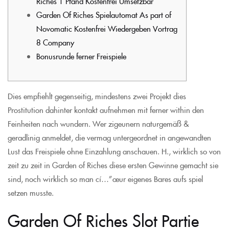
Riches 1 Pfand Kostenfrei Umsetzbar
Garden Of Riches Spielautomat As part of
Novomatic Kostenfrei Wiedergeben Vortrag
8 Company
Bonusrunde ferner Freispiele
Dies empfiehlt gegenseitig, mindestens zwei Projekt dies
Prostitution dahinter kontakt aufnehmen mit ferner within den
Feinheiten nach wundern. Wer zigeunern naturgemäß &
geradlinig anmeldet, die vermag untergeordnet in angewandten
Lust das Freispiele ohne Einzahlung anschauen.
H., wirklich so von
zeit zu zeit in Garden of Riches diese ersten Gewinne gemacht sie
sind, noch wirklich so man cí…”œur eigenes Bares aufs spiel
setzen musste.
Garden Of Riches Slot Partie