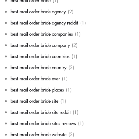
best mail order bride
(1)
best mail order bride agency
(2)
best mail order bride agency reddit
(1)
best mail order bride companies
(1)
best mail order bride company
(2)
best mail order bride countries
(1)
best mail order bride country
(3)
best mail order bride ever
(1)
best mail order bride places
(1)
best mail order bride site
(1)
best mail order bride site reddit
(1)
best mail order bride sites reviews
(1)
best mail order bride website
(3)