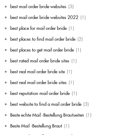
best mail order bride websites
(3)
best mail order bride websites 2022
(1)
best place for mail order bride
(1)
best places to find mail order bride
(2)
best places to get mail order bride
(1)
best rated mail order bride sites
(1)
best real mail order bride site
(1)
best real mail order bride sites
(1)
best reputation mail order bride
(1)
best website to find a mail order bride
(3)
Beste echte Mail -Bestellung Brautseiten
(1)
Beste Mail -Bestellung Braut
(1)