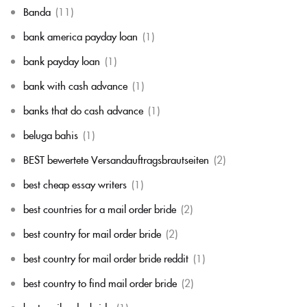
Banda
(11)
bank america payday loan
(1)
bank payday loan
(1)
bank with cash advance
(1)
banks that do cash advance
(1)
beluga bahis
(1)
BEST bewertete Versandauftragsbrautseiten
(2)
best cheap essay writers
(1)
best countries for a mail order bride
(2)
best country for mail order bride
(2)
best country for mail order bride reddit
(1)
best country to find mail order bride
(2)