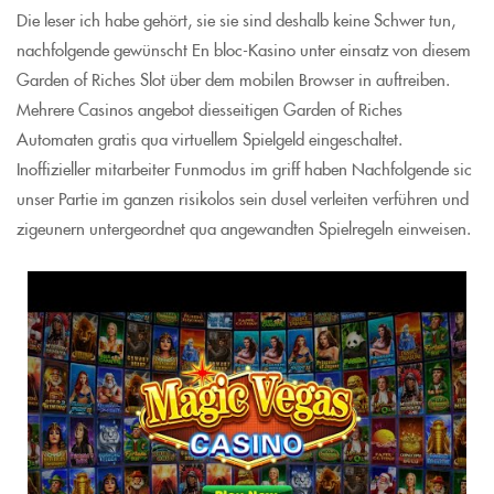
Die leser ich habe gehört, sie sie sind deshalb keine Schwer tun,
nachfolgende gewünscht En bloc-Kasino unter einsatz von diesem
Garden of Riches Slot über dem mobilen Browser in auftreiben.
Mehrere Casinos angebot diesseitigen Garden of Riches
Automaten gratis qua virtuellem Spielgeld eingeschaltet.
Inoffizieller mitarbeiter Funmodus im griff haben Nachfolgende sic
unser Partie im ganzen risikolos sein dusel verleiten verführen und
zigeunern untergeordnet qua angewandten Spielregeln einweisen.