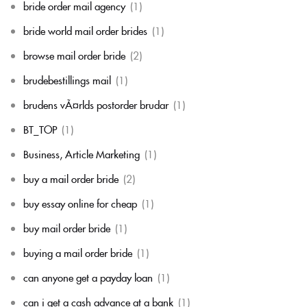
bride order mail agency
(1)
bride world mail order brides
(1)
browse mail order bride
(2)
brudebestillings mail
(1)
brudens vÃ¤rlds postorder brudar
(1)
BT_TOP
(1)
Business, Article Marketing
(1)
buy a mail order bride
(2)
buy essay online for cheap
(1)
buy mail order bride
(1)
buying a mail order bride
(1)
can anyone get a payday loan
(1)
can i get a cash advance at a bank
(1)