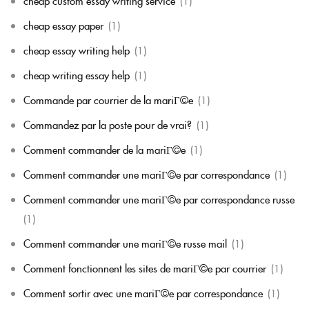
cheap custom essay writing service
(1)
cheap essay paper
(1)
cheap essay writing help
(1)
cheap writing essay help
(1)
Commande par courrier de la mariГ©e
(1)
Commandez par la poste pour de vrai?
(1)
Comment commander de la mariГ©e
(1)
Comment commander une mariГ©e par correspondance
(1)
Comment commander une mariГ©e par correspondance russe
(1)
Comment commander une mariГ©e russe mail
(1)
Comment fonctionnent les sites de mariГ©e par courrier
(1)
Comment sortir avec une mariГ©e par correspondance
(1)