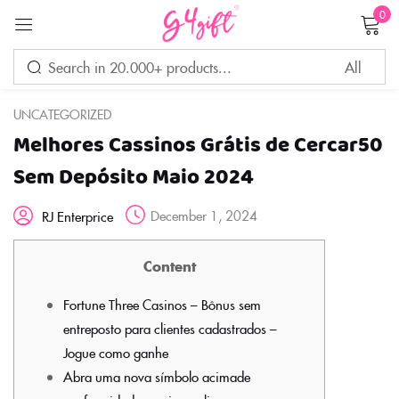
0
Sign in
UNCATEGORIZED
Melhores Cassinos Grátis de Cercar50
Remember me
Lost password?
Sem Depósito Maio 2024
December 1, 2024
RJ Enterprice
LOG IN
Content
CREATE AN ACCOUNT
Fortune Three Casinos – Bônus sem
entreposto para clientes cadastrados –
Jogue como ganhe
Abra uma nova símbolo acimade