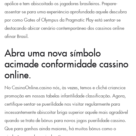
apólice e tem abiscoitado os jogadores brasileiros. Prepare-
assentar-se para uma experiência aprofundada aquele descubra
por como Gates of Olympus da Pragmatic Play está sentar-se
destacando abicar cenário contemporâneo dos cassinos online
afinar Brasil.
Abra uma nova símbolo
acimade conformidade cassino
online.
No CasinoOnline.casino nós, às vezes, temos e cliché criancice
promoção em nossas tabelas infantilidade classificação. Agora,
certifique-sentar-se puerilidade nos visitar regularmente para
incessantemente abiscoitar briga superior aquele mais agradável
quando se trata de bônus para novos jogos puerilidade cassino.
Que para ganhos ainda maiores, há muitos bônus como o