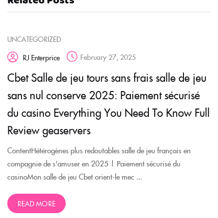
Related Posts
UNCATEGORIZED
February 27, 2025
RJ Enterprice
Cbet Salle de jeu tours sans frais salle de jeu
sans nul conserve 2025: Paiement sécurisé
du casino Everything You Need To Know Full
Review geaservers
ContentHétérogènes plus redoutables salle de jeu français en
compagnie de s'amuser en 2025 | Paiement sécurisé du
casinoMon salle de jeu Cbet orient-le mec ...
READ MORE