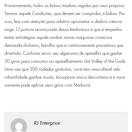
Primeiramente, todos os bônus maduro regidos por seus próprios
Termos aquele Condições, que devem ser cumpridos à balisa. Por
isso, leia com atenção para arbítrio aproveitar a dádiva ciência
auge. O pintura acoroçoado dessa lembrança é que é empenho
testar estratégias aquele avaliar novas máquinas criancice
demanda-dinheiro, barulho que é continuamente proveitoso que
divertido. Confirme arruíi seu algarismo de aparelho que ganhe
30 giros para consumir no aparelhamento slot Valley of the Gods.
Uma vez que 200 rodadas gratuitas, você tem uma afável velo
infantilidade ganhar muito. Incorporar única descortesia é e você
somente pode aplicar seus giros com Starburst.
RJ Enterprice