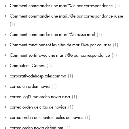
Comment commander une mariГ©e par correspondance
(1)
Comment commander une mariГ©e par correspondance russe
(1)
Comment commander une mariГ©e russe mail
(1)
Comment fonctionnent les sites de mariГ©e par courrier
(1)
Comment sortir avec une mariГ©e par correspondance
(1)
Computers, Games
(1)
corporativodehospitalescommx
(1)
correo en orden novia
(1)
correo legГ­timo orden novia rusa
(1)
correo orden de citas de novias
(1)
correo orden de cuentos reales de novias
(1)
correo orden novia definitiom
(1)