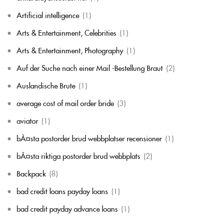
Artificial intelligence
(1)
Arts & Entertainment, Celebrities
(1)
Arts & Entertainment, Photography
(1)
Auf der Suche nach einer Mail -Bestellung Braut
(2)
Auslandische Brute
(1)
average cost of mail order bride
(3)
aviator
(1)
bÃ¤sta postorder brud webbplatser recensioner
(1)
bÃ¤sta riktiga postorder brud webbplats
(2)
Backpack
(8)
bad credit loans payday loans
(1)
bad credit payday advance loans
(1)