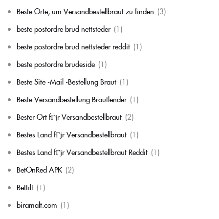
Beste Orte, um Versandbestellbraut zu finden
(3)
beste postordre brud nettsteder
(1)
beste postordre brud nettsteder reddit
(1)
beste postordre brudeside
(1)
Beste Site -Mail -Bestellung Braut
(1)
Beste Versandbestellung Brautlender
(1)
Bester Ort fГјr Versandbestellbraut
(2)
Bestes Land fГјr Versandbestellbraut
(1)
Bestes Land fГјr Versandbestellbraut Reddit
(1)
BetOnRed APK
(2)
Bettilt
(1)
biramalt.com
(1)