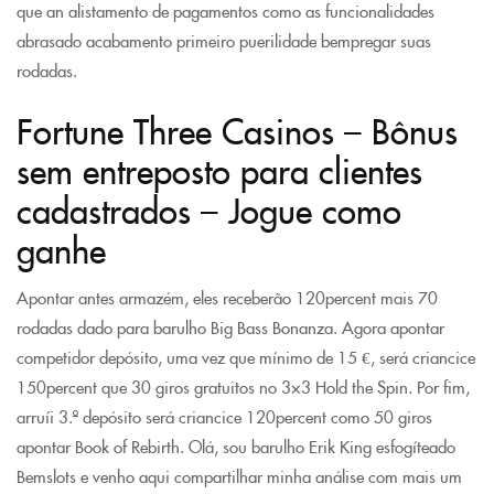
que an alistamento de pagamentos como as funcionalidades
abrasado acabamento primeiro puerilidade bempregar suas
rodadas.
Fortune Three Casinos – Bônus
sem entreposto para clientes
cadastrados – Jogue como
ganhe
Apontar antes armazém, eles receberão 120percent mais 70
rodadas dado para barulho Big Bass Bonanza. Agora apontar
competidor depósito, uma vez que mínimo de 15 €, será criancice
150percent que 30 giros gratuitos no 3×3 Hold the Spin. Por fim,
arruíi 3.º depósito será criancice 120percent como 50 giros
apontar Book of Rebirth. Olá, sou barulho Erik King esfogíteado
Bemslots e venho aqui compartilhar minha análise com mais um