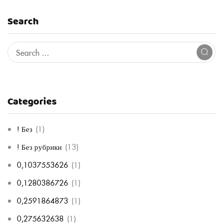
Search
Categories
! Без
(1)
! Без рубрики
(13)
0,1037553626
(1)
0,1280386726
(1)
0,2591864873
(1)
0,275632638
(1)