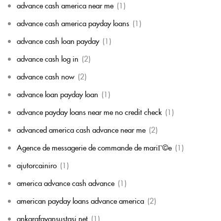
advance cash america near me
(1)
advance cash america payday loans
(1)
advance cash loan payday
(1)
advance cash log in
(2)
advance cash now
(2)
advance loan payday loan
(1)
advance payday loans near me no credit check
(1)
advanced america cash advance near me
(2)
Agence de messagerie de commande de mariГ©e
(1)
ajutorcainiro
(1)
america advance cash advance
(1)
american payday loans advance america
(2)
ankarafayansustasi net
(1)