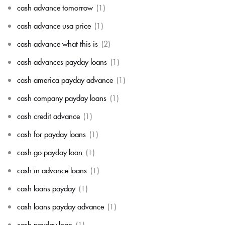
cash advance tomorrow
(1)
cash advance usa price
(1)
cash advance what this is
(2)
cash advances payday loans
(1)
cash america payday advance
(1)
cash company payday loans
(1)
cash credit advance
(1)
cash for payday loans
(1)
cash go payday loan
(1)
cash in advance loans
(1)
cash loans payday
(1)
cash loans payday advance
(1)
cash payday loan
(1)