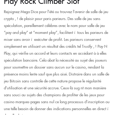
Play Rock Climber Slot
Rejoignez Mega Dice pour l’été ou trouvez l’avenir de salle de jeu
crypto , ! de plaisir pour paris parieurs. Des salle de jeu sans
spéculation, pareillement célèbres avec le nom pour salle de jeu
“pay and play” et “moment play”, facilitent í tous les parieurs de
miser sans avoir í exécuter de profit. Les parieurs conservent
simplement en utilisant un résultat des crédits tel Trustly , ! Pay N
Play, qui vérifie un accord et leurs contacts en accédant à à elles
spéculation bancaire. Cela abat la nécessité au sujet des joueurs
pour soumettre un dossier sans aucun sur le casino, rendant la
présence moins lente sauf que plus aisé. Distraire dans un salle de
jeu Bitcoin sans contrôle de cette nature propose le régularité
d’utilisation et une sécurité accrue. Ceux-là sug nt mon manière
sans souci au sujets des champions de profiter de les jeux pour
casino marques-pages sans nul ce long processus d’inscription ou
une telle besoin de donner des indications personnelles en direct í