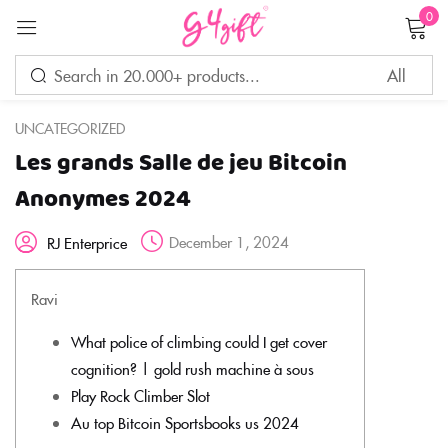
0
Sign in
UNCATEGORIZED
Les grands Salle de jeu Bitcoin
Remember me
Lost password?
Anonymes 2024
December 1, 2024
RJ Enterprice
LOG IN
Ravi
CREATE AN ACCOUNT
What police of climbing could I get cover
cognition? | gold rush machine à sous
Play Rock Climber Slot
Au top Bitcoin Sportsbooks us 2024