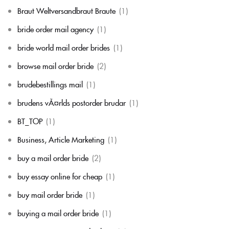
Braut Weltversandbraut Braute
(1)
bride order mail agency
(1)
bride world mail order brides
(1)
browse mail order bride
(2)
brudebestillings mail
(1)
brudens vÃ¤rlds postorder brudar
(1)
BT_TOP
(1)
Business, Article Marketing
(1)
buy a mail order bride
(2)
buy essay online for cheap
(1)
buy mail order bride
(1)
buying a mail order bride
(1)