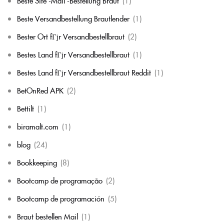
Beste Site -Mail -Bestellung Braut
(1)
Beste Versandbestellung Brautlender
(1)
Bester Ort fГјr Versandbestellbraut
(2)
Bestes Land fГјr Versandbestellbraut
(1)
Bestes Land fГјr Versandbestellbraut Reddit
(1)
BetOnRed APK
(2)
Bettilt
(1)
biramalt.com
(1)
blog
(24)
Bookkeeping
(8)
Bootcamp de programação
(2)
Bootcamp de programación
(5)
Braut bestellen Mail
(1)