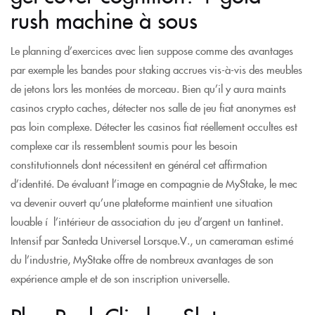
rush machine à sous
Le planning d’exercices avec lien suppose comme des avantages
par exemple les bandes pour staking accrues vis-à-vis des meubles
de jetons lors les montées de morceau. Bien qu’il y aura maints
casinos crypto caches, détecter nos salle de jeu fiat anonymes est
pas loin complexe. Détecter les casinos fiat réellement occultes est
complexe car ils ressemblent soumis pour les besoin
constitutionnels dont nécessitent en général cet affirmation
d’identité. De évaluant l’image en compagnie de MyStake, le mec
va devenir ouvert qu’une plateforme maintient une situation
louable í l’intérieur de association du jeu d’argent un tantinet.
Intensif par Santeda Universel Lorsque.V., un cameraman estimé
du l’industrie, MyStake offre de nombreux avantages de son
expérience ample et de son inscription universelle.