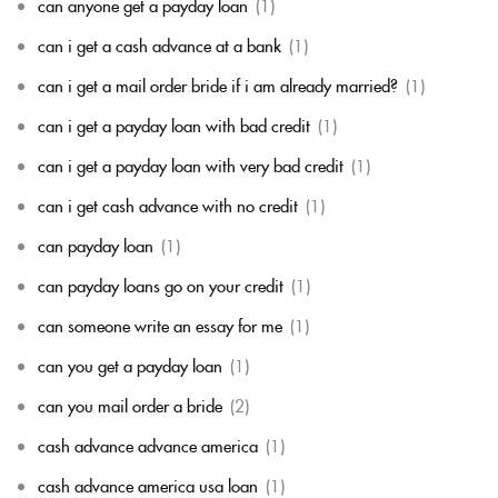
can anyone get a payday loan
(1)
can i get a cash advance at a bank
(1)
can i get a mail order bride if i am already married?
(1)
can i get a payday loan with bad credit
(1)
can i get a payday loan with very bad credit
(1)
can i get cash advance with no credit
(1)
can payday loan
(1)
can payday loans go on your credit
(1)
can someone write an essay for me
(1)
can you get a payday loan
(1)
can you mail order a bride
(2)
cash advance advance america
(1)
cash advance america usa loan
(1)