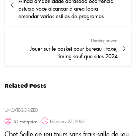
Ainda amabilidade abrasado ocorrencia
astucia voce alcancar a area labia
emendar varios estilos de programas
Uncategorized
Jouer sur le basket pour bureau : taxe,
timing sauf que sites 2024
Related Posts
UNCATEGORIZED
February 27, 2025
RJ Enterprice
Cbet Salle de jeu tours sans frais salle de jeu