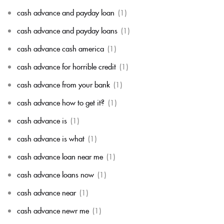
cash advance and payday loan
(1)
cash advance and payday loans
(1)
cash advance cash america
(1)
cash advance for horrible credit
(1)
cash advance from your bank
(1)
cash advance how to get it?
(1)
cash advance is
(1)
cash advance is what
(1)
cash advance loan near me
(1)
cash advance loans now
(1)
cash advance near
(1)
cash advance newr me
(1)