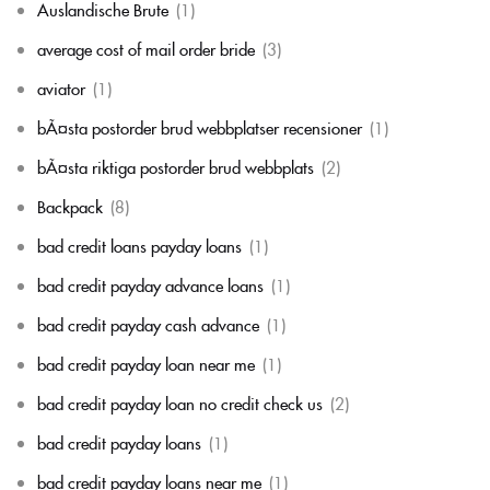
Auslandische Brute
(1)
average cost of mail order bride
(3)
aviator
(1)
bÃ¤sta postorder brud webbplatser recensioner
(1)
bÃ¤sta riktiga postorder brud webbplats
(2)
Backpack
(8)
bad credit loans payday loans
(1)
bad credit payday advance loans
(1)
bad credit payday cash advance
(1)
bad credit payday loan near me
(1)
bad credit payday loan no credit check us
(2)
bad credit payday loans
(1)
bad credit payday loans near me
(1)