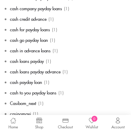
cash company payday loans
(1)
cash credit advance
(1)
cash for payday loans
(1)
cash go payday loan
(1)
cash in advance loans
(1)
cash loans payday
(1)
cash loans payday advance
(1)
cash payday loan
(1)
cash to you payday loans
(1)
Casibom_next
(1)
casinomaxi
(1)
0
casinomhub
(1)
Home
Shop
Checkout
Wishlist
Account