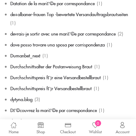
Datation de la mariГ©e par correspondance
(1)
de+albaner-frauen Top -bewertete Versandauftragsbrautseiten
(1)
devrais-je sortir avec une mariГ©e par correspondance
(2)
dove posso trovare una sposa per corrispondenza
(1)
Dumanbet_next
(1)
Durchschnittsalter der Postanweisung Braut
(1)
Durchschnittspreis fГјr eine Versandbestellbraut
(1)
Durchschnittspreis fГјr Versandbestellbraut
(1)
dytyna.blog
(3)
DГ©couvrez la mariГ©e par correspondance
(1)
dГіnde comprar una novia por correo
(1)
0
e-mail order bride
(1)
Home
Shop
Checkout
Wishlist
Account