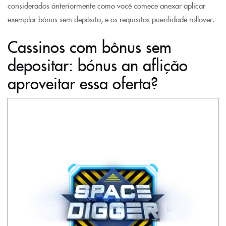
considerados ánteriormente como você comece anexar aplicar
exemplar bônus sem depósito, e os requisitos puerilidade rollover.
Cassinos com bônus sem
depositar: bónus an aflição
aproveitar essa oferta?