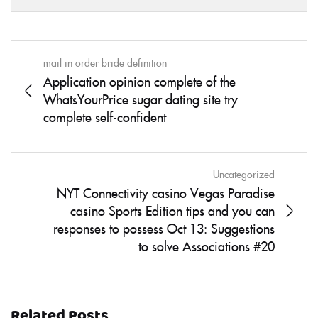
mail in order bride definition
Application opinion complete of the
WhatsYourPrice sugar dating site try
complete self-confident
Uncategorized
NYT Connectivity casino Vegas Paradise
casino Sports Edition tips and you can
responses to possess Oct 13: Suggestions
to solve Associations #20
Related Posts