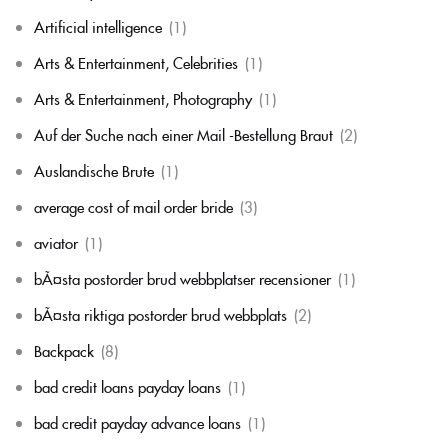
Artificial intelligence
(1)
Arts & Entertainment, Celebrities
(1)
Arts & Entertainment, Photography
(1)
Auf der Suche nach einer Mail -Bestellung Braut
(2)
Auslandische Brute
(1)
average cost of mail order bride
(3)
aviator
(1)
bÃ¤sta postorder brud webbplatser recensioner
(1)
bÃ¤sta riktiga postorder brud webbplats
(2)
Backpack
(8)
bad credit loans payday loans
(1)
bad credit payday advance loans
(1)