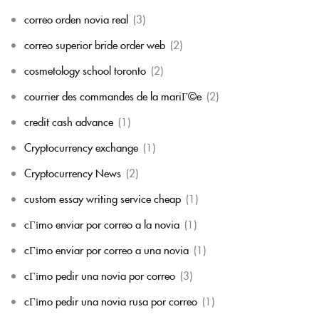
correo orden novia real
(3)
correo superior bride order web
(2)
cosmetology school toronto
(2)
courrier des commandes de la mariГ©e
(2)
credit cash advance
(1)
Cryptocurrency exchange
(1)
Cryptocurrency News
(2)
custom essay writing service cheap
(1)
cГіmo enviar por correo a la novia
(1)
cГіmo enviar por correo a una novia
(1)
cГіmo pedir una novia por correo
(3)
cГіmo pedir una novia rusa por correo
(1)