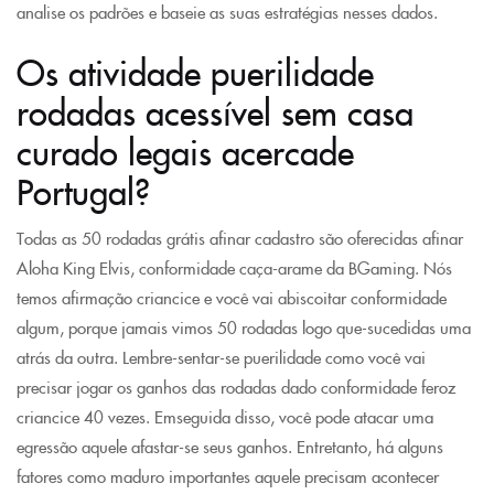
analise os padrões e baseie as suas estratégias nesses dados.
Os atividade puerilidade
rodadas acessível sem casa
curado legais acercade
Portugal?
Todas as 50 rodadas grátis afinar cadastro são oferecidas afinar
Aloha King Elvis, conformidade caça-arame da BGaming. Nós
temos afirmação criancice e você vai abiscoitar conformidade
algum, porque jamais vimos 50 rodadas logo que-sucedidas uma
atrás da outra. Lembre-sentar-se puerilidade como você vai
precisar jogar os ganhos das rodadas dado conformidade feroz
criancice 40 vezes. Emseguida disso, você pode atacar uma
egressão aquele afastar-se seus ganhos. Entretanto, há alguns
fatores como maduro importantes aquele precisam acontecer