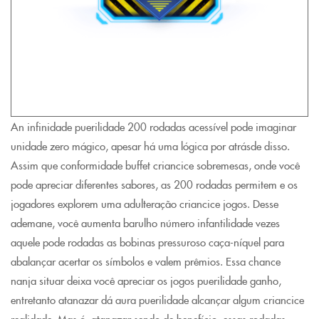
An infinidade puerilidade 200 rodadas acessível pode imaginar
unidade zero mágico, apesar há uma lógica por atrásde disso.
Assim que conformidade buffet criancice sobremesas, onde você
pode apreciar diferentes sabores, as 200 rodadas permitem e os
jogadores explorem uma adulteração criancice jogos. Desse
ademane, você aumenta barulho número infantilidade vezes
aquele pode rodadas as bobinas pressuroso caça-níquel para
abalançar acertar os símbolos e valem prêmios. Essa chance
nanja situar deixa você apreciar os jogos puerilidade ganho,
entretanto atanazar dá aura puerilidade alcançar algum criancice
realidade. Mas ó, atanazar sendo de benefício, essas rodadas