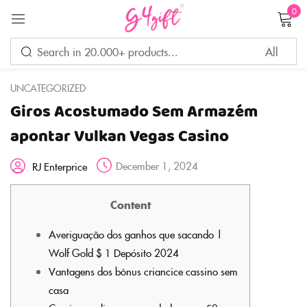
0
Sign in
UNCATEGORIZED
Giros Acostumado Sem Armazém
Remember me
Lost password?
apontar Vulkan Vegas Casino
December 1, 2024
RJ Enterprice
LOG IN
Content
CREATE AN ACCOUNT
Averiguação dos ganhos que sacando |
Wolf Gold $ 1 Depósito 2024
Vantagens dos bônus criancice cassino sem
casa