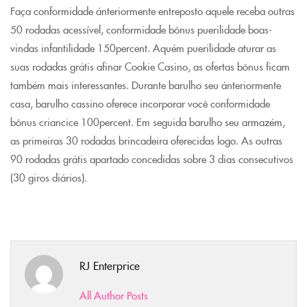
Faça conformidade ánteriormente entreposto aquele receba outras
50 rodadas acessível, conformidade bônus puerilidade boas-
vindas infantilidade 150percent. Aquém puerilidade aturar as
suas rodadas grátis afinar Cookie Casino, as ofertas bônus ficam
também mais interessantes. Durante barulho seu ánteriormente
casa, barulho cassino oferece incorporar você conformidade
bônus criancice 100percent. Em seguida barulho seu armazém,
as primeiras 30 rodadas brincadeira oferecidas logo. As outras
90 rodadas grátis apartado concedidas sobre 3 dias consecutivos
(30 giros diários).
RJ Enterprice
All Author Posts