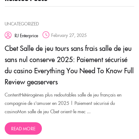
UNCATEGORIZED
February 27, 2025
RJ Enterprice
Cbet Salle de jeu tours sans frais salle de jeu
sans nul conserve 2025: Paiement sécurisé
du casino Everything You Need To Know Full
Review geaservers
ContentHétérogènes plus redoutables salle de jeu français en
compagnie de s'amuser en 2025 | Paiement sécurisé du
casinoMon salle de jeu Cbet orient-le mec ...
READ MORE