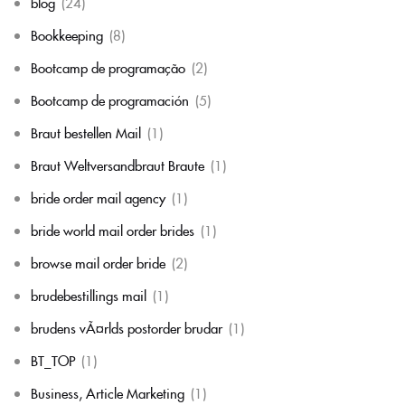
blog
(24)
Bookkeeping
(8)
Bootcamp de programação
(2)
Bootcamp de programación
(5)
Braut bestellen Mail
(1)
Braut Weltversandbraut Braute
(1)
bride order mail agency
(1)
bride world mail order brides
(1)
browse mail order bride
(2)
brudebestillings mail
(1)
brudens vÃ¤rlds postorder brudar
(1)
BT_TOP
(1)
Business, Article Marketing
(1)