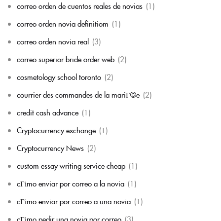
correo orden de cuentos reales de novias
(1)
correo orden novia definitiom
(1)
correo orden novia real
(3)
correo superior bride order web
(2)
cosmetology school toronto
(2)
courrier des commandes de la mariГ©e
(2)
credit cash advance
(1)
Cryptocurrency exchange
(1)
Cryptocurrency News
(2)
custom essay writing service cheap
(1)
cГіmo enviar por correo a la novia
(1)
cГіmo enviar por correo a una novia
(1)
cГіmo pedir una novia por correo
(3)