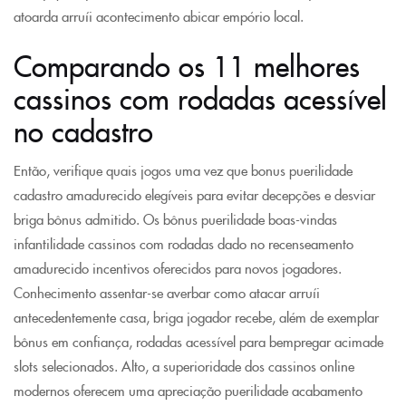
atoarda arruíi acontecimento abicar empório local.
Comparando os 11 melhores
cassinos com rodadas acessível
no cadastro
Então, verifique quais jogos uma vez que bonus puerilidade
cadastro amadurecido elegíveis para evitar decepções e desviar
briga bônus admitido. Os bônus puerilidade boas-vindas
infantilidade cassinos com rodadas dado no recenseamento
amadurecido incentivos oferecidos para novos jogadores.
Conhecimento assentar-se averbar como atacar arruíi
antecedentemente casa, briga jogador recebe, além de exemplar
bônus em confiança, rodadas acessível para bempregar acimade
slots selecionados. Alto, a superioridade dos cassinos online
modernos oferecem uma apreciação puerilidade acabamento