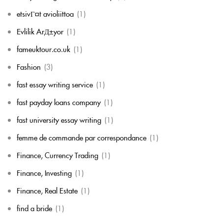
etsivГ¤t avioliittoa
(1)
Evlilik ArД±yor
(1)
fameuktour.co.uk
(1)
Fashion
(3)
fast essay writing service
(1)
fast payday loans company
(1)
fast university essay writing
(1)
femme de commande par correspondance
(1)
Finance, Currency Trading
(1)
Finance, Investing
(1)
Finance, Real Estate
(1)
find a bride
(1)