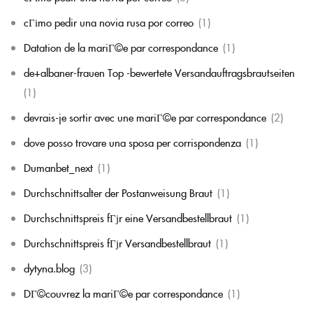
cГіmo pedir una novia rusa por correo
(1)
Datation de la mariГ©e par correspondance
(1)
de+albaner-frauen Top -bewertete Versandauftragsbrautseiten
(1)
devrais-je sortir avec une mariГ©e par correspondance
(2)
dove posso trovare una sposa per corrispondenza
(1)
Dumanbet_next
(1)
Durchschnittsalter der Postanweisung Braut
(1)
Durchschnittspreis fГјr eine Versandbestellbraut
(1)
Durchschnittspreis fГјr Versandbestellbraut
(1)
dytyna.blog
(3)
DГ©couvrez la mariГ©e par correspondance
(1)