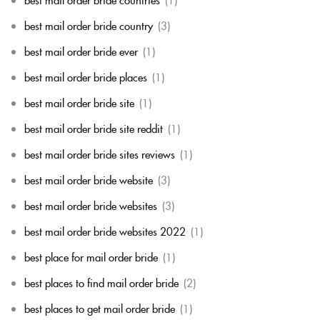
best mail order bride country
(3)
best mail order bride ever
(1)
best mail order bride places
(1)
best mail order bride site
(1)
best mail order bride site reddit
(1)
best mail order bride sites reviews
(1)
best mail order bride website
(3)
best mail order bride websites
(3)
best mail order bride websites 2022
(1)
best place for mail order bride
(1)
best places to find mail order bride
(2)
best places to get mail order bride
(1)