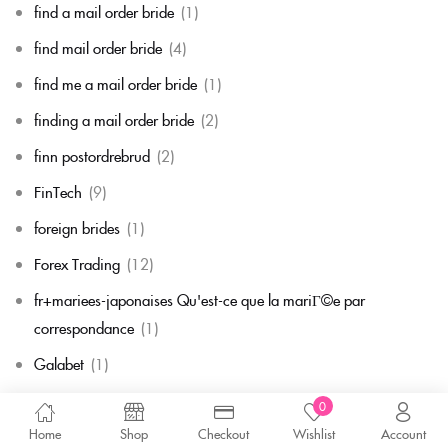
find a mail order bride
(1)
find mail order bride
(4)
find me a mail order bride
(1)
finding a mail order bride
(2)
finn postordrebrud
(2)
FinTech
(9)
foreign brides
(1)
Forex Trading
(12)
fr+mariees-japonaises Qu'est-ce que la mariГ©e par
correspondance
(1)
Galabet
(1)
game
(1)
0
Home
Shop
Checkout
Wishlist
Account
gdje mogu pronaД‡i mladenku za narudЕѕbu poЕЎte
(2)