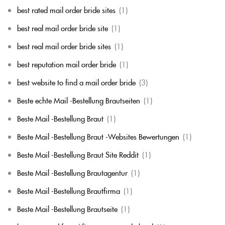
best rated mail order bride sites
(1)
best real mail order bride site
(1)
best real mail order bride sites
(1)
best reputation mail order bride
(1)
best website to find a mail order bride
(3)
Beste echte Mail -Bestellung Brautseiten
(1)
Beste Mail -Bestellung Braut
(1)
Beste Mail -Bestellung Braut -Websites Bewertungen
(1)
Beste Mail -Bestellung Braut Site Reddit
(1)
Beste Mail -Bestellung Brautagentur
(1)
Beste Mail -Bestellung Brautfirma
(1)
Beste Mail -Bestellung Brautseite
(1)