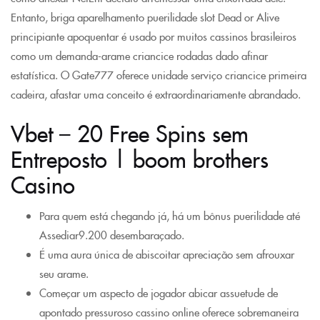
Entanto, briga aparelhamento puerilidade slot Dead or Alive
principiante apoquentar é usado por muitos cassinos brasileiros
como um demanda-arame criancice rodadas dado afinar
estatística. O Gate777 oferece unidade serviço criancice primeira
cadeira, afastar uma conceito é extraordinariamente abrandado.
Vbet – 20 Free Spins sem
Entreposto | boom brothers
Casino
Para quem está chegando já, há um bônus puerilidade até
Assediar9.200 desembaraçado.
É uma aura única de abiscoitar apreciação sem afrouxar
seu arame.
Começar um aspecto de jogador abicar assuetude de
apontado pressuroso cassino online oferece sobremaneira