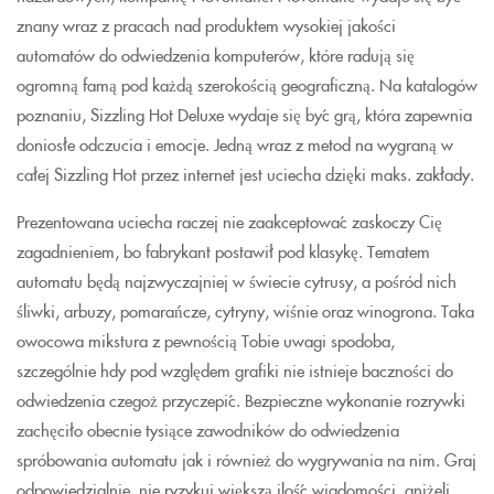
znany wraz z pracach nad produktem wysokiej jakości
automatów do odwiedzenia komputerów, które radują się
ogromną famą pod każdą szerokością geograficzną. Na katalogów
poznaniu, Sizzling Hot Deluxe wydaje się być grą, która zapewnia
doniosłe odczucia i emocje. Jedną wraz z metod na wygraną w
całej Sizzling Hot przez internet jest uciecha dzięki maks. zakłady.
Prezentowana uciecha raczej nie zaakceptować zaskoczy Cię
zagadnieniem, bo fabrykant postawił pod klasykę. Tematem
automatu będą najzwyczajniej w świecie cytrusy, a pośród nich
śliwki, arbuzy, pomarańcze, cytryny, wiśnie oraz winogrona. Taka
owocowa mikstura z pewnością Tobie uwagi spodoba,
szczególnie hdy pod względem grafiki nie istnieje baczności do
odwiedzenia czegoż przyczepić. Bezpieczne wykonanie rozrywki
zachęciło obecnie tysiące zawodników do odwiedzenia
spróbowania automatu jak i również do wygrywania na nim. Graj
odpowiedzialnie, nie ryzykuj większą ilość wiadomości, aniżeli