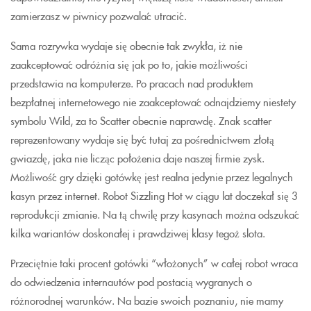
zamierzasz w piwnicy pozwalać utracić.
Sama rozrywka wydaje się obecnie tak zwykła, iż nie
zaakceptować odróżnia się jak po to, jakie możliwości
przedstawia na komputerze. Po pracach nad produktem
bezpłatnej internetowego nie zaakceptować odnajdziemy niestety
symbolu Wild, za to Scatter obecnie naprawdę. Znak scatter
reprezentowany wydaje się być tutaj za pośrednictwem złotą
gwiazdę, jaka nie licząc położenia daje naszej firmie zysk.
Możliwość gry dzięki gotówkę jest realna jedynie przez legalnych
kasyn przez internet. Robot Sizzling Hot w ciągu lat doczekał się 3
reprodukcji zmianie. Na tą chwilę przy kasynach można odszukać
kilka wariantów doskonałej i prawdziwej klasy tegoż slota.
Przeciętnie taki procent gotówki “włożonych” w całej robot wraca
do odwiedzenia internautów pod postacią wygranych o
różnorodnej warunków. Na bazie swoich poznaniu, nie mamy