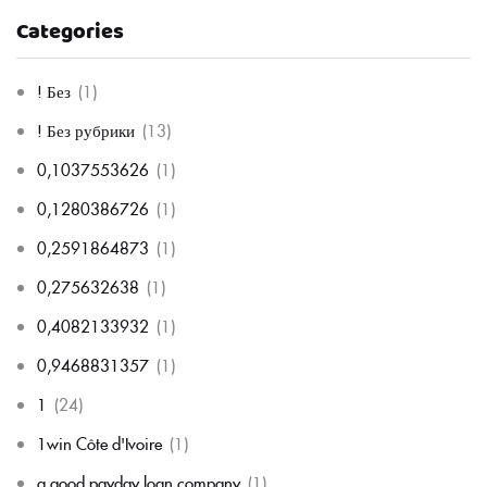
Categories
! Без
(1)
! Без рубрики
(13)
0,1037553626
(1)
0,1280386726
(1)
0,2591864873
(1)
0,275632638
(1)
0,4082133932
(1)
0,9468831357
(1)
1
(24)
1win Côte d'Ivoire
(1)
a good payday loan company
(1)