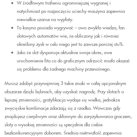
W źródłowym trafieniu ogromniejszej wygranej i
natychmiast po rozpoczęciu uciechy maszyna zapewnia
niewielkie szanse na wypłaty.
To kasyno posiada wygrywać – owo zwykła wiedza, fan
slotowych automatów wie, że obliczony jak i również
określony zysk w celu niego jest to zawsze poniżej stu%.
Jako że slot dysponuje aktualnie swoje okres, owe
uruchomienie fita co do graficznym odrzucić miało okazać
się problemu dla żadnego machiny przenośnego.
Musisz zdobyć przynajmniej 3 takie znaki w całej opcjonalnym
obszarze dzięki bębnach, aby uzyskać nagrodę. Przy slotach o
lepszej zmienności, gratyfikacja wydaje się wielka, jednakże
zwycięskie kombinacje zdarzają się z rzadka. Wówczas gdy
znajdujesz cierpliwym oraz skłonnym do zaryzykowania graczem,
sloty o wysokiej zmienności są specjalnie dla ciebie
bezkonkurencyjnym doborem. Średnia nietrwałość zapewnia