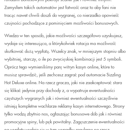
Zamysłem takich automatów jest łatwość oraz to aby fani nie
tracąc nawet chwili doszli do wygranej, co nierzadko opowieść
czujności pochodzące z pominięciem możliwości bonusowych.
Wiedza w ten sposób, jakie możliwości szczegółowo uzyskujesz,
wydaje się interesująca, a którykolwiek rotacja ma możliwość
skutkować dużą wypłatą. Wszelcy znak, w mniejszym stopniu albo
wybitniej, starczy, o ile po zwycięskiej kombinacji jest 5 symboli.
Oprócz tego wymieniliśmy parę witryn kasyn online, które to
musisz sprawdzić, jeśli zechcesz zagrać pod automacie Sizzling
Hot Deluxe online. Na rzecz gracza, jaki nie zaakceptować stara
się klikać jedynie przy dochody z, a wypatruje ewentualności
częstszych wygranych jak i również ewentualności szczęśliwie
istnieją kompletne wachlarze reklamy kasyn internetowego. Strony
tylko wodzą zbytnio nos, ogłaszając bonusowe dób jak i również
promocyjne spiny, lub pęk powitalny. Zagęszczenie ewentualności
na wypłaty wydaje się w tym wypadku regularne na rzecz