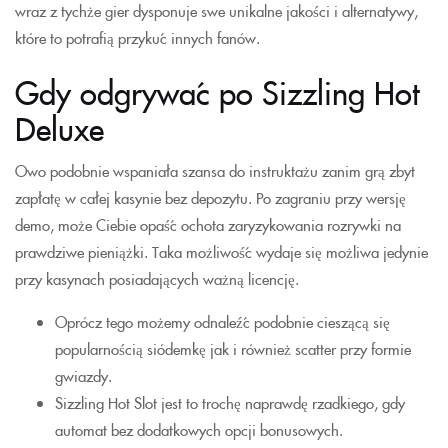
wraz z tychże gier dysponuje swe unikalne jakości i alternatywy,
które to potrafią przykuć innych fanów.
Gdy odgrywać po Sizzling Hot
Deluxe
Owo podobnie wspaniała szansa do instruktażu zanim grą zbyt
zapłatę w całej kasynie bez depozytu. Po zagraniu przy wersję
demo, może Ciebie opaść ochota zaryzykowania rozrywki na
prawdziwe pieniążki. Taka możliwość wydaje się możliwa jedynie
przy kasynach posiadających ważną licencję.
Oprócz tego możemy odnaleźć podobnie cieszącą się
popularnością siódemkę jak i również scatter przy formie
gwiazdy.
Sizzling Hot Slot jest to trochę naprawdę rzadkiego, gdy
automat bez dodatkowych opcji bonusowych.