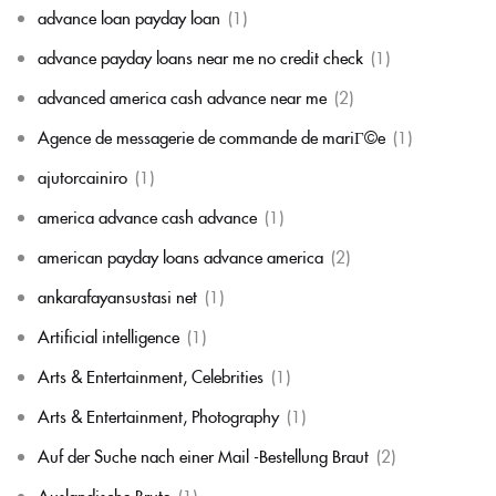
advance loan payday loan
(1)
advance payday loans near me no credit check
(1)
advanced america cash advance near me
(2)
Agence de messagerie de commande de mariГ©e
(1)
ajutorcainiro
(1)
america advance cash advance
(1)
american payday loans advance america
(2)
ankarafayansustasi net
(1)
Artificial intelligence
(1)
Arts & Entertainment, Celebrities
(1)
Arts & Entertainment, Photography
(1)
Auf der Suche nach einer Mail -Bestellung Braut
(2)
Auslandische Brute
(1)