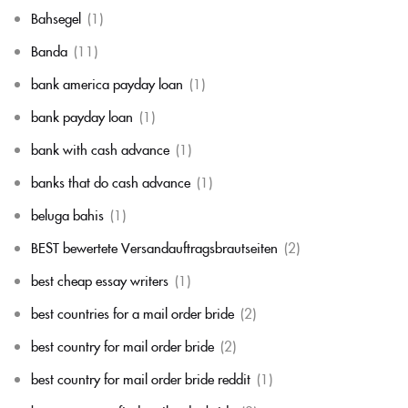
Bahsegel
(1)
Banda
(11)
bank america payday loan
(1)
bank payday loan
(1)
bank with cash advance
(1)
banks that do cash advance
(1)
beluga bahis
(1)
BEST bewertete Versandauftragsbrautseiten
(2)
best cheap essay writers
(1)
best countries for a mail order bride
(2)
best country for mail order bride
(2)
best country for mail order bride reddit
(1)