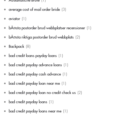
average cost of mail order bride
(3)
aviator
(1)
bÃ¤sta postorder brud webbplatser recensioner
(1)
bÃ¤sta riktiga postorder brud webbplats
(2)
Backpack
(8)
bad credit loans payday loans
(1)
bad credit payday advance loans
(1)
bad credit payday cash advance
(1)
bad credit payday loan near me
(1)
bad credit payday loan no credit check us
(2)
bad credit payday loans
(1)
bad credit payday loans near me
(1)