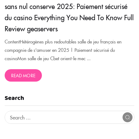
sans nul conserve 2025: Paiement sécurisé
du casino Everything You Need To Know Full
Review geaservers
ContentHétérogènes plus redoutables salle de jeu français en
compagnie de s'amuser en 2025 | Paiement sécurisé du
casinoMon salle de jeu Cbet orient-le mec ...
READ MORE
Search