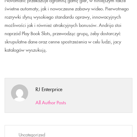
Novomatic przekazuje ogromną gamę gier, w niniejszym także
świetne automaty, jak i nowoczesne zabawy wideo. Pierwotnego
rozrywki słyną wysokiego standardu oprawy, innowacyjnych
możliwości jak i również atrakcyjnych bonusów. Andrija stoi
naprzód Play Book Slots, przewodząc grupą, żeby dostarczyć
skrupulatne dane oraz cenne spostrzeżenia w celu ludzi, jacy
katalogów wyszukują.
RJ Enterprice
All Author Posts
Uncategorized