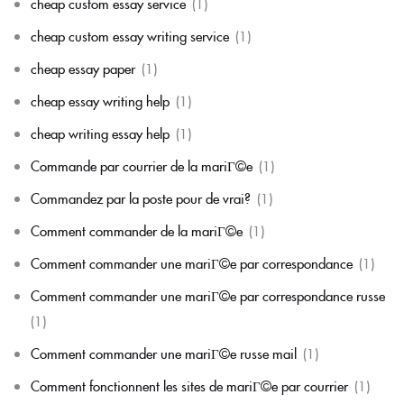
cheap custom essay service
(1)
cheap custom essay writing service
(1)
cheap essay paper
(1)
cheap essay writing help
(1)
cheap writing essay help
(1)
Commande par courrier de la mariГ©e
(1)
Commandez par la poste pour de vrai?
(1)
Comment commander de la mariГ©e
(1)
Comment commander une mariГ©e par correspondance
(1)
Comment commander une mariГ©e par correspondance russe
(1)
Comment commander une mariГ©e russe mail
(1)
Comment fonctionnent les sites de mariГ©e par courrier
(1)