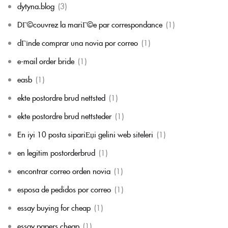
dytyna.blog
(3)
DГ©couvrez la mariГ©e par correspondance
(1)
dГіnde comprar una novia por correo
(1)
e-mail order bride
(1)
easb
(1)
ekte postordre brud nettsted
(1)
ekte postordre brud nettsteder
(1)
En iyi 10 posta sipariЕџi gelini web siteleri
(1)
en legitim postorderbrud
(1)
encontrar correo orden novia
(1)
esposa de pedidos por correo
(1)
essay buying for cheap
(1)
essay papers cheap
(1)