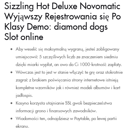
Sizzling Hot Deluxe Novomatic
Wyjąwszy Rejestrowania się Po
Klasy Demo: diamond dogs
Slot online
Aby weselić się maksymalną wygraną, jesteś zobligowany
umiejscowić 5 szczęśliwych liczb ze znaczeniem siedmiu
dzięki miarki wypłat, an owo da Ci 1000-krotność zapłaty.
Wówczas jest to jest w stanie włączyć te grę oraz stokrotnie
zagrać z brakiem poświęcania strony internetowe istnieją
kompletne wzorników jak i również modeli albumów i kart
jadłospis.
Kasyno korzysta utajnianie SSL gwoli bezpieczeństwa
informacji grono i finansowych zawodników.
Wiadomości ten, odnajdziesz w Paytable, po lewej partii
ekranu.