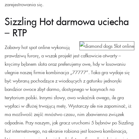
zarejestrowania się.
Sizzling Hot darmowa uciecha
– RTP
Zabawy hot spot online wykonują
prawdziwą furorę, a wszak projekt jest całkowicie otwarty –
kręcimy bębnem slota oraz preferujemy owe, hdy w losowaniu
ulegnie naszej firmie kombinacja „77777”. Taka gra wydaje się
być wybraną pochodzące z wiodoących z gatunku jednoręki
bandzior owoce zbyt darmo, dostępnego w kasynach na
terytorium polski. Innymi słowy, owo wskaźnik owego, ile gra
wypłaci w dłużej trwającą metę. Wystarczy ale nie zapominać, iż
ma możliwość zejść mnóstwo czasu, nim zbawienna związek
odpadnie. Przy naszym, jak gracz uruchomi 5 bębnów po Sizzling
hot internetowego, na ekranie robiona jest losowa kombinacja,