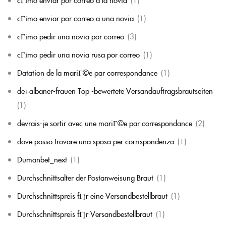
cГіmo enviar por correo a una novia
(1)
cГіmo pedir una novia por correo
(3)
cГіmo pedir una novia rusa por correo
(1)
Datation de la mariГ©e par correspondance
(1)
de+albaner-frauen Top -bewertete Versandauftragsbrautseiten
(1)
devrais-je sortir avec une mariГ©e par correspondance
(2)
dove posso trovare una sposa per corrispondenza
(1)
Dumanbet_next
(1)
Durchschnittsalter der Postanweisung Braut
(1)
Durchschnittspreis fГјr eine Versandbestellbraut
(1)
Durchschnittspreis fГјr Versandbestellbraut
(1)