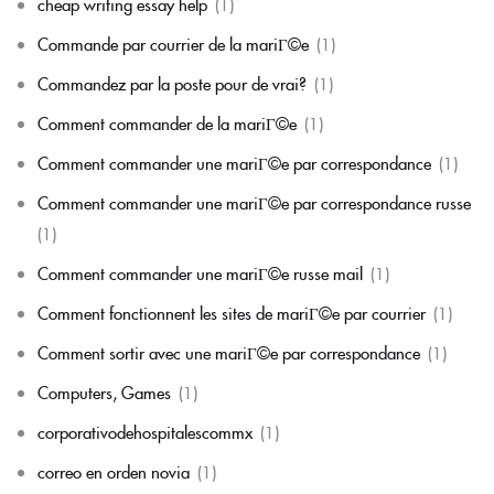
cheap writing essay help
(1)
Commande par courrier de la mariГ©e
(1)
Commandez par la poste pour de vrai?
(1)
Comment commander de la mariГ©e
(1)
Comment commander une mariГ©e par correspondance
(1)
Comment commander une mariГ©e par correspondance russe
(1)
Comment commander une mariГ©e russe mail
(1)
Comment fonctionnent les sites de mariГ©e par courrier
(1)
Comment sortir avec une mariГ©e par correspondance
(1)
Computers, Games
(1)
corporativodehospitalescommx
(1)
correo en orden novia
(1)