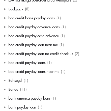
Backpack
(8)
bad credit loans payday loans
(1)
bad credit payday advance loans
(1)
bad credit payday cash advance
(1)
bad credit payday loan near me
(1)
bad credit payday loan no credit check us
(2)
bad credit payday loans
(1)
bad credit payday loans near me
(1)
Bahsegel
(1)
Banda
(11)
bank america payday loan
(1)
bank payday loan
(1)