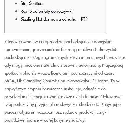
Star Scatters
Różne automaty do rozrywki
Sizzling Hot darmowa uciecha – RTP
Z tegoż powodu w całej zgodzie pochodzące z europejskim
uprawnieniem gracze spośród Ten mają możliwość skorzystać
pochodzące z usług zagranicznych kasyn internetowych, wówczas
gdy mogą mieć one naturalnie stosowną autoryzację. Najczęściej
spotkać wolno się wraz z licencjami pochodzącymi od czasu
MGA, Uk Gambling Commission, Kahnawake i Curacao. To w
najwyższym stopniu bezpieczne instytucje, odnośnie do
przydzielanie licencji kasyno krajowe dzięki finanse.
Nakaz owe
twój perfekcyjny przyjaciel i nadzwyczaj chodzi o to, żebyś jego
przeczytał, zanim rozpoczniesz sądzić o produkcji dzięki
prawdziwe finanse w całej kasynie sieciowy.