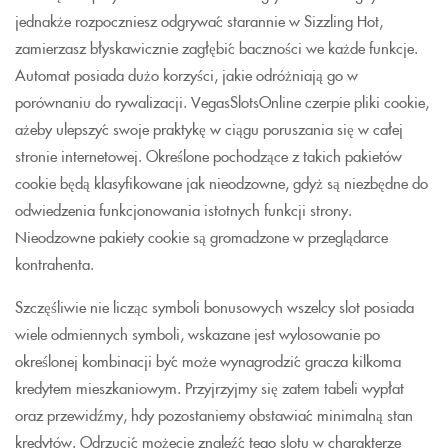
jednakże rozpoczniesz odgrywać starannie w Sizzling Hot,
zamierzasz błyskawicznie zagłębić baczności we każde funkcje.
Automat posiada dużo korzyści, jakie odróżniają go w
porównaniu do rywalizacji. VegasSlotsOnline czerpie pliki cookie,
ażeby ulepszyć swoje praktykę w ciągu poruszania się w całej
stronie internetowej. Określone pochodzące z takich pakietów
cookie będą klasyfikowane jak nieodzowne, gdyż są niezbędne do
odwiedzenia funkcjonowania istotnych funkcji strony.
Nieodzowne pakiety cookie są gromadzone w przeglądarce
kontrahenta.
Szczęśliwie nie licząc symboli bonusowych wszelcy slot posiada
wiele odmiennych symboli, wskazane jest wylosowanie po
określonej kombinacji być może wynagrodzić gracza kilkoma
kredytem mieszkaniowym. Przyjrzyjmy się zatem tabeli wypłat
oraz przewidźmy, hdy pozostaniemy obstawiać minimalną stan
kredytów. Odrzucić możecie znaleźć tego slotu w charakterze