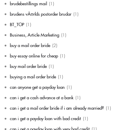
brudebestillings mail
(1)
brudens vÃ¤rlds postorder brudar
(1)
BT_TOP
(1)
Business, Article Marketing
(1)
buy a mail order bride
(2)
buy essay online for cheap
(1)
buy mail order bride
(1)
buying a mail order bride
(1)
can anyone get a payday loan
(1)
can i get a cash advance at a bank
(1)
can i get a mail order bride if i am already married?
(1)
can i get a payday loan with bad credit
(1)
can i get a payday loan with very bad credit
(1)