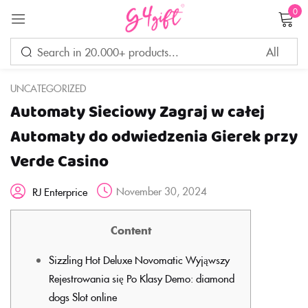
0
Sign in
UNCATEGORIZED
Automaty Sieciowy Zagraj w całej
Remember me
Lost password?
Automaty do odwiedzenia Gierek przy
Verde Casino
LOG IN
November 30, 2024
RJ Enterprice
CREATE AN ACCOUNT
Content
Sizzling Hot Deluxe Novomatic Wyjąwszy
Rejestrowania się Po Klasy Demo: diamond
dogs Slot online