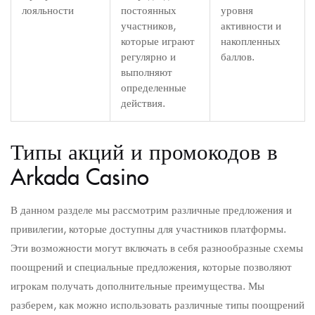
лояльности
постоянных
уровня
участников,
активности и
которые играют
накопленных
регулярно и
баллов.
выполняют
определенные
действия.
Типы акций и промокодов в
Arkada Casino
В данном разделе мы рассмотрим различные предложения и
привилегии, которые доступны для участников платформы.
Эти возможности могут включать в себя разнообразные схемы
поощрений и специальные предложения, которые позволяют
игрокам получать дополнительные преимущества. Мы
разберем, как можно использовать различные типы поощрений