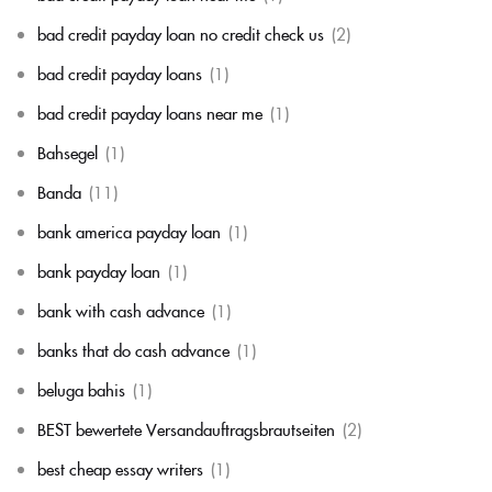
bad credit payday loan no credit check us
(2)
bad credit payday loans
(1)
bad credit payday loans near me
(1)
Bahsegel
(1)
Banda
(11)
bank america payday loan
(1)
bank payday loan
(1)
bank with cash advance
(1)
banks that do cash advance
(1)
beluga bahis
(1)
BEST bewertete Versandauftragsbrautseiten
(2)
best cheap essay writers
(1)