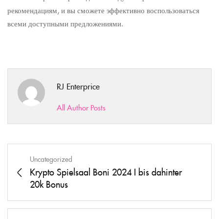
рекомендациям, и вы сможете эффективно воспользоваться
всеми доступными предложениями.
RJ Enterprice
All Author Posts
Uncategorized
Krypto Spielsaal Boni 2024 I bis dahinter
20k Bonus