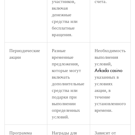
участников,
счета.
включая
денежные
средства или
бесплатные
вращения.
Периодические
Разные
Необходимость
акции
временные
выполнения
предложения,
условий,
которые могут
Arkada casino
включать
указанных в
дополнительные
условиях
средства или
акции, в
подарки при
течение
выполнении
установленного
определенных
времени.
условий.
Программа
Награды для
Зависит от