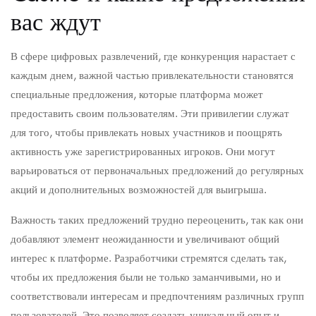
вас ждут
В сфере цифровых развлечений, где конкуренция нарастает с
каждым днем, важной частью привлекательности становятся
специальные предложения, которые платформа может
предоставить своим пользователям. Эти привилегии служат
для того, чтобы привлекать новых участников и поощрять
активность уже зарегистрированных игроков. Они могут
варьироваться от первоначальных предложений до регулярных
акций и дополнительных возможностей для выигрыша.
Важность таких предложений трудно переоценить, так как они
добавляют элемент неожиданности и увеличивают общий
интерес к платформе. Разработчики стремятся сделать так,
чтобы их предложения были не только заманчивыми, но и
соответствовали интересам и предпочтениям различных групп
пользователей. Это позволяет создать уникальный опыт и