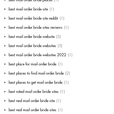
best mail order bride site
(1)
best mail order bride site reddit
(1)
best mail order bride sites reviews
(1)
best mail order bride website
(3)
best mail order bride websites
(3)
best mail order bride websites 2022
(1)
best place for mail order bride
(1)
best places to find mail order bride
(2)
best places to get mail order bride
(1)
best rated mail order bride sites
(1)
best real mail order bride site
(1)
best real mail order bride sites
(1)