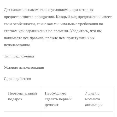
Для начала, ознакомьтесь с условиями, при которых
предоставляются поощрения. Каждый вид предложений имеет
свои особенности, такие как минимальные требования по
ставкам или ограничения по времени. Убедитесь, что вы
понимаете все правила, прежде чем приступить к их
использованию.
Тип предложения
Условия использования
Сроки действия
Первоначальный
Необходимо
7 дней с
подарок
сделать первый
момента
депозит
активации