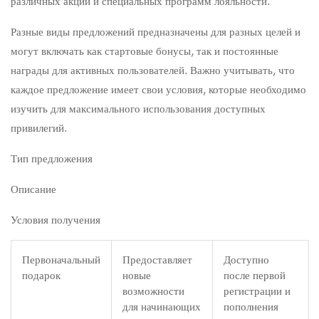
различных акций и специальных программ лояльности.
Разные виды предложений предназначены для разных целей и
могут включать как стартовые бонусы, так и постоянные
награды для активных пользователей. Важно учитывать, что
каждое предложение имеет свои условия, которые необходимо
изучить для максимального использования доступных
привилегий.
Тип предложения
Описание
Условия получения
Первоначальный
Предоставляет
Доступно
подарок
новые
после первой
возможности
регистрации и
для начинающих
пополнения