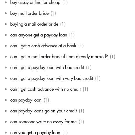
buy essay online for cheap
(1)
buy mail order bride
(1)
buying a mail order bride
(1)
can anyone get a payday loan
(1)
can i get a cash advance at a bank
(1)
can i get a mail order bride if i am already married?
(1)
can i get a payday loan with bad credit
(1)
can i get a payday loan with very bad credit
(1)
can i get cash advance with no credit
(1)
can payday loan
(1)
can payday loans go on your credit
(1)
can someone write an essay for me
(1)
can you get a payday loan
(1)