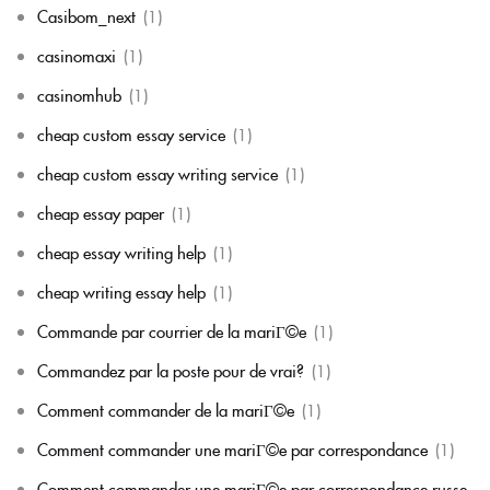
Casibom_next
(1)
casinomaxi
(1)
casinomhub
(1)
cheap custom essay service
(1)
cheap custom essay writing service
(1)
cheap essay paper
(1)
cheap essay writing help
(1)
cheap writing essay help
(1)
Commande par courrier de la mariГ©e
(1)
Commandez par la poste pour de vrai?
(1)
Comment commander de la mariГ©e
(1)
Comment commander une mariГ©e par correspondance
(1)
Comment commander une mariГ©e par correspondance russe