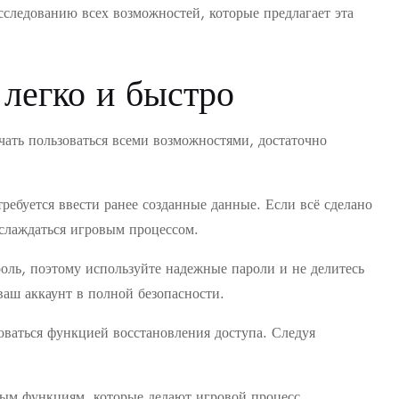
исследованию всех возможностей, которые предлагает эта
 легко и быстро
чать пользоваться всеми возможностями, достаточно
ребуется ввести ранее созданные данные. Если всё сделано
аслаждаться игровым процессом.
оль, поэтому используйте надежные пароли и не делитесь
ваш аккаунт в полной безопасности.
зоваться функцией восстановления доступа. Следуя
ным функциям, которые делают игровой процесс