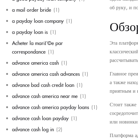
об руку, и п
a mail order bride
(1)
a payday loan company
(1)
Обзо
a payday loan is
(1)
Эта платфор
Acheter la mariГ©e par
классический
correspondance
(1)
рассчитыват
advance america cash
(1)
Главное преи
advance america cash advances
(1)
а также нах
advance bad cash credit loan
(1)
приятным и 
advance cash america near me
(1)
Стоит также 
advance cash america payday loans
(1)
сосредоточит
advance cash loan payday
(1)
или новинки 
advance cash log in
(2)
Платформа ад