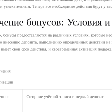
 увлекательным. Теперь все необходимые действия будут у вас
чение бонусов: Условия и
, бонусы предоставляются на различных условиях, которые не
по внесению депозита, выполнению определённых действий на 
имеет свой срок действия, и своевременная активация подарк
учения
тивации
енное
Создание учётной записи и первый депозит
е