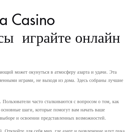
a Casino
сы ️ играйте онлайн
ющий может окунуться в атмосферу азарта и удачи. Эта
менными играми, не выходя из дома. Здесь собраны лучшие
 Пользователи часто сталкиваются с вопросом о том, как
м основные шаги, которые помогут вам начать ваше
выборе и освоении представленных возможностей.
. Откройте для себя мир, где азарт и развлечение идут рука