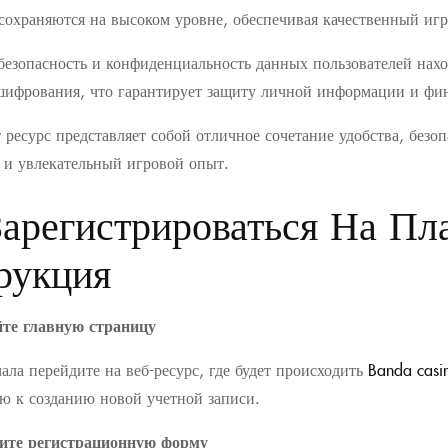
охраняются на высоком уровне, обеспечивая качественный игр
безопасность и конфиденциальность данных пользователей нахо
шифрования, что гарантирует защиту личной информации и фи
т ресурс представляет собой отличное сочетание удобства, безо
и увлекательный игровой опыт.
Зарегистрироваться На Пл
рукция
те главную страницу
ала перейдите на веб-ресурс, где будет происходить
Banda casi
ю к созданию новой учетной записи.
ите регистрационную форму