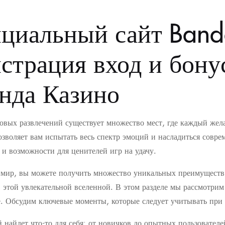
циальный сайт Band
страция вход и бону
анда Казино
овых развлечений существует множество мест, где каждый жела
зволяет вам испытать весь спектр эмоций и насладиться совре
и возможности для ценителей игр на удачу.
 мир, вы можете получить множество уникальных преимуществ.
в этой увлекательной вселенной. В этом разделе мы рассмотри
. Обсудим ключевые моменты, которые следует учитывать при 
 найдет что-то для себя: от новичков до опытных пользователей