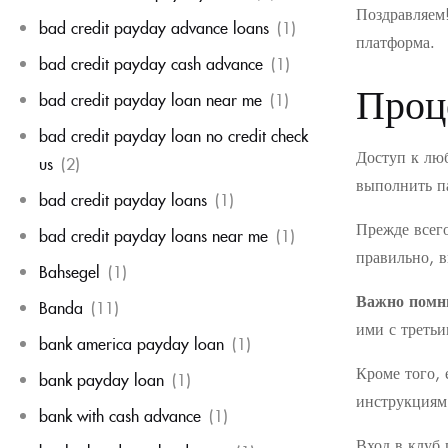
Поздравляем!
bad credit payday advance loans
(1)
платформа.
bad credit payday cash advance
(1)
Проце
bad credit payday loan near me
(1)
bad credit payday loan no credit check
Доступ к люб
us
(2)
выполнить па
bad credit payday loans
(1)
Прежде всего
bad credit payday loans near me
(1)
правильно, в
Bahsegel
(1)
Важно помн
Banda
(11)
ими с третьи
bank america payday loan
(1)
Кроме того, 
bank payday loan
(1)
инструкциям
bank with cash advance
(1)
Вход в клуб