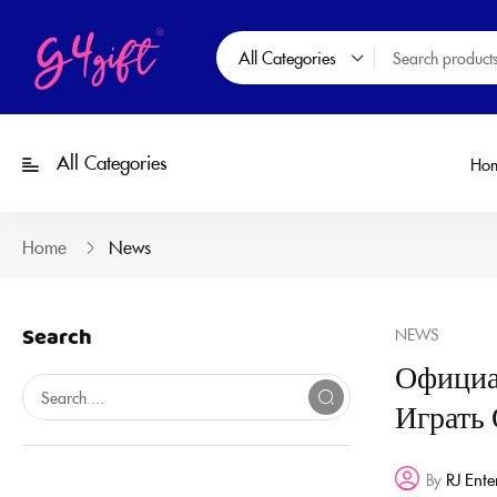
All Categories
All Categories
Ho
Home
News
Search
NEWS
Официал
Играть
RJ Ente
By