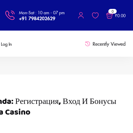
0
Mon-Sat : 10 am - 07 pm
₹
0.00
+91 7984202629
Recently Viewed
Log In
a: Регистрация, Вход И Бонусы ️
a Casino