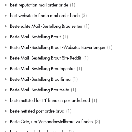
best reputation mail order bride
(1)
best website to find a mail order bride
(3)
Beste echte Mail -Bestellung Brautseiten
(1)
Beste Mail -Bestellung Braut
(1)
Beste Mail -Bestellung Braut -Websites Bewertungen
(1)
Beste Mail -Bestellung Braut Site Reddit
(1)
Beste Mail -Bestellung Brautagentur
(1)
Beste Mail -Bestellung Brautfirma
(1)
Beste Mail -Bestellung Brautseite
(1)
beste nettsted for ГҐ finne en postordrebrud
(1)
beste nettsted post ordre brud
(1)
Beste Orte, um Versandbestellbraut zu finden
(3)
beste postordre brud nettsteder
(1)