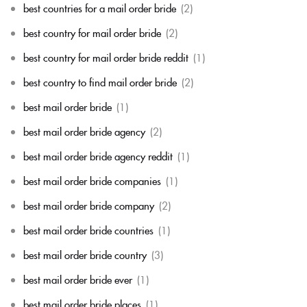
best countries for a mail order bride
(2)
best country for mail order bride
(2)
best country for mail order bride reddit
(1)
best country to find mail order bride
(2)
best mail order bride
(1)
best mail order bride agency
(2)
best mail order bride agency reddit
(1)
best mail order bride companies
(1)
best mail order bride company
(2)
best mail order bride countries
(1)
best mail order bride country
(3)
best mail order bride ever
(1)
best mail order bride places
(1)