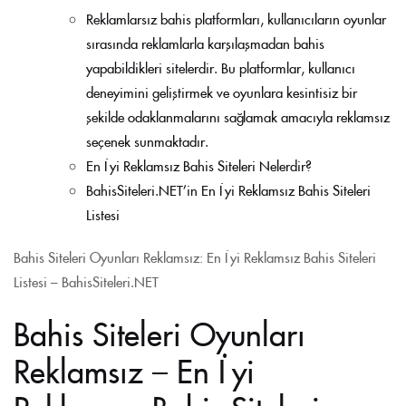
Reklamlarsız bahis platformları, kullanıcıların oyunlar
sırasında reklamlarla karşılaşmadan bahis
yapabildikleri sitelerdir. Bu platformlar, kullanıcı
deneyimini geliştirmek ve oyunlara kesintisiz bir
şekilde odaklanmalarını sağlamak amacıyla reklamsız
seçenek sunmaktadır.
En İyi Reklamsız Bahis Siteleri Nelerdir?
BahisSiteleri.NET’in En İyi Reklamsız Bahis Siteleri
Listesi
Bahis Siteleri Oyunları Reklamsız: En İyi Reklamsız Bahis Siteleri
Listesi – BahisSiteleri.NET
Bahis Siteleri Oyunları
Reklamsız – En İyi