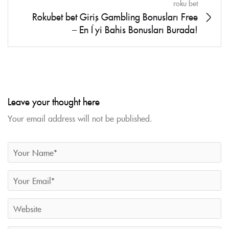
roku bet
Rokubet bet Giriş Gambling Bonusları Free
– En İyi Bahis Bonusları Burada!
Leave your thought here
Your email address will not be published.