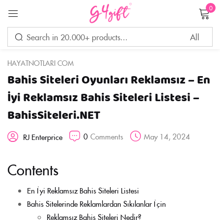
0
Sign in
HAYATNOTLARI COM
Bahis Siteleri Oyunları Reklamsız – En
Remember me
Lost password?
İyi Reklamsız Bahis Siteleri Listesi –
BahisSiteleri.NET
LOG IN
0
Comments
May 14, 2024
RJ Enterprice
CREATE AN ACCOUNT
Contents
En İyi Reklamsız Bahis Siteleri Listesi
Bahis Sitelerinde Reklamlardan Sıkılanlar İçin
Reklamsız Bahis Siteleri Nedir?