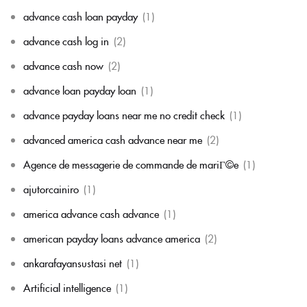
advance cash loan payday
(1)
advance cash log in
(2)
advance cash now
(2)
advance loan payday loan
(1)
advance payday loans near me no credit check
(1)
advanced america cash advance near me
(2)
Agence de messagerie de commande de mariГ©e
(1)
ajutorcainiro
(1)
america advance cash advance
(1)
american payday loans advance america
(2)
ankarafayansustasi net
(1)
Artificial intelligence
(1)