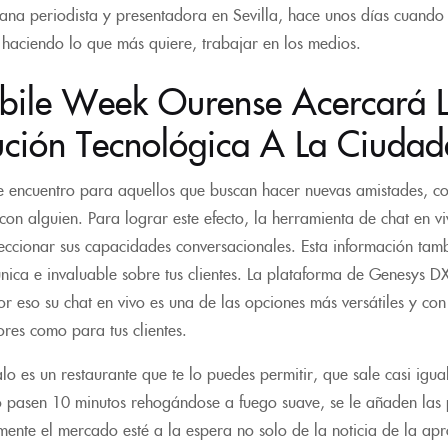
rana periodista y presentadora en Sevilla, hace unos días cuando
 haciendo lo que más quiere, trabajar en los medios.
bile Week Ourense Acercará Lo
ución Tecnológica A La Ciudad
de encuentro para aquellos que buscan hacer nuevas amistades, co
on alguien. Para lograr este efecto, la herramienta de chat en v
eccionar sus capacidades conversacionales. Esta información tamb
nica e invaluable sobre tus clientes. La plataforma de Genesys DX 
or eso su chat en vivo es una de las opciones más versátiles y con
ores como para tus clientes.
lo es un restaurante que te lo puedes permitir, que sale casi igu
pasen 10 minutos rehogándose a fuego suave, se le añaden las p
mente el mercado esté a la espera no solo de la noticia de la apr