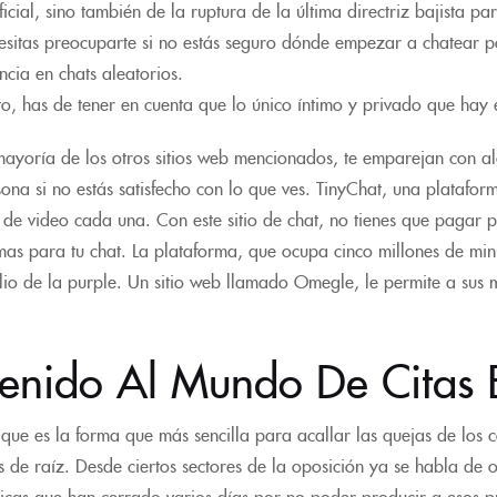
ificial, sino también de la ruptura de la última directriz bajista 
sitas preocuparte si no estás seguro dónde empezar a chatear po
ncia en chats aleatorios.
to, has de tener en cuenta que lo único íntimo y privado que hay 
ayoría de los otros sitios web mencionados, te emparejan con al
sona si no estás satisfecho con lo que ves. TinyChat, una platafor
 de video cada una. Con este sitio de chat, no tienes que pagar
mas para tu chat. La plataforma, que ocupa cinco millones de minu
io de la purple. Un sitio web llamado Omegle, le permite a sus 
enido Al Mundo De Citas 
que es la forma que más sencilla para acallar las quejas de los c
s de raíz. Desde ciertos sectores de la oposición ya se habla d
ricas que han cerrado varios días por no poder producir a esos