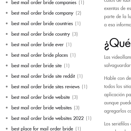
best mail order bride companies
(1)
exentas de es
best mail order bride company
(2)
parte de la l
best mail order bride countries
(1)
a esa informa
best mail order bride country
(3)
¿Qué 
best mail order bride ever
(1)
best mail order bride places
(1)
Las videolla
salvaguardar 
best mail order bride site
(1)
best mail order bride site reddit
(1)
Hable con des
todos los sit
best mail order bride sites reviews
(1)
aplicación pa
best mail order bride website
(3)
aunque puedes
best mail order bride websites
(3)
agregarlos c
best mail order bride websites 2022
(1)
Los seriéfilo
best place for mail order bride
(1)