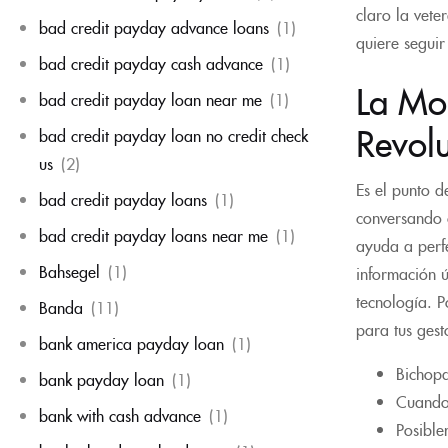
claro la vete
bad credit payday advance loans
(1)
quiere seguir
bad credit payday cash advance
(1)
La Mo
bad credit payday loan near me
(1)
Revol
bad credit payday loan no credit check
us
(2)
Es el punto 
bad credit payday loans
(1)
conversando c
bad credit payday loans near me
(1)
ayuda a perf
Bahsegel
(1)
información ú
tecnología. P
Banda
(11)
para tus gest
bank america payday loan
(1)
Bichopa
bank payday loan
(1)
Cuando 
bank with cash advance
(1)
Posible