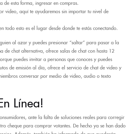
para de esta forma, ingresar en compras.
r video, aquí te ayudaremos sin importar tu nivel de
en todo esto es el lugar desde donde te estás conectando.
guien al azar y puedes presionar “saltar” para pasar a la
ma de chat alternativa, ofrece salas de chat con hasta 12
 porque puedes invitar a personas que conoces y puedes
tos de emisión al día, ofrece el servicio de chat de video y
miembros conversar por medio de video, audio o texto
En Línea!
onsumidores, ante la falta de soluciones reales para corregir
e otro cheque para comprar votantes. De hecho ya se han dado
 precios. Además, también ha informado de que quedarán