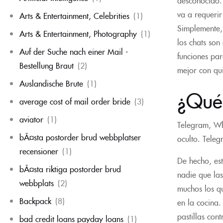
va a requerir
Arts & Entertainment, Celebrities
(1)
Simplemente, 
Arts & Entertainment, Photography
(1)
los chats son
Auf der Suche nach einer Mail -
funciones par
Bestellung Braut
(2)
mejor con qui
Auslandische Brute
(1)
¿Qué 
average cost of mail order bride
(3)
aviator
(1)
Telegram, Wh
bÃ¤sta postorder brud webbplatser
oculto. Teleg
recensioner
(1)
De hecho, es
bÃ¤sta riktiga postorder brud
nadie que la
webbplats
(2)
muchos los qu
Backpack
(8)
en la cocina.
pastillas con
bad credit loans payday loans
(1)