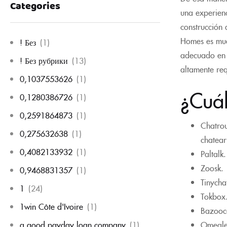
Categories
una experienc
construcción 
Homes es mues
! Без
(1)
adecuado en 
! Без рубрики
(13)
altamente req
0,1037553626
(1)
¿Cuál
0,1280386726
(1)
0,2591864873
(1)
Chatrou
0,275632638
(1)
chatear
0,4082133932
(1)
Paltalk
Zoosk.
0,9468831357
(1)
Tinycha
1
(24)
Tokbox
1win Côte d'Ivoire
(1)
Bazooc
Omegle
a good payday loan company
(1)