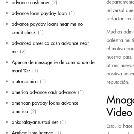
departamento
advance cash now
(2)
universal qu
advance loan payday loan
(1)
redactar las 
advance payday loans near me no
Muchas admini
credit check
(1)
palestra múlt
advanced america cash advance near
el motivo por
me
(2)
nuestro país.
Agence de messagerie de commande de
atraer nuevos
mariГ©e
(1)
positiva tie
ajutorcainiro
(1)
reputación.
america advance cash advance
(1)
Mnogo
american payday loans advance
Video
america
(2)
ankarafayansustasi net
(1)
Esto, la hace
Artificial intelligence
(1)
desconocido. 