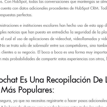
s. Con HubSpot, todas las conversaciones que mantengas se al
e cuenta con datos adicionales procedentes de HubSpot CRM. Todo
respuestas perfectas.
straciones e instituciones escolares han hecho uso de esta app d
iples noticias que han puesto en entredicho la seguridad de la pl
 el cual el uso de aplicaciones de videochat, videollamadas y vi
 No se trata solo de sobresalir entre sus competidores, sino tambi
 clientes a su negocio. El boca a boca es una forma muy importan
nen más probabilidades de compartir estas experiencias con otros
chat Es Una Recopilación De L
 Más Populares:
 segura, ya que no necesitas registrarte o hacer pasos adicional
A la hora de chatear, vas a poder buscar entre todas las salas, 