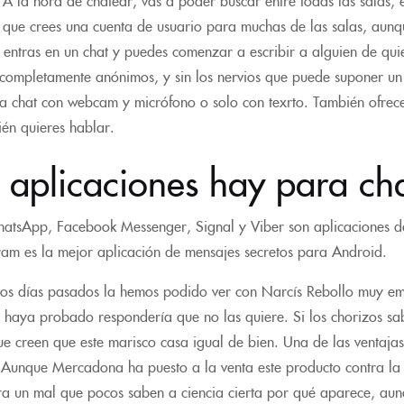
 que crees una cuenta de usuario para muchas de las salas, aunqu
entras en un chat y puedes comenzar a escribir a alguien de qui
 completamente anónimos, y sin los nervios que puede suponer un
a chat con webcam y micrófono o solo con texrto. También ofrece 
én quieres hablar.
aplicaciones hay para cha
atsApp, Facebook Messenger, Signal y Viber son aplicaciones de
ram es la mejor aplicación de mensajes secretos para Android.
tos días pasados la hemos podido ver con Narcís Rebollo muy emoc
s haya probado respondería que no las quiere. Si los chorizos sa
e creen que este marisco casa igual de bien. Una de las ventaja
 Aunque Mercadona ha puesto a la venta este producto contra la c
tra un mal que pocos saben a ciencia cierta por qué aparece, aun