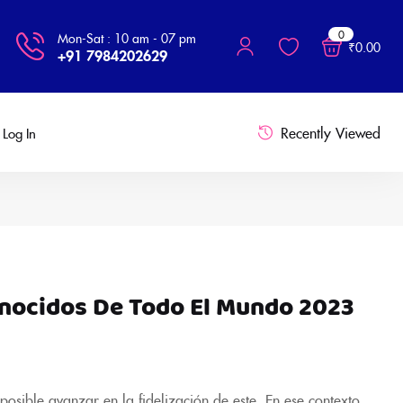
0
Mon-Sat : 10 am - 07 pm
₹
0.00
+91 7984202629
Recently Viewed
Log In
onocidos De Todo El Mundo 2023
posible avanzar en la fidelización de este. En ese contexto,