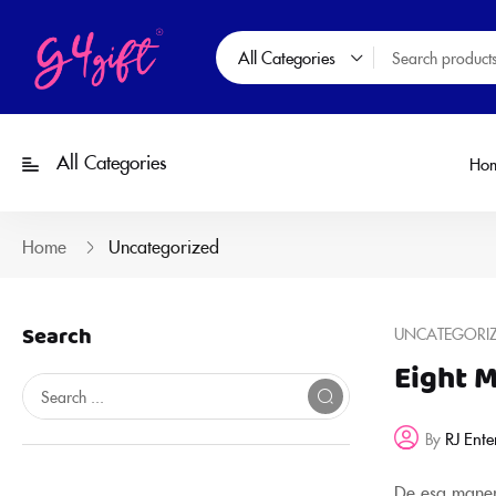
All Categories
All Categories
Ho
Home
Uncategorized
Search
UNCATEGORI
Eight 
RJ Ente
By
De esa manera