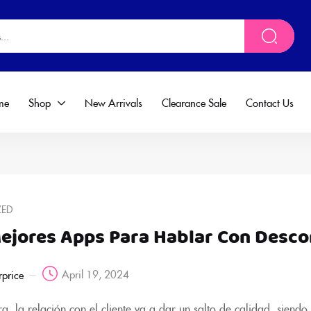
me
Shop
New Arrivals
Clearance Sale
Contact Us
ZED
Mejores Apps Para Hablar Con Desc
April 19, 2024
rprice
, la relación con el cliente va a dar un salto de calidad, siendo 