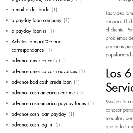
a mail order bride
(1)
Las videollam
a payday loan company
(1)
servicio. El 
el cliente. P
a payday loan is
(1)
problemas de 
Acheter la mariГ©e par
personas pued
correspondance
(1)
popularidad 
advance america cash
(1)
Los 6
advance america cash advances
(1)
Servi
advance bad cash credit loan
(1)
advance cash america near me
(1)
Muchos la co
advance cash america payday loans
(1)
conocer perso
advance cash loan payday
(1)
modular, por
advance cash log in
(2)
que toda la i