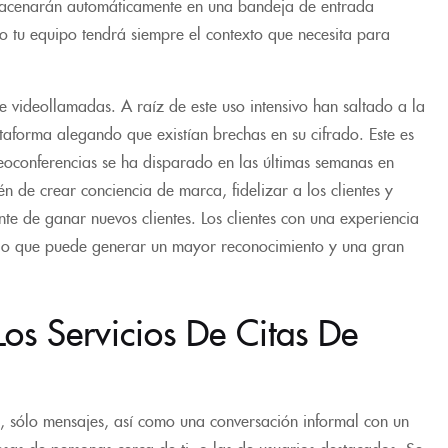
macenarán automáticamente en una bandeja de entrada
 tu equipo tendrá siempre el contexto que necesita para
e videollamadas. A raíz de este uso intensivo han saltado a la
ataforma alegando que existían brechas en su cifrado. Este es
deoconferencias se ha disparado en las últimas semanas en
én de crear conciencia de marca, fidelizar a los clientes y
te de ganar nuevos clientes. Los clientes con una experiencia
, lo que puede generar un mayor reconocimiento y una gran
os Servicios De Citas De
es, sólo mensajes, así como una conversación informal con un
esas de personas cerca de ti, o las de usuarios destacados. Se