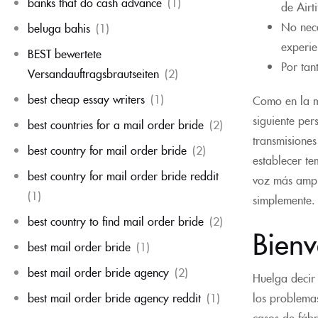
banks that do cash advance
(1)
de Airt
No nece
beluga bahis
(1)
experie
BEST bewertete
Por tan
Versandauftragsbrautseiten
(2)
best cheap essay writers
(1)
Como en la m
siguiente per
best countries for a mail order bride
(2)
transmisiones
best country for mail order bride
(2)
establecer te
best country for mail order bride reddit
voz más ampl
(1)
simplemente.
best country to find mail order bride
(2)
Bienv
best mail order bride
(1)
best mail order bride agency
(2)
Huelga decir 
best mail order bride agency reddit
(1)
los problema
casos de fáb