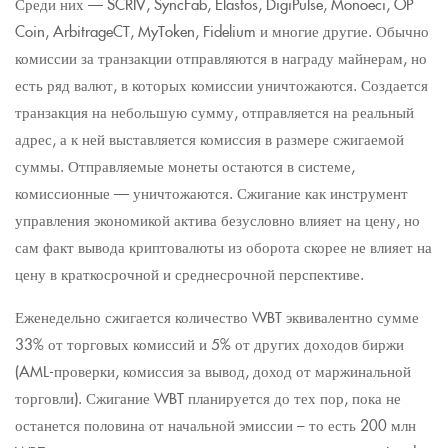
Среди них — SCRIV, SyncFab, Elastos, DigiPulse, Monoeci, OP
Coin, ArbitrageCT, MyToken, Fidelium и многие другие. Обычно
комиссии за транзакции отправляются в награду майнерам, но
есть ряд валют, в которых комиссии уничтожаются. Создается
транзакция на небольшую сумму, отправляется на реальный
адрес, а к ней выставляется комиссия в размере сжигаемой
суммы. Отправляемые монеты остаются в системе,
комиссионные — уничтожаются. Сжигание как инструмент
управления экономикой актива безусловно влияет на цену, но
сам факт вывода криптовалюты из оборота скорее не влияет на
цену в краткосрочной и среднесрочной перспективе.
Еженедельно сжигается количество WBT эквивалентно сумме
33% от торговых комиссий и 5% от других доходов биржи
(AML-проверки, комиссия за вывод, доход от маржинальной
торговли). Сжигание WBT планируется до тех пор, пока не
останется половина от начальной эмиссии – то есть 200 млн