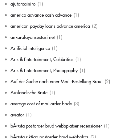
ajutorcainiro
(1)
america advance cash advance
(1)
american payday loans advance america
(2)
ankarafayansustasi net
(1)
Artificial intelligence
(1)
Arts & Entertainment, Celebrities
(1)
Arts & Entertainment, Photography
(1)
Auf der Suche nach einer Mail -Bestellung Braut
(2)
Auslandische Brute
(1)
average cost of mail order bride
(3)
aviator
(1)
bÃ¤sta postorder brud webbplatser recensioner
(1)
bÃ¤sta riktiga postorder brud webbplats
(2)