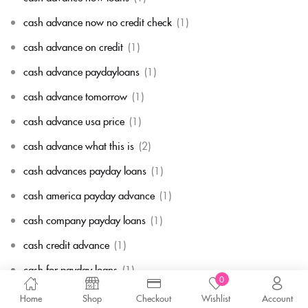
cash advance now no credit check
(1)
cash advance on credit
(1)
cash advance paydayloans
(1)
cash advance tomorrow
(1)
cash advance usa price
(1)
cash advance what this is
(2)
cash advances payday loans
(1)
cash america payday advance
(1)
cash company payday loans
(1)
cash credit advance
(1)
cash for payday loans
(1)
0
cash go payday loan
(1)
Home
Shop
Checkout
Wishlist
Account