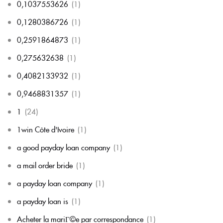
0,1037553626
(1)
0,1280386726
(1)
0,2591864873
(1)
0,275632638
(1)
0,4082133932
(1)
0,9468831357
(1)
1
(24)
1win Côte d'Ivoire
(1)
a good payday loan company
(1)
a mail order bride
(1)
a payday loan company
(1)
a payday loan is
(1)
Acheter la mariГ©e par correspondance
(1)