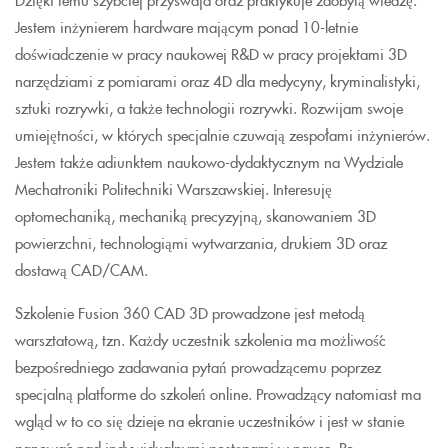
Jestem inżynierem hardware mającym ponad 10-letnie
doświadczenie w pracy naukowej R&D w pracy projektami 3D
narzędziami z pomiarami oraz 4D dla medycyny, kryminalistyki,
sztuki rozrywki, a także technologii rozrywki. Rozwijam swoje
umiejętności, w których specjalnie czuwają zespołami inżynierów.
Jestem także adiunktem naukowo-dydaktycznym na Wydziale
Mechatroniki Politechniki Warszawskiej. Interesuję
optomechaniką, mechaniką precyzyjną, skanowaniem 3D
powierzchni, technologiąmi wytwarzania, drukiem 3D oraz
dostawą CAD/CAM.
Szkolenie Fusion 360 CAD 3D prowadzone jest metodą
warsztatową, tzn. Każdy uczestnik szkolenia ma możliwość
bezpośredniego zadawania pytań prowadzącemu poprzez
specjalną platforme do szkoleń online. Prowadzący natomiast ma
wgląd w to co się dzieje na ekranie uczestników i jest w stanie
panować nad indywidualnymi postępami w nauce. Po