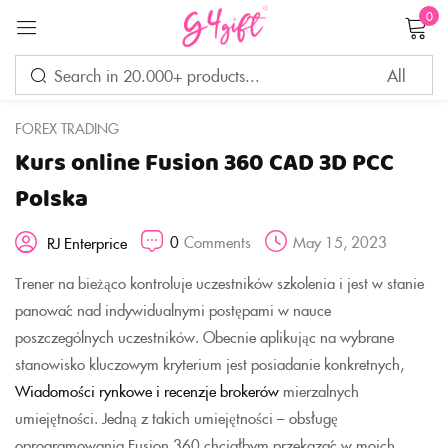
0
Sign in
FOREX TRADING
Kurs online Fusion 360 CAD 3D PCC
Remember me
Lost password?
Polska
0
Comments
May 15, 2023
RJ Enterprice
LOG IN
Trener na bieżąco kontroluje uczestników szkolenia i jest w stanie
panować nad indywidualnymi postępami w nauce
CREATE AN ACCOUNT
poszczególnych uczestników. Obecnie aplikując na wybrane
stanowisko kluczowym kryterium jest posiadanie konkretnych,
Wiadomości rynkowe i recenzje brokerów
mierzalnych
umiejętności. Jedną z takich umiejętności – obsługę
oprogramowania Fusion 360 chciałbym przekazać w moich