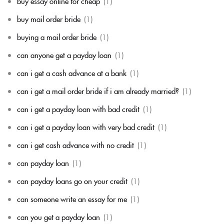
buy essay online for cheap
(1)
buy mail order bride
(1)
buying a mail order bride
(1)
can anyone get a payday loan
(1)
can i get a cash advance at a bank
(1)
can i get a mail order bride if i am already married?
(1)
can i get a payday loan with bad credit
(1)
can i get a payday loan with very bad credit
(1)
can i get cash advance with no credit
(1)
can payday loan
(1)
can payday loans go on your credit
(1)
can someone write an essay for me
(1)
can you get a payday loan
(1)