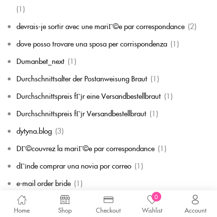
(1)
devrais-je sortir avec une mariГ©e par correspondance
(2)
dove posso trovare una sposa per corrispondenza
(1)
Dumanbet_next
(1)
Durchschnittsalter der Postanweisung Braut
(1)
Durchschnittspreis fГјr eine Versandbestellbraut
(1)
Durchschnittspreis fГјr Versandbestellbraut
(1)
dytyna.blog
(3)
DГ©couvrez la mariГ©e par correspondance
(1)
dГіnde comprar una novia por correo
(1)
e-mail order bride
(1)
0
easb
(1)
Home
Shop
Checkout
Wishlist
Account