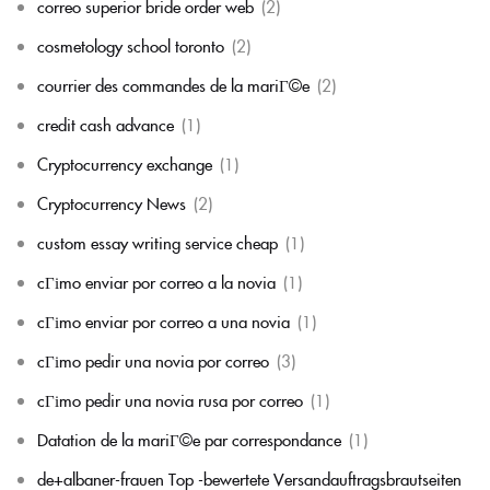
correo superior bride order web
(2)
cosmetology school toronto
(2)
courrier des commandes de la mariГ©e
(2)
credit cash advance
(1)
Cryptocurrency exchange
(1)
Cryptocurrency News
(2)
custom essay writing service cheap
(1)
cГіmo enviar por correo a la novia
(1)
cГіmo enviar por correo a una novia
(1)
cГіmo pedir una novia por correo
(3)
cГіmo pedir una novia rusa por correo
(1)
Datation de la mariГ©e par correspondance
(1)
de+albaner-frauen Top -bewertete Versandauftragsbrautseiten