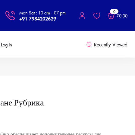
0
Mon-Sat : 10 am - 07 pm
₹
0.00
+91 7984202629
Recently Viewed
Log In
тане Рубрика
 Оно обеспечивает дополнительные ресурсы для