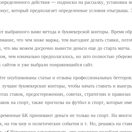
определенного действия — подписки на рассылку, установки м
онус, который предполагает определенные условия отыгрыша. Э
от выбранного вами метода и букмекерской конторы. Время обр
мание, что чем ниже маржа, тем выгоднее делать ставки, пото
м, что мы можем досрочно вывести деньги еще до старта матч
м, чем изначально предполагалось, но зато полностью убереже
х сайтов и уже выбрали понравившийся сайт.
те опубликованы статьи и отзывы профессиональных бетторов, 
ы лучшие букмекерские конторы, чтобы начать ставить и выиг
тах ставок, предостережениях, советах, стратегиях и правила
авок на спорт, также прогнозы на футбол и спорт, которые им
временные БК принимают деньги не только на спорт. На многих
, на ток-шоу и политические события и т. Но, решаясь на ст
. ✔️ Невозможно гарантировать, что заведение подойдет игрок