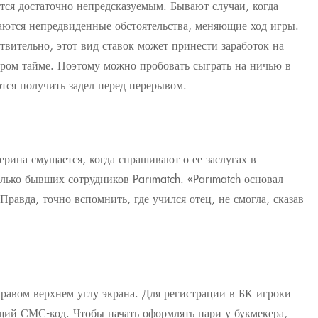
тся достаточно непредсказуемым. Бывают случаи, когда
чаются непредвиденные обстоятельства, меняющие ход игры.
твительно, этот вид ставок может принести заработок на
ором тайме. Поэтому можно пробовать сыграть на ничью в
тся получить задел перед перерывом.
ерина смущается, когда спрашивают о ее заслугах в
лько бывших сотрудников Parimatch. «Parimatch основал
Правда, точно вспомнить, где учился отец, не смогла, сказав
правом верхнем углу экрана. Для регистрации в БК игроки
ий СМС-код. Чтобы начать оформлять пари у букмекера,