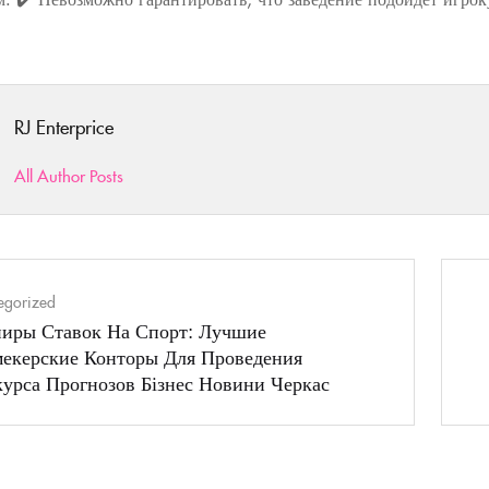
RJ Enterprice
All Author Posts
egorized
ниры Ставок На Спорт: Лучшие
екерские Конторы Для Проведения
урса Прогнозов Бізнес Новини Черкас