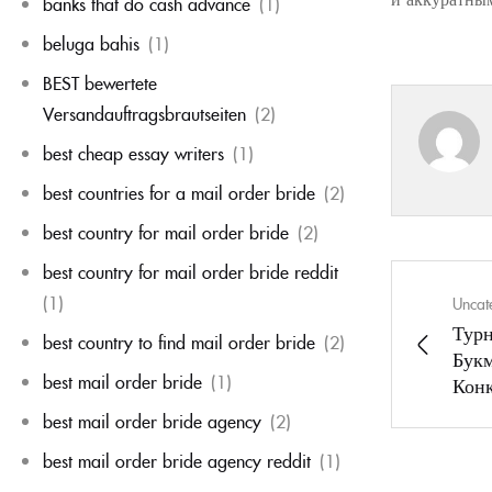
banks that do cash advance
(1)
beluga bahis
(1)
BEST bewertete
Versandauftragsbrautseiten
(2)
best cheap essay writers
(1)
best countries for a mail order bride
(2)
best country for mail order bride
(2)
best country for mail order bride reddit
(1)
Uncat
Тур
best country to find mail order bride
(2)
Букм
best mail order bride
(1)
Конк
best mail order bride agency
(2)
best mail order bride agency reddit
(1)