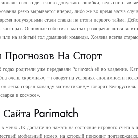
ионалы своего дела часто допускают ошибки, ведь спорт являе
оманда резко вырывается вперед, либо же во время матча слу
время популярными стали ставки на итоги первого тайма. Дейс
 конторах. Основные события в матчах разворачиваются во вт
 или на забитый гол домашней команды. Хозяева всегда стараю
 Прогнозов На Спорт
годах родители уже передавали Parimatch ей во владение. Кат
на очень скромная», – говорят на условиях анонимности неско
 он легко собрал команду математиков»,– говорит Белорусская. 
 сварка в космосе».
 Сайта Parimatch
 в меню ЛК достаточно нажать на состояние игрового счета в 
местный мобильный номер, на который приходит подтверждающ