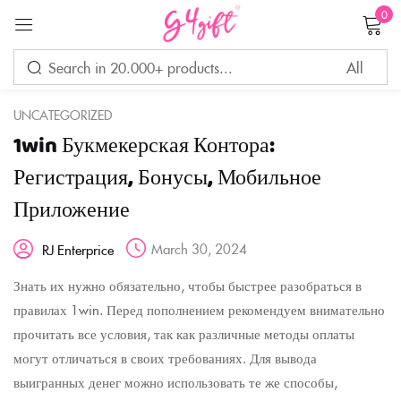
0
Sign in
UNCATEGORIZED
1win Букмекерская Контора:
Remember me
Lost password?
Регистрация, Бонусы, Мобильное
Приложение
LOG IN
March 30, 2024
RJ Enterprice
CREATE AN ACCOUNT
Знать их нужно обязательно, чтобы быстрее разобраться в
правилах 1win. Перед пополнением рекомендуем внимательно
прочитать все условия, так как различные методы оплаты
могут отличаться в своих требованиях. Для вывода
выигранных денег можно использовать те же способы,