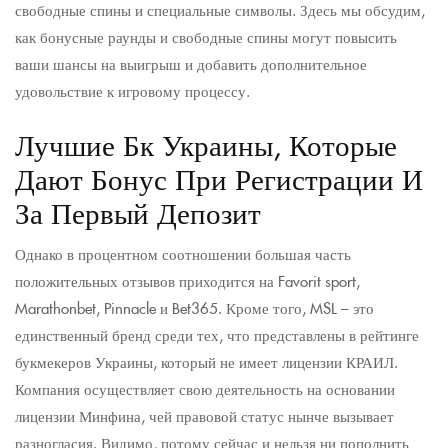
свободные спины и специальные символы. Здесь мы обсудим,
как бонусные раунды и свободные спины могут повысить
ваши шансы на выигрыш и добавить дополнительное
удовольствие к игровому процессу.
Лучшие Бк Украины, Которые
Дают Бонус При Регистрации И
За Первый Депозит
Однако в процентном соотношении большая часть
положительных отзывов приходится на Favorit sport,
Marathonbet, Pinnacle и Bet365. Кроме того, MSL – это
единственный бренд среди тех, что представлены в рейтинге
букмекеров Украины, который не имеет лицензии КРАИЛ.
Компания осуществляет свою деятельность на основании
лицензии Минфина, чей правовой статус нынче вызывает
разногласия. Видимо, потому сейчас и нельзя ни пополнить