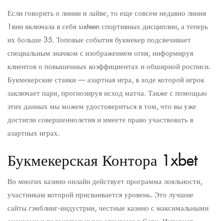
Если говорить о линии и лайве, то еще совсем недавно линия
1вин включала в себя sixteen спортивных дисциплин, а теперь
их больше 35. Топовые события букмекер подсвечивает
специальным значком с изображением огня, информируя
клиентов о повышенных коэффициентах и обширной росписи.
Букмекерские ставки — азартная игра, в ходе которой игрок
заключает пари, прогнозируя исход матча. Также с помощью
этих данных мы можем удостовериться в том, что вы уже
достигли совершеннолетия и имеете право участвовать в
азартных играх.
Букмекерская Контора 1xbet
Во многих казино онлайн действует программа лояльности,
участникам которой присваивается уровень. Это лучшие
сайты гэмблинг-индустрии, честные казино с максимальными
оценками и положительными отзывами в Сети. Интернет-