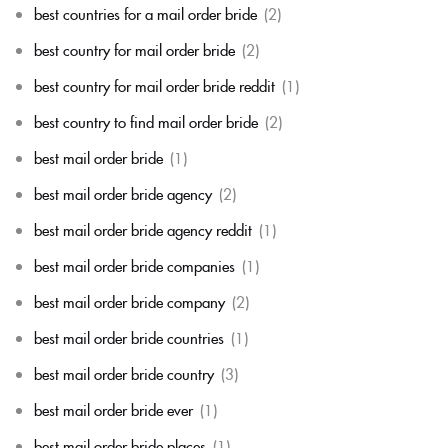
best countries for a mail order bride
(2)
best country for mail order bride
(2)
best country for mail order bride reddit
(1)
best country to find mail order bride
(2)
best mail order bride
(1)
best mail order bride agency
(2)
best mail order bride agency reddit
(1)
best mail order bride companies
(1)
best mail order bride company
(2)
best mail order bride countries
(1)
best mail order bride country
(3)
best mail order bride ever
(1)
best mail order bride places
(1)