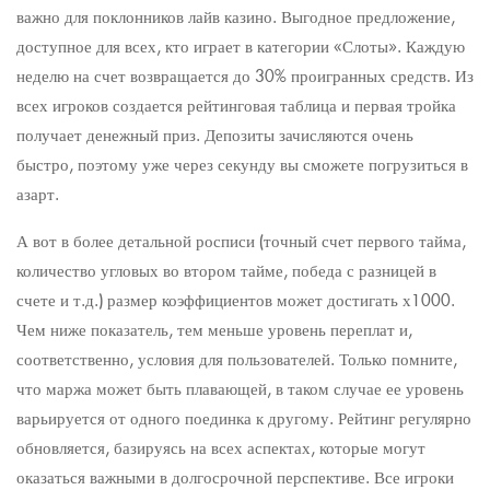
важно для поклонников лайв казино. Выгодное предложение,
доступное для всех, кто играет в категории «Слоты». Каждую
неделю на счет возвращается до 30% проигранных средств. Из
всех игроков создается рейтинговая таблица и первая тройка
получает денежный приз. Депозиты зачисляются очень
быстро, поэтому уже через секунду вы сможете погрузиться в
азарт.
А вот в более детальной росписи (точный счет первого тайма,
количество угловых во втором тайме, победа с разницей в
счете и т.д.) размер коэффициентов может достигать х1000.
Чем ниже показатель, тем меньше уровень переплат и,
соответственно, условия для пользователей. Только помните,
что маржа может быть плавающей, в таком случае ее уровень
варьируется от одного поединка к другому. Рейтинг регулярно
обновляется, базируясь на всех аспектах, которые могут
оказаться важными в долгосрочной перспективе. Все игроки