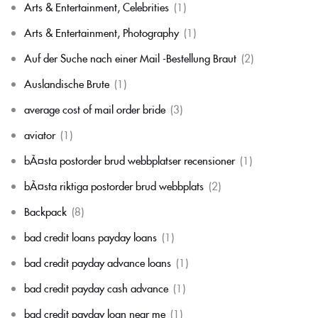
Arts & Entertainment, Celebrities
(1)
Arts & Entertainment, Photography
(1)
Auf der Suche nach einer Mail -Bestellung Braut
(2)
Auslandische Brute
(1)
average cost of mail order bride
(3)
aviator
(1)
bÃ¤sta postorder brud webbplatser recensioner
(1)
bÃ¤sta riktiga postorder brud webbplats
(2)
Backpack
(8)
bad credit loans payday loans
(1)
bad credit payday advance loans
(1)
bad credit payday cash advance
(1)
bad credit payday loan near me
(1)