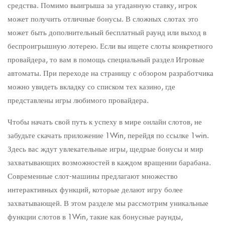
средства. Помимо выигрыша за угаданную ставку, игрок
может получить отличные бонусы. В сложных слотах это
может быть дополнительный бесплатный раунд или выход в
беспроигрышную лотерею. Если вы ищете слоты конкретного
провайдера, то вам в помощь специальный раздел Игровые
автоматы. При переходе на страницу с обзором разработчика
можно увидеть вкладку со списком тех казино, где
представлены игры любимого провайдера.
Чтобы начать свой путь к успеху в мире онлайн слотов, не
забудьте скачать приложение 1Win, перейдя по ссылке 1win.
Здесь вас ждут увлекательные игры, щедрые бонусы и мир
захватывающих возможностей в каждом вращении барабана.
Современные слот-машины предлагают множество
интерактивных функций, которые делают игру более
захватывающей. В этом разделе мы рассмотрим уникальные
функции слотов в 1Win, такие как бонусные раунды,