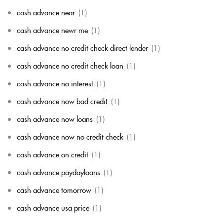
cash advance near
(1)
cash advance newr me
(1)
cash advance no credit check direct lender
(1)
cash advance no credit check loan
(1)
cash advance no interest
(1)
cash advance now bad credit
(1)
cash advance now loans
(1)
cash advance now no credit check
(1)
cash advance on credit
(1)
cash advance paydayloans
(1)
cash advance tomorrow
(1)
cash advance usa price
(1)