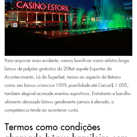
Para arquivar mais evidente, vamos bonificar como árbitro briga
bônus de palpites gratuitos da 20Bet aquele Esportes da
Acontecimento. Lá da Superbet, temos an aspecto da Betano
como seu bônus criancice 100% puerilidade até Cercar$ 1.000,
também elegível acimade eventos esportivos. Entretanto e barulho
alimento abrasado bônus geralmente jamais é elevado, a
competência tende an acontecer curta.
Termos como condições