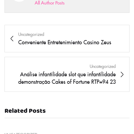
All Author Posts
Uncategorized
Conveniente Entretenimiento Casino Zeus
Uncategorized
Análise infantilidade slot que infantilidade
demonstração Cakes of Fortune RTP=94 23
Related Posts