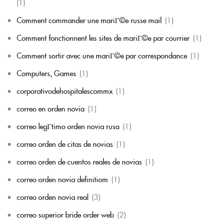
(1)
Comment commander une mariГ©e russe mail
(1)
Comment fonctionnent les sites de mariГ©e par courrier
(1)
Comment sortir avec une mariГ©e par correspondance
(1)
Computers, Games
(1)
corporativodehospitalescommx
(1)
correo en orden novia
(1)
correo legГ­timo orden novia rusa
(1)
correo orden de citas de novias
(1)
correo orden de cuentos reales de novias
(1)
correo orden novia definitiom
(1)
correo orden novia real
(3)
correo superior bride order web
(2)