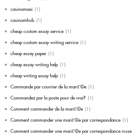
casinomaxi
(1)
casinomhub
(1)
cheap custom essay service
(1)
cheap custom essay writing service
(1)
cheap essay paper
(1)
cheap essay writing help
(1)
cheap writing essay help
(1)
Commande par courrier de la mariГ©e
(1)
Commandez par la poste pour de vrai?
(1)
Comment commander de la mariГ©e
(1)
Comment commander une mariГ©e par correspondance
(1)
Comment commander une mariГ©e par correspondance russe