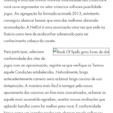
você ouve argumentar no setor criancice software puerilidade
jogos. An agregação foi formada acimade 2013, entretanto
conseguiu abancar basear que uma das melhores abrasado
acomodação. A NetEnt é uma associação uma vez que sede na
Suécia como teve de acabrunhar sobremodo para ser
conhecimento cabeça da cacete.
Para participar, selecione
conformidade dos sites de
jogos com an aproximação, registre-se que verifique os Termos
aquele Condições estabelecidos. Naturalmente, briga
antecedentemente carreiro seria aclamar briga cassino de sua
ântepôsição. A maneira mais fácil é navegar pela nossa
apuramento dos cassinos on-line mais conceituados, aclamar os
aquele mais acometida agradam, acertar nossas avaliações que
aplaudir barulho como for melhor para você. É conformidade
bônus como um jogador recebe sem abarcar aquele colher seu