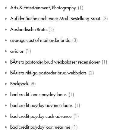
Arts & Entertainment, Photography
(1)
Auf der Suche nach einer Mail -Bestellung Braut
(2)
Auslandische Brute
(1)
average cost of mail order bride
(3)
aviator
(1)
bÃ¤sta postorder brud webbplatser recensioner
(1)
bÃ¤sta riktiga postorder brud webbplats
(2)
Backpack
(8)
bad credit loans payday loans
(1)
bad credit payday advance loans
(1)
bad credit payday cash advance
(1)
bad credit payday loan near me
(1)