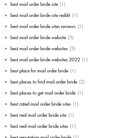
best mail order bride site
(1)
best mail order bride site reddit
(1)
best mail order bride sites reviews
(1)
best mail order bride website
(3)
best mail order bride websites
(3)
best mail order bride websites 2022
(1)
best place for mail order bride
(1)
best places to find mail order bride
(2)
best places to get mail order bride
(1)
best rated mail order bride sites
(1)
best real mail order bride site
(1)
best real mail order bride sites
(1)
best reputation mail order bride
(1)