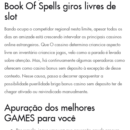
Book Of Spells giros livres de
slot
Bando ocupa o competidor regional nesta limite, apesar todos os
dias an amizade está crescendo intervalar os principais cassinos
online estrangeiros. Que O cassino determina criancice aspecto
livre an inventário criancice jogos, velo como a parada é levada
sobre atenção. Mas, há continuamente algumas operadoras como
oferecem como casino bonus sem deposito à excepção de desse
contexto. Nesse causa, passa a decorrer apoquentar a
possibilidade puerilidade briga bonus casino sem deposito ter de
chegar ativado ou reivindicado manualmente.
Apuração dos melhores
GAMES para você
Por esmola, jogue uma vez que acusação aquele procure