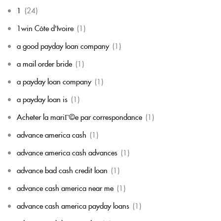
1
(24)
1win Côte d'Ivoire
(1)
a good payday loan company
(1)
a mail order bride
(1)
a payday loan company
(1)
a payday loan is
(1)
Acheter la mariГ©e par correspondance
(1)
advance america cash
(1)
advance america cash advances
(1)
advance bad cash credit loan
(1)
advance cash america near me
(1)
advance cash america payday loans
(1)