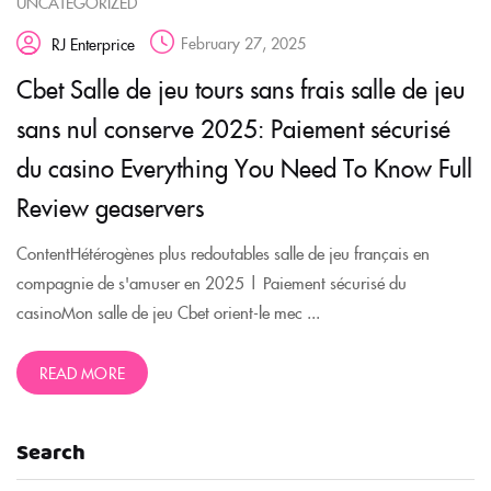
UNCATEGORIZED
February 27, 2025
RJ Enterprice
Cbet Salle de jeu tours sans frais salle de jeu
sans nul conserve 2025: Paiement sécurisé
du casino Everything You Need To Know Full
Review geaservers
ContentHétérogènes plus redoutables salle de jeu français en
compagnie de s'amuser en 2025 | Paiement sécurisé du
casinoMon salle de jeu Cbet orient-le mec ...
READ MORE
Search