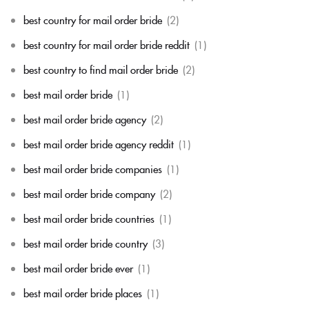
best country for mail order bride
(2)
best country for mail order bride reddit
(1)
best country to find mail order bride
(2)
best mail order bride
(1)
best mail order bride agency
(2)
best mail order bride agency reddit
(1)
best mail order bride companies
(1)
best mail order bride company
(2)
best mail order bride countries
(1)
best mail order bride country
(3)
best mail order bride ever
(1)
best mail order bride places
(1)